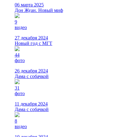
06 марта 2025
Дон Жуан. Новый миф
9
видео
27 декабря 2024
Новый год с МГТ
44
фото
26 декабря 2024
Дама с собачкой
31
фото
11 декабря 2024
Дама с собачкой
8
видео
10 декабря 2024