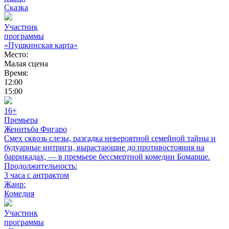
Сказка
Участник
программы
«Пушкинская карта»
Место:
Малая сцена
Время:
12:00
15:00
16+
Премьера
Женитьба Фигаро
Смех сквозь слезы, разгадка невероятной семейной тайны и
будуарные интриги, вырастающие до противостояния на
баррикадах, — в премьере бессмертной комедии Бомарше.
Продолжительность:
3 часа с антрактом
Жанр:
Комедия
Участник
программы