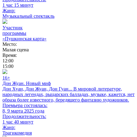
1 час 15 минут
Жанр:
Музыкальный спектакль
Участник
программы
«Пушкинская карта»
Место:
Малая сцена
Время:
12:00
15:00
16+
Дон Жуан. Новый миф
Дон Хуан, Дон Жуан, Дон Гуан... В мировой литературе,
народных легендах, рыцарских балладах, музыке, кажется, нет
образа более известного, бередящего фантазию художников.
Премьера состоялась:
8, 9 марта 2025 года
Продолжительность:
1 час 40 минут
Жанр:
Трагикомедия