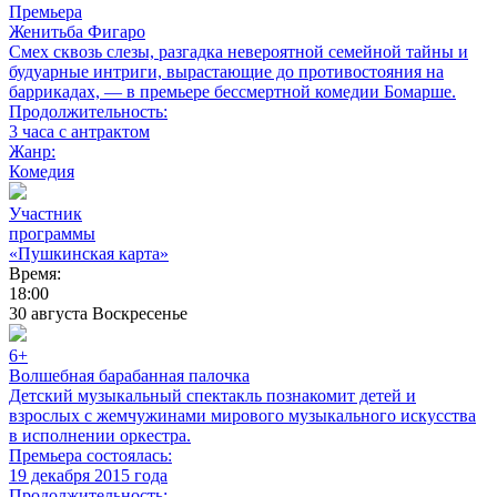
Премьера
Женитьба Фигаро
Смех сквозь слезы, разгадка невероятной семейной тайны и
будуарные интриги, вырастающие до противостояния на
баррикадах, — в премьере бессмертной комедии Бомарше.
Продолжительность:
3 часа с антрактом
Жанр:
Комедия
Участник
программы
«Пушкинская карта»
Время:
18:00
30
августа
Воскресенье
6+
Волшебная барабанная палочка
Детский музыкальный спектакль познакомит детей и
взрослых с жемчужинами мирового музыкального искусства
в исполнении оркестра.
Премьера состоялась:
19 декабря 2015 года
Продолжительность: