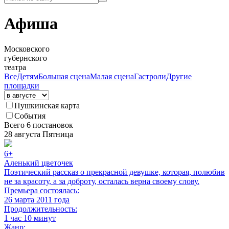
Афиша
Московского
губернского
театра
Все
Детям
Большая сцена
Малая сцена
Гастроли
Другие
площадки
Пушкинская карта
События
Всего
6 постановок
28
августа
Пятница
6+
Аленький цветочек
Поэтический рассказ о прекрасной девушке, которая, полюбив
не за красоту, а за доброту, осталась верна своему слову.
Премьера состоялась:
26 марта 2011 года
Продолжительность:
1 час 10 минут
Жанр: