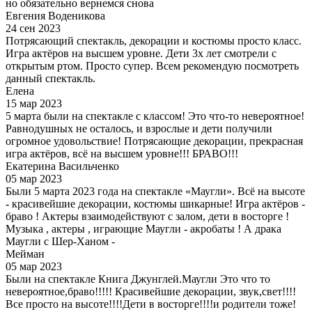
но обязательно вернемся снова
Евгения Воденикова
24 сен 2023
Потрясающий спектакль, декорации и костюмы просто класс.
Игра актёров на высшем уровне. Дети 3х лет смотрели с
открытым ртом. Просто супер. Всем рекомендую посмотреть
данный спектакль.
Елена
15 мар 2023
5 марта были на спектакле с классом! Это что-то невероятное!
Равнодушных не осталось, и взрослые и дети получили
огромное удовольствие! Потрясающие декорации, прекрасная
игра актёров, всё на высшем уровне!!! БРАВО!!!
Екатерина Васильченко
05 мар 2023
Были 5 марта 2023 года на спектакле «Маугли». Всё на высоте
- красивейшие декорации, костюмы шикарные! Игра актёров -
браво ! Актеры взаимодействуют с залом, дети в восторге !
Музыка , актеры , играющие Маугли - акробаты ! А драка
Маугли с Шер-Ханом -
Мейман
05 мар 2023
Были на спектакле Книга Джунглей.Маугли Это что то
невероятное,браво!!!!! Красивейшие декорации, звук,свет!!!!
Все просто на высоте!!!!Дети в восторге!!!!и родители тоже!