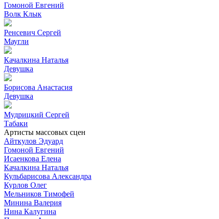
Гомоной Евгений
Волк Клык
Ренсевич Сергей
Маугли
Качалкина Наталья
Девушка
Борисова Анастасия
Девушка
Мудрицкий Сергей
Табаки
Артисты массовых сцен
Айткулов Эдуард
Гомоной Евгений
Исаенкова Елена
Качалкина Наталья
Кульбарисова Александра
Курлов Олег
Мельников Тимофей
Минина Валерия
Нина Калугина