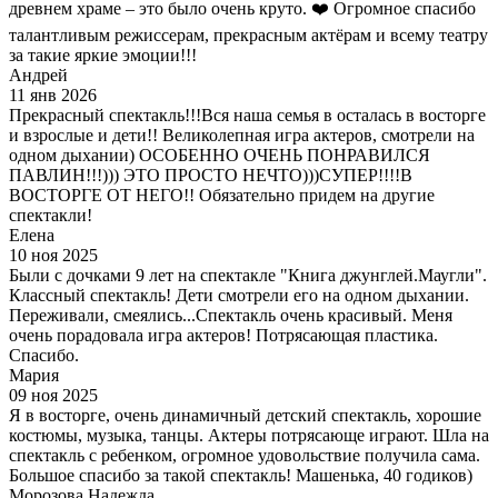
древнем храме – это было очень круто. ❤️ Огромное спасибо
талантливым режиссерам, прекрасным актёрам и всему театру
за такие яркие эмоции!!!
Андрей
11 янв 2026
Прекрасный спектакль!!!Вся наша семья в осталась в восторге
и взрослые и дети!! Великолепная игра актеров, смотрели на
одном дыхании) ОСОБЕННО ОЧЕНЬ ПОНРАВИЛСЯ
ПАВЛИН!!!))) ЭТО ПРОСТО НЕЧТО)))СУПЕР!!!!В
ВОСТОРГЕ ОТ НЕГО!! Обязательно придем на другие
спектакли!
Елена
10 ноя 2025
Были с дочками 9 лет на спектакле "Книга джунглей.Маугли".
Классный спектакль! Дети смотрели его на одном дыхании.
Переживали, смеялись...Спектакль очень красивый. Меня
очень порадовала игра актеров! Потрясающая пластика.
Спасибо.
Мария
09 ноя 2025
Я в восторге, очень динамичный детский спектакль, хорошие
костюмы, музыка, танцы. Актеры потрясающе играют. Шла на
спектакль с ребенком, огромное удовольствие получила сама.
Большое спасибо за такой спектакль! Машенька, 40 годиков)
Морозова Надежда