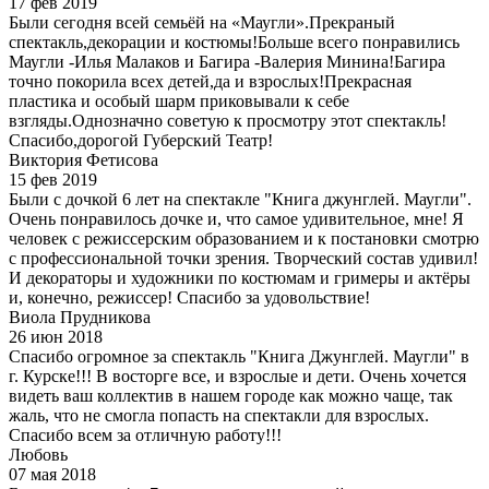
17 фев 2019
Были сегодня всей семьёй на «Маугли».Прекраный
спектакль,декорации и костюмы!Больше всего понравились
Маугли -Илья Малаков и Багира -Валерия Минина!Багира
точно покорила всех детей,да и взрослых!Прекрасная
пластика и особый шарм приковывали к себе
взгляды.Однозначно советую к просмотру этот спектакль!
Спасибо,дорогой Губерский Театр!
Виктория Фетисова
15 фев 2019
Были с дочкой 6 лет на спектакле "Книга джунглей. Маугли".
Очень понравилось дочке и, что самое удивительное, мне! Я
человек с режиссерским образованием и к постановки смотрю
с профессиональной точки зрения. Творческий состав удивил!
И декораторы и художники по костюмам и гримеры и актёры
и, конечно, режиссер! Спасибо за удовольствие!
Виола Прудникова
26 июн 2018
Спасибо огромное за спектакль "Книга Джунглей. Маугли" в
г. Курске!!! В восторге все, и взрослые и дети. Очень хочется
видеть ваш коллектив в нашем городе как можно чаще, так
жаль, что не смогла попасть на спектакли для взрослых.
Спасибо всем за отличную работу!!!
Любовь
07 мая 2018