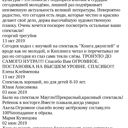
сегодняшней молодёжи, лишний раз подчёркивает
неизменную актуальность великой литературы. Невероятно
радостно, что сегодня есть люди, которые честно и красиво
делают своё дело, держа высочайшую художественную
планку. Очень хочется поскорее посмотреть остальные ваши
спектакли!
георгий трегубов
13 окт 2019
Сегодня ходил с внучкой на спектакль "Книга джунглей" и
вроде как не молодой, и Киплинга читал и перечитывал не
раз но сегодня из глаз сами текли слёзы. ТРОНУЛО ДО
САМОГО НУТРА!!!! Спасибо Вам ОГРОМНОЕ.
ПОСТАНОВКА НА ВЫСШЕМ УРОВНЕ. СПАСИБО!!!
Елена Клейменова
13 окт 2019
Спектакль хороший, но для детей 8-10 лет.
Юлия Анисимова
03 июн 2019
Были на спектакле Маугли!Прекрасный,красивый спектакль!
Ребенок в восторге.Вместе плакали,когда умирал
Акела.Огромное спасибо всему актёрскому составу,это
100%попадание в образы.
Мария Кузнецова
02 июн 2019