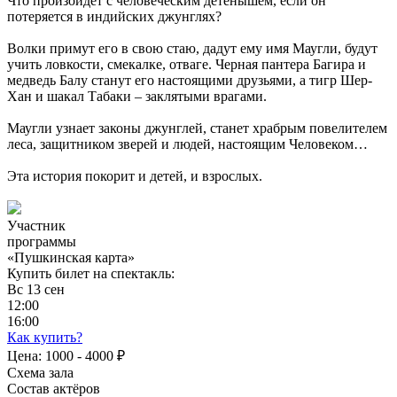
Что произойдет с человеческим детёнышем, если он
потеряется в индийских джунглях?
Волки примут его в свою стаю, дадут ему имя Маугли, будут
учить ловкости, смекалке, отваге. Черная пантера Багира и
медведь Балу станут его настоящими друзьями, а тигр Шер-
Хан и шакал Табаки – заклятыми врагами.
Маугли узнает законы джунглей, станет храбрым повелителем
леса, защитником зверей и людей, настоящим Человеком…
Эта история покорит и детей, и взрослых.
Участник
программы
«Пушкинская карта»
Купить билет на спектакль:
Вс
13
сен
12:00
16:00
Как купить?
Цена:
1000 - 4000 ₽
Схема зала
Состав актёров