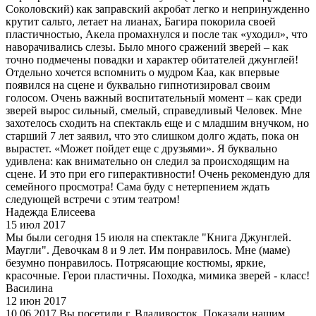
Соколовский) как заправский акробат легко и непринужденно
крутит сальто, летает на лианах, Багира покорила своей
пластичностью, Акела промахнулся и после так «уходил», что
наворачивались слезы. Было много сражений зверей – как
точно подмечены повадки и характер обитателей джунглей!
Отдельно хочется вспомнить о мудром Каа, как впервые
появился на сцене и буквально гипнотизировал своим
голосом. Очень важный воспитательный момент – как среди
зверей вырос сильный, смелый, справедливый Человек. Мне
захотелось сходить на спектакль еще и с младшим внучком, но
старший 7 лет заявил, что это слишком долго ждать, пока он
вырастет. «Может пойдет еще с друзьями». Я буквально
удивлена: как внимательно он следил за происходящим на
сцене. И это при его гиперактивности! Очень рекомендую для
семейного просмотра! Сама буду с нетерпением ждать
следующей встречи с этим театром!
Надежда Елисеева
15 июл 2017
Мы были сегодня 15 июля на спектакле "Книга Джунглей.
Маугли". Девочкам 8 и 9 лет. Им понравилось. Мне (маме)
безумно понравилось. Потрясающие костюмы, яркие,
красочные. Герои пластичны. Походка, мимика зверей - класс!
Василина
12 июн 2017
10.06.2017 Вы посетили г. Владивосток. Показали нашим