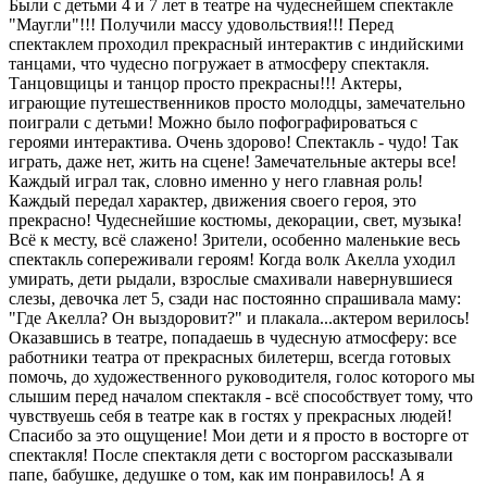
Были с детьми 4 и 7 лет в театре на чудеснейшем спектакле
"Маугли"!!! Получили массу удовольствия!!! Перед
спектаклем проходил прекрасный интерактив с индийскими
танцами, что чудесно погружает в атмосферу спектакля.
Танцовщицы и танцор просто прекрасны!!! Актеры,
играющие путешественников просто молодцы, замечательно
поиграли с детьми! Можно было пофографироваться с
героями интерактива. Очень здорово! Спектакль - чудо! Так
играть, даже нет, жить на сцене! Замечательные актеры все!
Каждый играл так, словно именно у него главная роль!
Каждый передал характер, движения своего героя, это
прекрасно! Чудеснейшие костюмы, декорации, свет, музыка!
Всё к месту, всё слажено! Зрители, особенно маленькие весь
спектакль сопереживали героям! Когда волк Акелла уходил
умирать, дети рыдали, взрослые смахивали навернувшиеся
слезы, девочка лет 5, сзади нас постоянно спрашивала маму:
"Где Акелла? Он выздоровит?" и плакала...актером верилось!
Оказавшись в театре, попадаешь в чудесную атмосферу: все
работники театра от прекрасных билетерш, всегда готовых
помочь, до художественного руководителя, голос которого мы
слышим перед началом спектакля - всё способствует тому, что
чувствуешь себя в театре как в гостях у прекрасных людей!
Спасибо за это ощущение! Мои дети и я просто в восторге от
спектакля! После спектакля дети с восторгом рассказывали
папе, бабушке, дедушке о том, как им понравилось! А я