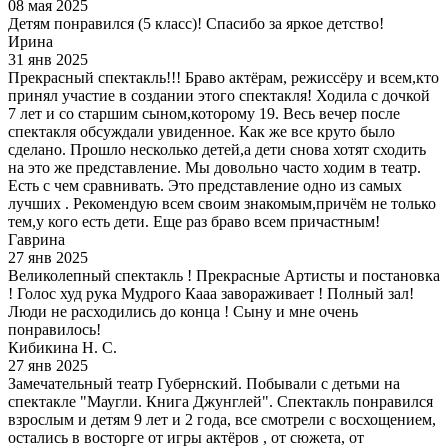
08 мая 2025
Детям понравился (5 класс)! Спасибо за яркое детство!
Ирина
31 янв 2025
Прекрасный спектакль!!! Браво актёрам, режиссёру и всем,кто
принял участие в создании этого спектакля! Ходила с дочкой
7 лет и со старшим сыном,которому 19. Весь вечер после
спектакля обсуждали увиденное. Как же все круто было
сделано. Прошло несколько детей,а дети снова хотят сходить
на это же представление. Мы довольно часто ходим в театр.
Есть с чем сравнивать. Это представление одно из самых
лучших . Рекомендую всем своим знакомым,причём не только
тем,у кого есть дети. Еще раз браво всем причастным!
Гаврина
27 янв 2025
Великолепный спектакль ! Прекрасные Артисты и постановка
! Голос худ рука Мудрого Кааа завораживает ! Полный зал!
Люди не расходились до конца ! Сыну и мне очень
понравилось!
Кибикина Н. С.
27 янв 2025
Замечательный театр Губернский. Побывали с детьми на
спектакле "Маугли. Книга Джунглей". Спектакль понравился
взрослым и детям 9 лет и 2 года, все смотрели с восхощением,
остались в восторге от игры актёров , от сюжета, от