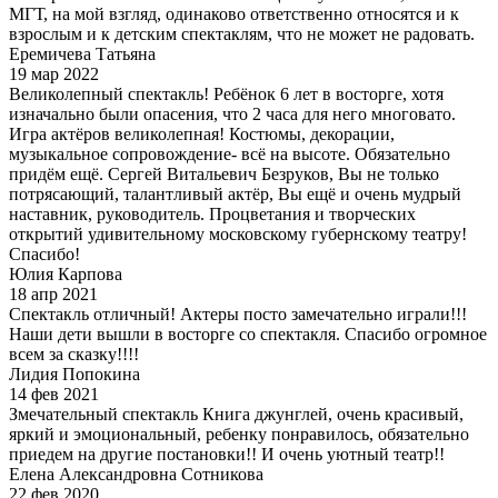
МГТ, на мой взгляд, одинаково ответственно относятся и к
взрослым и к детским спектаклям, что не может не радовать.
Еремичева Татьяна
19 мар 2022
Великолепный спектакль! Ребёнок 6 лет в восторге, хотя
изначально были опасения, что 2 часа для него многовато.
Игра актёров великолепная! Костюмы, декорации,
музыкальное сопровождение- всё на высоте. Обязательно
придём ещё. Сергей Витальевич Безруков, Вы не только
потрясающий, талантливый актёр, Вы ещё и очень мудрый
наставник, руководитель. Процветания и творческих
открытий удивительному московскому губернскому театру!
Спасибо!
Юлия Карпова
18 апр 2021
Спектакль отличный! Актеры посто замечательно играли!!!
Наши дети вышли в восторге со спектакля. Спасибо огромное
всем за сказку!!!!
Лидия Попокина
14 фев 2021
Змечательный спектакль Книга джунглей, очень красивый,
яркий и эмоциональный, ребенку понравилось, обязательно
приедем на другие постановки!! И очень уютный театр!!
Елена Александровна Сотникова
22 фев 2020