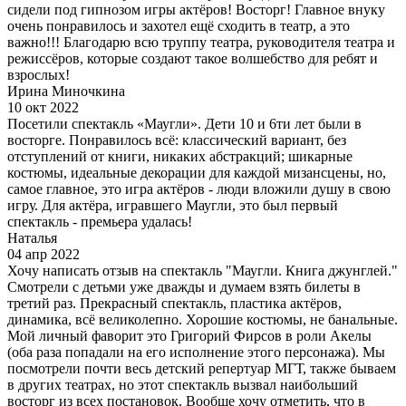
сидели под гипнозом игры актёров! Восторг! Главное внуку
очень понравилось и захотел ещё сходить в театр, а это
важно!!! Благодарю всю труппу театра, руководителя театра и
режиссёров, которые создают такое волшебство для ребят и
взрослых!
Ирина Миночкина
10 окт 2022
Посетили спектакль «Маугли». Дети 10 и 6ти лет были в
восторге. Понравилось всё: классический вариант, без
отступлений от книги, никаких абстракций; шикарные
костюмы, идеальные декорации для каждой мизансцены, но,
самое главное, это игра актёров - люди вложили душу в свою
игру. Для актёра, игравшего Маугли, это был первый
спектакль - премьера удалась!
Наталья
04 апр 2022
Хочу написать отзыв на спектакль "Маугли. Книга джунглей."
Смотрели с детьми уже дважды и думаем взять билеты в
третий раз. Прекрасный спектакль, пластика актёров,
динамика, всё великолепно. Хорошие костюмы, не банальные.
Мой личный фаворит это Григорий Фирсов в роли Акелы
(оба раза попадали на его исполнение этого персонажа). Мы
посмотрели почти весь детский репертуар МГТ, также бываем
в других театрах, но этот спектакль вызвал наибольший
восторг из всех постановок. Вообще хочу отметить, что в