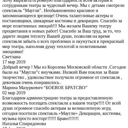
Хочу выразить огромную благодарность всем актерам и
сотрудникам театра за чудесный вечер. Мы с детьми смотрели
спектакль "Маугли". Необыкновенно красивое и
запоминающееся зрелище! Очень талантливые актеры и
постановщики, шикарные костюмы и декорации. Спасибо за
море позитивных эмоций!!! Мы желаем Вашему театру
процветания и новых работ! Спасибо за Ваш труд, за то, что
дарите людям теплоту Вашей души, позволяя на время
спектакля забыть о всех проблемах и окунуться в прекрасный
мир театра, наполняя душу теплотой и позитивными
эмоциями!
Светлана
17 мар 2019
Добрый вечер ! Мы из Королева Московской области .Сегодня
были на "Маугли"с внучками. Низкий Вам поклон за Ваше
творчество , удовольствие получили огромное от спектакля ,
девочкам очень понравилось .
Марина Мазуркевич “БОЕВОЕ БРАТСВО”
02 мар 2019
Благодарим администрацию театра за предоставленную
возможность посещать спектакли а вашем театре!!!! От всей
души огромное спасибо актерам за великолепную игру,
сегодня посетили спектакль «Маугли» Декорации, костюмы,
музыка просто восторг!!!!!! Браво!!!!!!!
Наталья Спиридонова