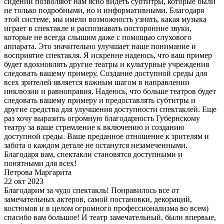
сидений позволяют нам ясно видеть субтитры, которые были
не только подробными, но и информативными. Благодаря
этой системе, мы имели возможность узнать, какая музыка
играет в спектакле и распознавать посторонние звуки,
которые не всегда слышим даже с помощью слухового
аппарата. Это значительно улучшает наше понимание и
восприятие спектакля. Я искренне надеюсь, что ваш пример
будет вдохновлять другие театры и культурные учреждения
следовать вашему примеру. Создание доступной среды для
всех зрителей является важным шагом в направлении
инклюзии и равноправия. Надеюсь, что больше театров будет
следовать вашему примеру и предоставлять субтитры и
другие средства для улучшения доступности спектаклей. Еще
раз хочу выразить огромную благодарность Губернскому
театру за ваше стремление к включению и созданию
доступной среды. Ваше преданное отношение к зрителям и
забота о каждом детале не останутся незамеченными.
Благодаря вам, спектакли становятся доступными и
понятными для всех!
Петрова Маргарита
22 окт 2023
Благодарим за чудо спектакль! Понравилось все от
замечательных актеров, самой постановки, декораций,
костюмов и в целом огромного профессионализма во всем)
спасибо вам большое! И театр замечательный, были впервые,