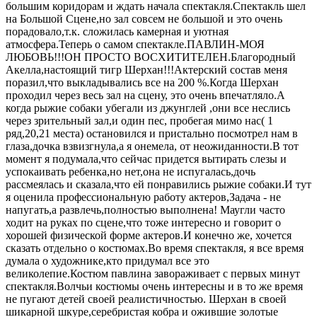
большим коридорам и ждать начала спектакля.Спектакль шел
на Большой Сцене,но зал совсем не большой и это очень
порадовало,т.к. сложилась камерная и уютная
атмосфера.Теперь о самом спектакле.ПАВЛИН-МОЯ
ЛЮБОВЬ!!!ОН ПРОСТО ВОСХИТИТЕЛЕН.Благородный
Акелла,настоящий тигр Шерхан!!!Актерский состав меня
поразил,что выкладывались все на 200 %.Когда Шерхан
проходил через весь зал на сцену, это очень впечатляло.А
когда рыжие собаки убегали из джунглей ,они все неслись
через зрительный зал,и один пес, пробегая мимо нас( 1
ряд,20,21 места) остановился и пристально посмотрел нам в
глаза,дочка взвизгнула,а я онемела, от неожиданности.В тот
момент я подумала,что сейчас придется вытирать слезы и
успокаивать ребенка,но нет,она не испугалась,дочь
рассмеялась и сказала,что ей понравились рыжие собаки.И тут
я оценила профессиональную работу актеров,Задача - не
напугать,а развлечь,полностью выполнена! Маугли часто
ходит на руках по сцене,что тоже интересно и говорит о
хорошей физической форме актеров.И конечно же, хочется
сказать отдельно о костюмах.Во время спектакля, я все время
думала о художнике,кто придумал все это
великолепие.Костюм павлина завораживает с первых минут
спектакля.Волчьи костюмы очень интересны и в то же время
не пугают детей своей реалистичностью. Шерхан в своей
шикарной шкуре,серебристая кобра и ожившие золотые