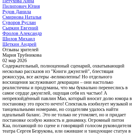
Петухова Анна
Пилипович Юлия
Рудов Данила
Смирнова Наталья
Суворов Руслан
Сыркин Евгений
Фролов Александр
Шилов Михаил
Щеткин Андрей
Отзывы зрителей
Мария Трубникова
02 мар 2026
Содержательный, полноценный сценарий, охватывающий
несколько рассказов из "Книги джунглей", блестящая
режиссура, все актеры -великолепны! Но отдельного
восхищения заслуживают декорации – они настолько
реалистичны и продуманы, что мы буквально перенеслись в
самое сердце джунглей, ощущая себя их частью! А
непревзойдённый павлин Мао, который вносит долю юмора в
постановку это просто нечто! Спектакль изобилует музыкой и
танцевальными номерами, но создателям удалось найти
идеальный баланс. Это не только не утомляет, но и придает
постановке особую живость и динамику. Огромный питон
Каа, ползающий по сцене и говорящий голосом руководителя
театра Сергея Безрукова, или ожившие и танцующие статуи в