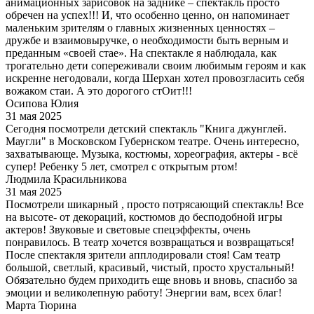
анимационных зарисовок на заднике – спектакль просто
обречен на успех!!! И, что особенно ценно, он напоминает
маленьким зрителям о главных жизненных ценностях –
дружбе и взаимовыручке, о необходимости быть верным и
преданным «своей стае». На спектакле я наблюдала, как
трогательно дети сопереживали своим любимым героям и как
искренне негодовали, когда Шерхан хотел провозгласить себя
вожаком стаи. А это дорогого стОит!!!
Осипова Юлия
31 мая 2025
Сегодня посмотрели детский спектакль "Книга джунглей.
Маугли" в Московском Губернском театре. Очень интересно,
захватывающе. Музыка, костюмы, хореография, актеры - всё
супер! Ребенку 5 лет, смотрел с открытым ртом!
Людмила Красильникова
31 мая 2025
Посмотрели шикарный , просто потрясающий спектакль! Все
на высоте- от декораций, костюмов до бесподобной игры
актеров! Звуковые и световые спецэффекты, очень
понравилось. В театр хочется возвращаться и возвращаться!
После спектакля зрители апплодировали стоя! Сам театр
большой, светлый, красивый, чистый, просто хрустальный!
Обязательно будем приходить еще вновь и вновь, спасибо за
эмоции и великолепную работу! Энергии вам, всех благ!
Марта Тюрина