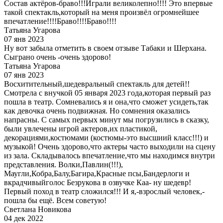
Состав актёров-браво!!!Играли великолепно!!!! Это впервые
такой спектакль,который на меня произвёл огромнейшее
впечатление!!!!Браво!!!!Браво!!!!
Татьяна Угарова
07 янв 2023
Ну вот забыла отметить в своем отзыве Табаки и Шерхана.
Сыграно очень -очень здорово!
Татьяна Угарова
07 янв 2023
Восхитительный,шедевральный спектакль для детей!!
Смотрела с внучкой 05 января 2023 года,которая первый раз
пошла в театр. Сомневались я и она,что сможет усидеть,так
как девочка очень подвижная. Но сомнения оказались
напрасны. С самых первых минут мы погрузились в сказку,
были увлечены игрой актеров,их пластикой,
декорациями,костюмами (костюмы-это высшиий класс!!!) и
музыкой! Очень здорово,что актеры часто выходили на сцену
из зала. Складывалось впечатление,что мы находимся внутри
представления. Волки,Павлин(!!!),
Маугли,Кобра,Балу,Багира,Красные псы,Бандерлоги и
вкрадчивыйголос Безрукова в озвучке Каа- ну шедевр!
Первый поход в театр сложился!!! И я,-взрослый человек,-
пошла бы ещё. Всем советую!
Светлана Новикова
04 дек 2022