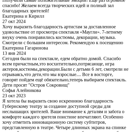
Получили самые положительные эмоции! Ещё раз огромное
спасибо! Желаем всегда творческих идей и полный зал
благодарных зрителей!
Екатерина и Кирилл
27 окт 2024
Хочу выразить благодарность артистам за доставленное
удовольствие от просмотра спектакля «Маугли». 7-летнему
внуку очень понравились костюмы, декорации, музыка.
Смотрели с большим интересом. Рекомендую к посещению
Екатерина Гагаринова
13 янв 2024
Сегодня были на спектакле, едем обратно домой. Спасибо
всем причастным,это восхитительно,потрясающе, игра
актеров,костюмы,декорации.Были с детьми 6 лет, смотрели не
отрываясь,что дети,что мы взрослые.... Все в восторге,
говорят пойдем ещё обязательно,теперь выбираем спектакль.
Дети просят "Остров Сокровищ"
Софья Алейникова
23 окт 2023
Я хотела бы выразить свою искреннюю благодарность
Губернскому театру за создание доступной среды для
неслышащих зрителей. Ваше внимание к деталям и забота о
комфорте каждого зрителя поистине впечатляют. Особенно
хочу отметить инновационную систему субтитров,
представленную в театре. Четыре длинных экрана на спинке