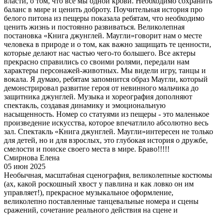
власти, о том, что все мы одной крови. Необходимо сохранить
баланс в мире и ценить доброту. Поучительная история про
белого питона из пещеры показала ребятам, что необходимо
ценить жизнь и постоянно развиваться. Великолепная
постановка «Книга джунглей. Маугли»говорит нам о месте
человека в природе и о том, как важно защищать те ценности,
которые делают нас частью чего-то большего. Все актеры
прекрасно справились со своими ролями, передали нам
характеры персонажей-животных. Мы видели игру, танцы и
вокала. Я думаю, ребятам запомнится образ Маугли, который
демонстрировал развитие героя от невинного мальчика до
защитника джунглей. Музыка и хореография дополняют
спектакль, создавая динамику и эмоциональную
насыщенность. Номер со статуями из пещеры - это маленькое
произведение искусства, которое впечатлило абсолютно весь
зал. Спектакль «Книга джунглей. Маугли»интересен не только
для детей, но и для взрослых, это глубокая история о дружбе,
смелости и поиске своего места в мире. Браво!!!!!
Смирнова Елена
05 июн 2025
Необычная, масштабная сценография, великолепные костюмы
(ах, какой роскошный хвост у павлина и как ловко он им
управляет!), прекрасное музыкальное оформление,
великолепно поставленные танцевальные номера и сцены
сражений, сочетание реального действия на сцене и