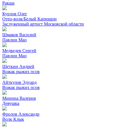
Ракша
Курлов Олег
Отец-волк/Белый Капюшон
Заслуженный артист Московской области
Шмаков Василий
Павлин Мао
Медведев Сергей
Павлин Мао
Щеткин Андрей
Вожак рыжих псов
Айткулов Эдуард
Вожак рыжих псов
Минина Валерия
Девушка
Фролов Александр
Волк Клык