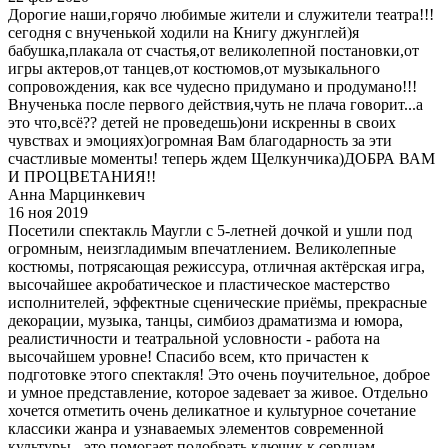
Дорогие наши,горячо любимые жители и служители театра!!!
сегодня с внученькой ходили на Книгу джунглей)я
бабушка,плакала от счастья,от великолепной постановки,от
игры актеров,от танцев,от костюмов,от музыкального
сопровождения, как все чудесно придумано и продумано!!!
Внученька после первого действия,чуть не плача говорит...а
это что,всё?? детей не проведешь)они искренны в своих
чувствах и эмоциях)огромная Вам благодарность за эти
счастливые моменты! теперь ждем Щелкунчика)ДОБРА ВАМ
И ПРОЦВЕТАНИЯ!!
Анна Марцинкевич
16 ноя 2019
Посетили спектакль Маугли с 5-летней дочкой и ушли под
огромным, неизгладимым впечатлением. Великолепные
костюмы, потрясающая режиссура, отличная актёрская игра,
высочайшее акробатическое и пластическое мастерство
исполнителей, эффектные сценические приёмы, прекрасные
декорации, музыка, танцы, симбиоз драматизма и юмора,
реалистичности и театральной условности - работа на
высочайшем уровне! Спасибо всем, кто причастен к
подготовке этого спектакля! Это очень поучительное, доброе
и умное представление, которое задевает за живое. Отдельно
хочется отметить очень деликатное и культурное сочетание
классики жанра и узнаваемых элементов современной
культуры - это помогает подобрать ключик к сердцам