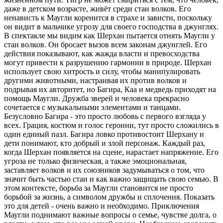
даже в детском возрасте, живёт среди стаи волков. Его
ненависть к Маугли коренится в страхе и зависти, поскольку
он видит в мальчике угрозу для своего господства в джунглях.
В спектакле мы видим как Шерхан пытается отнять Маугли у
стаи волков. Он бросает вызов всем законам джунглей. Его
действия показывают, как жажда власти и превосходства
могут привести к разрушению гармонии в природе. Шерхан
использует свою хитрость и силу, чтобы манипулировать
другими животными, настраивая их против волков и
подрывая их авторитет, но Багира, Каа и медведь приходят на
помощь Маугли. Дружба зверей и человека прекрасно
сочетается с музыкальными элементами и танцами.
Безусловно Багира - это просто любовь с первого взгляда у
всех. Грация, костюм и голос героини, тут просто сложились в
один единый пазл. Багира ловко противостоит Шерхану и
дети понимают, кто добрый и злой персонаж. Каждый раз,
когда Шерхан появляется на сцене, нарастает напряжение. Его
угроза не только физическая, а также эмоциональная,
заставляет волков и их союзников задумываться о том, что
значит быть частью стаи и как важно защищать свою семью. В
этом контексте, борьба за Маугли становится не просто
борьбой за жизнь, а символом дружбы и сплочения. Показать
это для детей - очень важно и необходимо. Приключения
Маугли поднимают важные вопросы о семье, чувстве долга, о