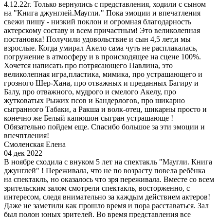
4.12.22г. Только вернулись с представления, ходили с сыном
на "Книга джунглей.Маугли." Пока эмоции и впечатления
свежи пишу - низкий поклон и огромная благодарность
актерскому составу и всем причастным! Это великолепная
постановка! Получили удовольствие и сын 4,5 лет,и мы
взрослые. Когда умирал Акело сама чуть не расплакалась,
погружение в атмосферу и в происходящее на сцене 100%.
Хочется написать про потрясающего Павлина, это
великолепная игра,пластика, мимика, про устрашающего и
грозного Шер-Хана, про отважных и преданных Багиру и
Балу, про отважного, мудрого и смелого Акелу, про
жутковатых Рыжих псов и Бандерлогов, про шикарно
сыгранного Табаки, а Ракша и волк-отец, шикарны просто и
конечно же Белый капюшон сыгран устрашающе !
Обязательно пойдем еще. Спасибо большое за эти эмоции и
впечптления!
Смоленская Елена
04 дек 2022
В ноябре сходила с внуком 5 лет на спектакль "Маугли. Книга
джунглей" ! Переживала, что не по возрасту повела ребёнка
на спектакль, но оказалось что зря переживала. Вместе со всем
зрительским залом смотрели спектакль, восторженно, с
интересом, следя внимательно за каждым действием актеров!
Даже не заметили как прошло время и пора расставаться. Зал
был полон юных зрителей. Во время представления все