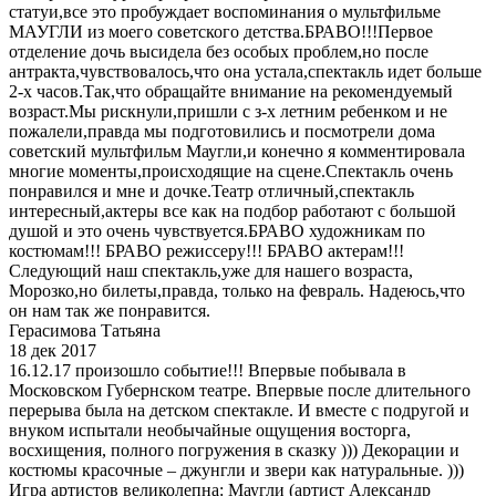
статуи,все это пробуждает воспоминания о мультфильме
МАУГЛИ из моего советского детства.БРАВО!!!Первое
отделение дочь высидела без особых проблем,но после
антракта,чувствовалось,что она устала,спектакль идет больше
2-х часов.Так,что обращайте внимание на рекомендуемый
возраст.Мы рискнули,пришли с з-х летним ребенком и не
пожалели,правда мы подготовились и посмотрели дома
советский мультфильм Маугли,и конечно я комментировала
многие моменты,происходящие на сцене.Спектакль очень
понравился и мне и дочке.Театр отличный,спектакль
интересный,актеры все как на подбор работают с большой
душой и это очень чувствуется.БРАВО художникам по
костюмам!!! БРАВО режиссеру!!! БРАВО актерам!!!
Следующий наш спектакль,уже для нашего возраста,
Морозко,но билеты,правда, только на февраль. Надеюсь,что
он нам так же понравится.
Герасимова Татьяна
18 дек 2017
16.12.17 произошло событие!!! Впервые побывала в
Московском Губернском театре. Впервые после длительного
перерыва была на детском спектакле. И вместе с подругой и
внуком испытали необычайные ощущения восторга,
восхищения, полного погружения в сказку ))) Декорации и
костюмы красочные – джунгли и звери как натуральные. )))
Игра артистов великолепна: Маугли (артист Александр