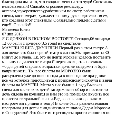
благодарна им за то, что сводили меня на это чудо! Спектакль
незабываемый! Спасибо огромное режиссеру,
актерам,звукорежиссеру,работникам по свету, работникам
сцены, костюмерам, художественному руководителю - всем,
кто создавал этот спектакль! Обязательно придем с детьми
еще!!! Спасибо!!!
Матвеева Елена
07 янв 2018
Я С ДОЧКОЙ В ПОЛНОМ ВОСТОРГЕ!Сегодня,06 января,в
12-00 были с дочерью(3,5 года) на спектакле
МАУГЛИ.КНИГА ДЖУНГЛЕЙ.Первый раз в этом театре.А
для дочки это был первый театр в жизни.Мы приехали за 30
минут до начала. Т.к. это не центр Москвы удалось поставить
машину не далеко от театра.Я переживала,что спектакль
+6,для детей старшего возраста,и дочь не выдержит и будет
капризничать. Т.к. все билеты на МОРОЗКО были
раскуплены уже до нового года ,а в новогодние праздники
все же хотелось приобщиться к прекрасному,рискнули и взяли
билеты на МАУГЛИ. Места у нас были в 1 ряду.Высокая
сцена для маленьких детей загораживает обзор и постоянно
дочь сидела на коленях.Но нам это не помешало вкусить все
прелести театральной жизни.Ведь очень важно, с каким
настроем вы пришли в театр! В холле была развлекательная
программа для детей с индийскими танцами,Дедом Морозом
и Снегурочкой.Это более интересно,чем просто слоняться по