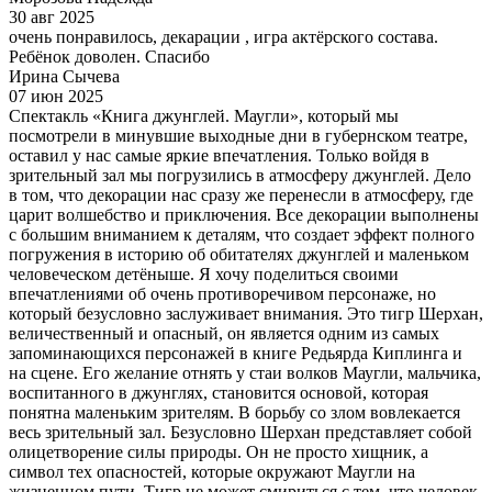
30 авг 2025
очень понравилось, декарации , игра актёрского состава.
Ребёнок доволен. Спасибо
Ирина Сычева
07 июн 2025
Спектакль «Книга джунглей. Маугли», который мы
посмотрели в минувшие выходные дни в губернском театре,
оставил у нас самые яркие впечатления. Только войдя в
зрительный зал мы погрузились в атмосферу джунглей. Дело
в том, что декорации нас сразу же перенесли в атмосферу, где
царит волшебство и приключения. Все декорации выполнены
с большим вниманием к деталям, что создает эффект полного
погружения в историю об обитателях джунглей и маленьком
человеческом детёныше. Я хочу поделиться своими
впечатлениями об очень противоречивом персонаже, но
который безусловно заслуживает внимания. Это тигр Шерхан,
величественный и опасный, он является одним из самых
запоминающихся персонажей в книге Редьярда Киплинга и
на сцене. Его желание отнять у стаи волков Маугли, мальчика,
воспитанного в джунглях, становится основой, которая
понятна маленьким зрителям. В борьбу со злом вовлекается
весь зрительный зал. Безусловно Шерхан представляет собой
олицетворение силы природы. Он не просто хищник, а
символ тех опасностей, которые окружают Маугли на
жизненном пути. Тигр не может смириться с тем, что человек,