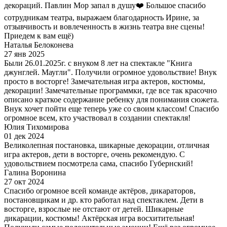
декораций. Павлин Мор запал в душу❤️ Большое спасибо
сотрудникам театра, выражаем благодарность Ирине, за
отзывчивость и вовлеченность в жизнь театра вне сцены!
Приедем к вам ещё)
Наталья Белоконева
27 янв 2025
Были 26.01.2025г. с внуком 8 лет на спектакле "Книга
джунглей. Маугли". Получили огромное удовольствие! Внук
просто в восторге! Замечательная игра актеров, костюмы,
декорации! Замечательные программки, где все так красочно
описано краткое содержание ребенку для понимания сюжета.
Внук хочет пойти еще теперь уже со своим классом! Спасибо
огромное всем, кто участвовал в создании спектакля!
Юлия Тихомирова
01 дек 2024
Великолепная постановка, шикарные декорации, отличная
игра актеров, дети в восторге, очень рекомендую. С
удовольствием посмотрела сама, спасибо Губернский!
Галина Воронина
27 окт 2024
Спасибо огромное всей команде актёров, дикараторов,
постановщикам и др. кто работал над спектаклем. Дети в
восторге, взрослые не отстают от детей. Шикарные
дикарации, костюмы! Актёрская игра восхитительная!