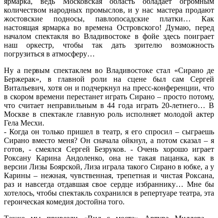
ярмарка, ведь Московская область обладает огромным
количеством народных промыслов, и у нас мастера продают
жостовские подносы, павлопосадские платки… Как
настоящая ярмарка во времена Островского! Думаю, перед
началом спектакля во Владивостоке в фойе здесь поиграет
наш оркестр, чтобы так дать зрителю возможность
погрузиться в атмосферу…
Ну а первым спектаклем во Владивостоке стал «Сирано де
Бержерак», в главной роли на сцене был сам Сергей
Витальевич, хотя он и подчеркнул на пресс-конференции, что
в скором времени перестанет играть Сирано – просто потому,
что считает неправильным в 44 года играть 20-летнего… В
Москве в спектакле главную роль исполняет молодой актер
Гела Месхи.
- Когда он только пришел в театр, я его спросил – сыграешь
Сирано вместо меня? Он сначала ойкнул, а потом сказал – я
готов, - смеялся Сергей Безруков. - Очень хорошо играет
Роксану Карина Андоленко, она не такая пацанка, как в
версии Лизы Боярской, Лиза играла такого Сирано в юбке, а у
Карины – нежная, чувственная, трепетная и чистая Роксана,
раз и навсегда отдавшая свое сердце избраннику… Мне бы
хотелось, чтобы спектакль сохранился в репертуаре театра, эта
героическая комедия достойна того.