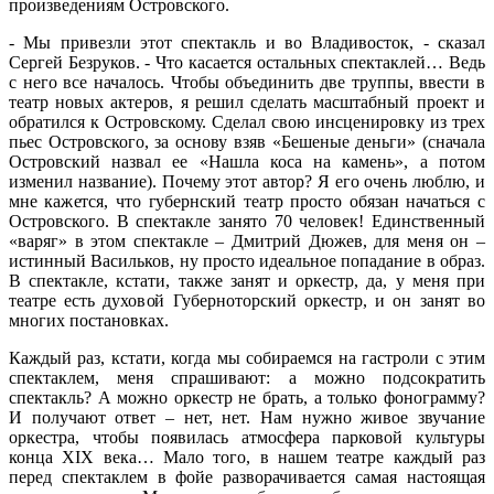
произведениям Островского.
- Мы привезли этот спектакль и во Владивосток, - сказал
Сергей Безруков. - Что касается остальных спектаклей… Ведь
с него все началось. Чтобы объединить две труппы, ввести в
театр новых актеров, я решил сделать масштабный проект и
обратился к Островскому. Сделал свою инсценировку из трех
пьес Островского, за основу взяв «Бешеные деньги» (сначала
Островский назвал ее «Нашла коса на камень», а потом
изменил название). Почему этот автор? Я его очень люблю, и
мне кажется, что губернский театр просто обязан начаться с
Островского. В спектакле занято 70 человек! Единственный
«варяг» в этом спектакле – Дмитрий Дюжев, для меня он –
истинный Васильков, ну просто идеальное попадание в образ.
В спектакле, кстати, также занят и оркестр, да, у меня при
театре есть духовой Губерноторский оркестр, и он занят во
многих постановках.
Каждый раз, кстати, когда мы собираемся на гастроли с этим
спектаклем, меня спрашивают: а можно подсократить
спектакль? А можно оркестр не брать, а только фонограмму?
И получают ответ – нет, нет. Нам нужно живое звучание
оркестра, чтобы появилась атмосфера парковой культуры
конца XIX века… Мало того, в нашем театре каждый раз
перед спектаклем в фойе разворачивается самая настоящая