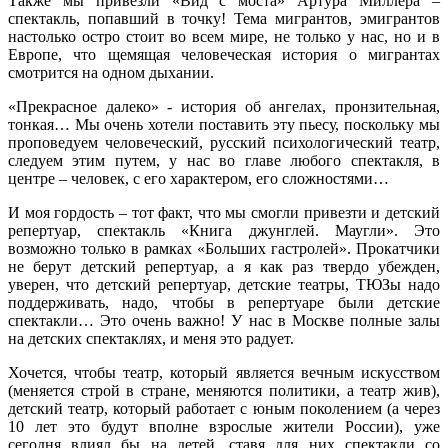
Также мы привезли «Вид с моста» Артура Миллера –
спектакль, попавший в точку! Тема мигрантов, эмигрантов
настолько остро стоит во всем мире, не только у нас, но и в
Европе, что щемящая человеческая история о мигрантах
смотрится на одном дыхании.
«Прекрасное далеко» - история об ангелах, пронзительная,
тонкая… Мы очень хотели поставить эту пьесу, поскольку мы
проповедуем человеческий, русский психологический театр,
следуем этим путем, у нас во главе любого спектакля, в
центре – человек, с его характером, его сложностями…
И моя гордость – тот факт, что мы смогли привезти и детский
репертуар, спектакль «Книга джунглей. Маугли». Это
возможно только в рамках «Больших гастролей». Прокатчики
не берут детский репертуар, а я как раз твердо убежден,
уверен, что детский репертуар, детские театры, ТЮЗы надо
поддерживать, надо, чтобы в репертуаре были детские
спектакли… Это очень важно! У нас в Москве полные залы
на детских спектаклях, и меня это радует.
Хочется, чтобы театр, который является вечным искусством
(меняется строй в стране, меняются политики, а театр жив),
детский театр, который работает с юным поколением (а через
10 лет это будут вполне взрослые жители России), уже
сегодня влиял бы на детей, ставя для них спектакли со