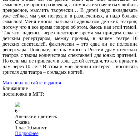
смыслом, не просто развлекая, а помогая им научиться любить
прекрасное, мыслить творчески… В детей надо вкладывать
уже сейчас, мы уже погрязли в развлечениях, а надо больше
смыслов! Меня иногда называют адвокатом детских театров,
потому что я все время говорю об этом, бьюсь над этой темой.
Так что, надеюсь, через некоторое время мы приедем сюда с
детским репертуаром, между прочим, в нашем театре 10
детских спектаклей, фактически – это едва ли не половина
репертуара. Поверьте, не так много в России драматических
театров с таким количеством спектаклей для юных зрителей.
Но если мы не приведем в залы детей сегодня, то кто придет к
нам через 10 лет? В этом и мой личный интерес – воспитать
зрителя для театра – с младых ногтей.
Материал на сайте издания
Ближайшие
постановки в МГТ:
6+
Аленький цветочек
Сказка
1 час 10 минут
Подробнее