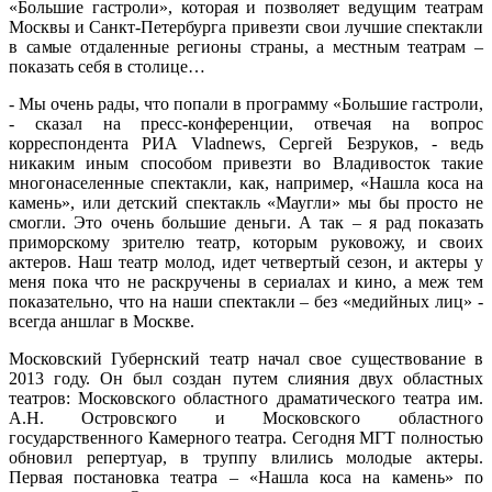
«Большие гастроли», которая и позволяет ведущим театрам
Москвы и Санкт-Петербурга привезти свои лучшие спектакли
в самые отдаленные регионы страны, а местным театрам –
показать себя в столице…
- Мы очень рады, что попали в программу «Большие гастроли,
- сказал на пресс-конференции, отвечая на вопрос
корреспондента РИА Vladnews, Сергей Безруков, - ведь
никаким иным способом привезти во Владивосток такие
многонаселенные спектакли, как, например, «Нашла коса на
камень», или детский спектакль «Маугли» мы бы просто не
смогли. Это очень большие деньги. А так – я рад показать
приморскому зрителю театр, которым руковожу, и своих
актеров. Наш театр молод, идет четвертый сезон, и актеры у
меня пока что не раскручены в сериалах и кино, а меж тем
показательно, что на наши спектакли – без «медийных лиц» -
всегда аншлаг в Москве.
Московский Губернский театр начал свое существование в
2013 году. Он был создан путем слияния двух областных
театров: Московского областного драматического театра им.
А.Н. Островского и Московского областного
государственного Камерного театра. Сегодня МГТ полностью
обновил репертуар, в труппу влились молодые актеры.
Первая постановка театра – «Нашла коса на камень» по