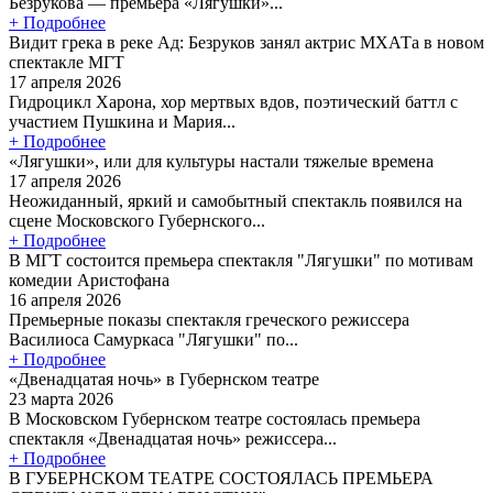
Безрукова — премьера «Лягушки»...
+ Подробнее
Видит грека в реке Ад: Безруков занял актрис МХАТа в новом
спектакле МГТ
17 апреля 2026
Гидроцикл Харона, хор мертвых вдов, поэтический баттл с
участием Пушкина и Мария...
+ Подробнее
«Лягушки», или для культуры настали тяжелые времена
17 апреля 2026
Неожиданный, яркий и самобытный спектакль появился на
сцене Московского Губернского...
+ Подробнее
В МГТ состоится премьера спектакля "Лягушки" по мотивам
комедии Аристофана
16 апреля 2026
Премьерные показы спектакля греческого режиссера
Василиоса Самуркаса "Лягушки" по...
+ Подробнее
«Двенадцатая ночь» в Губернском театре
23 марта 2026
В Московском Губернском театре состоялась премьера
спектакля «Двенадцатая ночь» режиссера...
+ Подробнее
В ГУБЕРНСКОМ ТЕАТРЕ СОСТОЯЛАСЬ ПРЕМЬЕРА