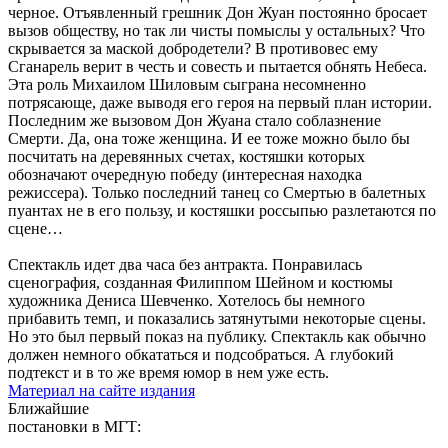
черное. Отъявленный грешник Дон Жуан постоянно бросает
вызов обществу, но так ли чисты помыслы у остальных? Что
скрывается за маской добродетели? В противовес ему
Сганарель верит в честь и совесть и пытается обнять Небеса.
Эта роль Михаилом Шиловым сыграна несомненно
потрясающе, даже выводя его героя на первый план истории.
Последним же вызовом Дон Жуана стало соблазнение
Смерти. Да, она тоже женщина. И ее тоже можно было бы
посчитать на деревянных счетах, костяшки которых
обозначают очередную победу (интересная находка
режиссера). Только последний танец со Смертью в балетных
пуантах не в его пользу, и костяшки россыпью разлетаются по
сцене…
Спектакль идет два часа без антракта. Понравилась
сценография, созданная Филиппом Шейном и костюмы
художника Дениса Шевченко. Хотелось бы немного
прибавить темп, и показались затянутыми некоторые сцены.
Но это был первый показ на публику. Спектакль как обычно
должен немного обкататься и подсобраться. А глубокий
подтекст и в то же время юмор в нем уже есть.
Материал на сайте издания
Ближайшие
постановки в МГТ: