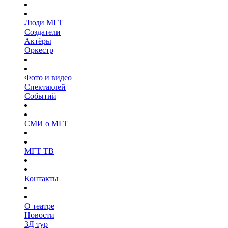
Люди МГТ
Создатели
Актёры
Оркестр
Фото и видео
Спектаклей
Событий
СМИ о МГТ
МГТ ТВ
Контакты
О театре
Новости
3Д тур