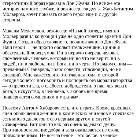
стереотипный образ красавца Дон Жуана. Но всё же эта
история намного глубже, и режиссер, следуя за Жан-Батистом
Мольером, хочет показать своего героя еще и с другой
стороны.
Максим Меламедов, режиссер: «На мой взгляд, именно
Мольер развил кочующий уже не одно столетие архетип Дон
Жуана. Создал образ сложного, неоднозначного Дон Жуана.
Наш герой — не просто обольститель женщин, циник и
обаятельный ловец умов. Он в первую очередь человек
сломленный, человек, который ни во что не верит: ни в
людей, ни в любовь, ни в Бога, ни в черта. Но рядом с ним —
преданный Сганарель, голос совести, спасающий, но не
спасший. Мне кажется, что это главная тема, о которой
сегодня хочется поговорить и поспорить без морализаторства
— о прелести зла, о слабости добродетели, о нас, чья вера в
Бога, в искусство, в человека, в любовь все время
подвергается сомнениям и утратам».
Поэтому Антону Хабарову есть, что играть. Кроме красивых
сцен обольщения женщин и комических эпизодов в спектакле
есть много диалогов с его верным другом и слугой
Сганарелем. Вот они-то как раз очень задевают душу.
Противопоставление добра и зала оказывается не столь
прямолинейным. Не всегда белое – это белое, а черное –