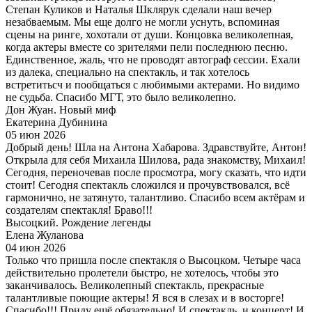
Степан Куликов и Наталья Шклярук сделали наш вечер
незабваемым. Мы еще долго не могли уснуть, вспоминая
сцены на ринге, хохотали от души. Концовка великолепная,
когда актеры вместе со зрителями пели последнюю песню.
Единственное, жаль, что не проводят автограф сессии. Ехали
из далека, специально на спектакль, и так хотелось
встретитьсч и пообщаться с любимыми актерами. Но видимо
не судьба. Спасибо МГТ, это было великолепно.
Дон Жуан. Новый миф
Екатерина Дубинина
05 июн 2026
Добрый день! Шла на Антона Хабарова. Здравствуйте, Антон!
Открыла для себя Михаила Шилова, рада знакомству, Михаил!
Сегодня, переночевав после просмотра, могу сказать, что идти
стоит! Сегодня спектакль сложился и прочувствовался, всё
гармонично, не затянуто, талантливо. Спасибо всем актёрам и
создателям спектакля! Браво!!!
Высоцкий. Рождение легенды
Елена Жуланова
04 июн 2026
Только что пришла после спектакля о Высоцком. Четыре часа
действительно пролетели быстро, не хотелось, чтобы это
заканчивалось. Великолепный спектакль, прекрасные
талантливые поющие актеры! Я вся в слезах и в восторге!
Спасибо!!! Приду ещё обязательно! И спектакль, и концерт! И