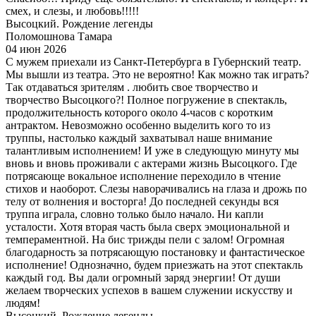
смех, и слезы, и любовь!!!!!
Высоцкий. Рождение легенды
Поломошнова Тамара
04 июн 2026
С мужем приехали из Санкт-Петербурга в Губернский театр.
Мы вышли из театра. Это не вероятно! Как можно так играть?
Так отдаваться зрителям . любить свое творчество и
творчество Высоцкого?! Полное погружение в спектакль,
продолжительность которого около 4-часов с коротким
антрактом. Невозможно особенно выделить кого то из
труппы, настолько каждый захватывал наше внимание
талантливым исполнением! И уже в следующую минуту мы
вновь и вновь проживали с актерами жизнь Высоцкого. Где
потрясающе вокальное исполнение переходило в чтение
стихов и наоборот. Слезы наворачивались на глаза и дрожь по
телу от волнения и восторга! До последней секунды вся
труппа играла, словно только было начало. Ни капли
усталости. Хотя вторая часть была сверх эмоциональной и
темпераментной. На бис трижды пели с залом! Огромная
благодарность за потрясающую постановку и фантастическое
исполнение! Однозначно, будем приезжать на этот спектакль
каждый год. Вы дали огромный заряд энергии! От души
желаем творческих успехов в вашем служении искусству и
людям!
Высоцкий. Рождение легенды