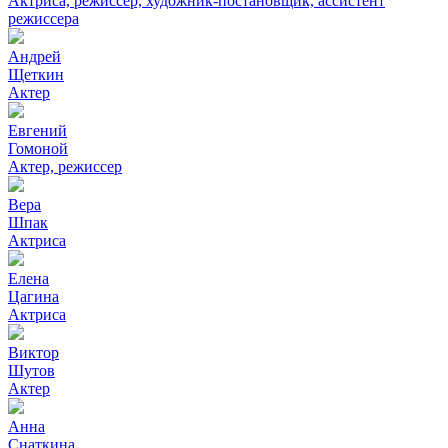
Актриса, режиссер, художник-постановщик, ассистент
режиссера
Андрей
Щеткин
Актер
Евгений
Гомоной
Актер, режиссер
Вера
Шпак
Актриса
Елена
Цагина
Актриса
Виктор
Шутов
Актер
Анна
Снаткина