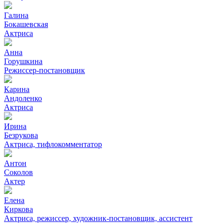
Галина
Бокашевская
Актриса
Анна
Горушкина
Режиссер-постановщик
Карина
Андоленко
Актриса
Ирина
Безрукова
Актриса, тифлокомментатор
Антон
Соколов
Актер
Елена
Киркова
Актриса, режиссер, художник-постановщик, ассистент