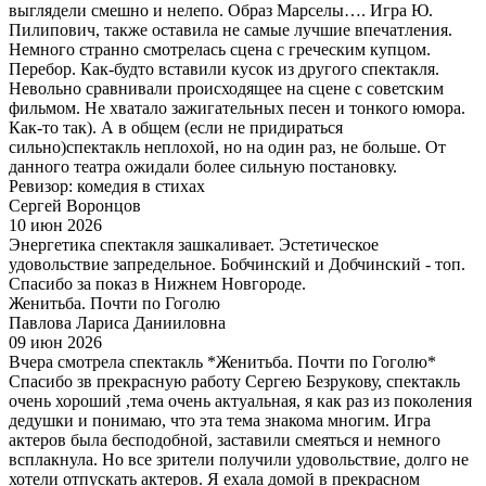
выглядели смешно и нелепо. Образ Марселы…. Игра Ю.
Пилипович, также оставила не самые лучшие впечатления.
Немного странно смотрелась сцена с греческим купцом.
Перебор. Как-будто вставили кусок из другого спектакля.
Невольно сравнивали происходящее на сцене с советским
фильмом. Не хватало зажигательных песен и тонкого юмора.
Как-то так). А в общем (если не придираться
сильно)спектакль неплохой, но на один раз, не больше. От
данного театра ожидали более сильную постановку.
Ревизор: комедия в стихах
Сергей Воронцов
10 июн 2026
Энергетика спектакля зашкаливает. Эстетическое
удовольствие запредельное. Бобчинский и Добчинский - топ.
Спасибо за показ в Нижнем Новгороде.
Женитьба. Почти по Гоголю
Павлова Лариса Данииловна
09 июн 2026
Вчера смотрела спектакль *Женитьба. Почти по Гоголю*
Спасибо зв прекрасную работу Сергею Безрукову, спектакль
очень хороший ,тема очень актуальная, я как раз из поколения
дедушки и понимаю, что эта тема знакома многим. Игра
актеров была бесподобной, заставили смеяться и немного
всплакнула. Но все зрители получили удовольствие, долго не
хотели отпускать актеров. Я ехала домой в прекрасном