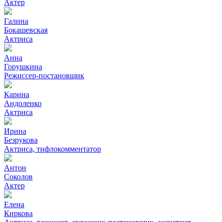
Актер
Галина
Бокашевская
Актриса
Анна
Горушкина
Режиссер-постановщик
Карина
Андоленко
Актриса
Ирина
Безрукова
Актриса, тифлокомментатор
Антон
Соколов
Актер
Елена
Киркова