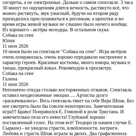
сигареты, а не электронные. Дальше о самом спектакле. 3 часа
30 минут по ощущениям длятся вечность, растянуто всё, что
можно растянуть, звук ужасный, будучи на втором ряду
приходилось прислушиваться к репликам, а щепотки и во
время игры живой музыки не слышно было ничего вообще.
Из хорошего - актёры молодцы. В остальном скука
Собака на сене
Юлия
11 июн 2026
10 июня были на спектакле "Собака на сене". Игра актёров
очень понравилась, очень хорошо передавали настроение и
характер героев. Красивые костюмы, много юмора, музыка и
танцы, прекрасный вокал. Рекомендую к просмотру.
Собака на сене
Галина
11 июн 2026
Непонятно откуда столько восторженных отзывов. Спектакль
оставил неоднозначные эмоции…. Артисты долго
«раскачивались». Весь спектакль тянет на себе Вера Шпак. Без
нее смотреть было бы совсем неинтересно. Замечательная
игра!!! Браво! Понравился Е. Гомоной в роли Тристана. И
замечательно пела его невеста! Глубокий хорошо
поставленный голос. На этом всё! Теодоро (в нашем случае Е.
Сыркин) - не увидела страсти, влюбленности, интриги.
Любовь и страсть Шпак играла за двоих. Два графа/жениха