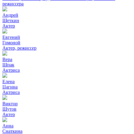
режиссера
Андрей
Щеткин
Актер
Евгений
Гомоной
Актер, режиссер
Вера
Шпак
Актриса
Елена
Цагина
Актриса
Виктор
Шутов
Актер
Анна
Снаткина