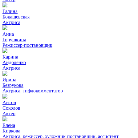
Галина
Бокашевская
Актриса
Анна
Горушкина
Режиссер-постановщик
Карина
Андоленко
Актриса
Ирина
Безрукова
Актриса, тифлокомментатор
Антон
Соколов
Актер
Елена
Киркова
Актриса, режиссер, художник-постановщик, ассистент