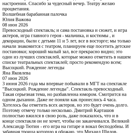
настроении. Спасибо за чудесный вечер. Театру желаю
процветания.
Волшебная барабанная палочка
Юлия Важова
08 июн 2026
Превосходный спектакль; и сама постановка и сюжет, и игра
актеров, игра главного героя - мальчика, и костюмы , и
декорации, были с детьми 11 и 5 лет, все в восторге; мы только
начали знакомится с театром, планируем еще посетить детские
постановки; хороший малый зал, все прекрасно видно; это
один из лучших спектаклей, которые можно отметить в нашем
списке театральных спектаклей; просто рекомендую всем;
Высоцкий. Рождение легенды
Яна Яковлева
07 июн 2026
3 июня 2026 года мы впервые побывали в МГТ на спектакле
"Высоцкий. Рождение легенды". Спектакль превосходный.
Такая серьезная тема, но разбавленна юмором. Смотрится на
одном дыхании. Даже не поняли как пронеслись 4 часа.
Хотелось бы отметить всех актеров, но это будет очень долго.
Поэтому отмечу только несколько. Дмитрий Карташов
полностью вжился в свою роль, даже показалось, что и в
конце спектакля он не хочет, чтобы он заканчивался. Великий
Александр Тютин - его игра на гитаре и вокал бесподобны. И
забавная троица которую я обожаю, это Михаил Шилов,