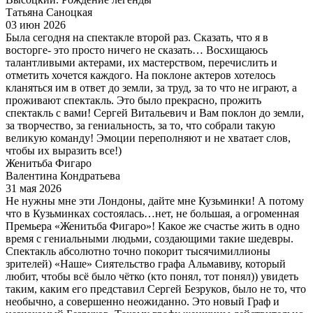
Татьяна Саноцкая
03 июн 2026
Была сегодня на спектакле второй раз. Сказать, что я в
восторге- это просто ничего не сказать… Восхищаюсь
талантливыми актерами, их мастерством, перечислить и
отметить хочется каждого. На поклоне актеров хотелось
кланяться им в ответ до земли, за труд, за то что не играют, а
проживают спектакль. Это было прекрасно, прожить
спектакль с вами! Сергей Витальевич и Вам поклон до земли,
за творчество, за гениальность, за то, что собрали такую
великую команду! Эмоции переполняют и не хватает слов,
чтобы их выразить все!)
Женитьба Фигаро
Валентина Кондратьева
31 мая 2026
Не нужны мне эти Лондоны, дайте мне Кузьминки! А потому
что в Кузьминках состоялась…нет, не большая, а огроменная
Премьера «Женитьба Фигаро»! Какое же счастье жить в одно
время с гениальными людьми, создающими такие шедевры.
Спектакль абсолютно точно покорит тысячимиллионы
зрителей) «Наше» Сиятельство графа Альмавиву, который
любит, чтобы всё было чётко (кто понял, тот понял)) увидеть
таким, каким его представил Сергей Безруков, было не то, что
необычно, а совершенно неожиданно. Это новый Граф и