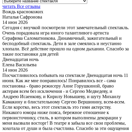
читать Все отзывы
Вождь краснокожих
Наталья Сафронова
14 июн 2026
Сегодня с внучкой посмотрели этот замечательный спектакль.
Очень порадовала игра юного талантливого артиста
Серафима Саломатникова. Динамичный, зажигательный и
бесподобный спектакль. Дети в зале смеялись и неустанно
хлопали. Всё действие прошло на одном дыхании. Спасибо за
такие постановки для детей
Двенадцатая ночь
Елена Васильева
14 июн 2026
Посчастливилось побывать на спектакле Двенадцатая ночь 11
июня. Как же мне понравилось! Понравилось все - сама
постановка - браво режисеру Анне Горушкиной, браво
актерам всем без исключения - и Сергею Медведеву, и
Андрею Исаенкову, и Кирилу Новышеву, и шуту Михаилу
Камакину и блистательному Сергею Вершинину, всем-всем.
Если коротко, весь этот спектакль это гимн актерству.
Никакого юмора ниже пояса, бережное отношение к
первоисточнику, стиль, в котором выполнены декорации у
меня вызвали восторг! В театре я забыла все свои проблемы,
хохотала от души и была счастлива. Спасибо за эти ощущения