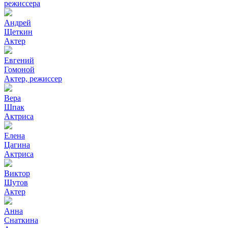
режиссера
Андрей
Щеткин
Актер
Евгений
Гомоной
Актер, режиссер
Вера
Шпак
Актриса
Елена
Цагина
Актриса
Виктор
Шутов
Актер
Анна
Снаткина