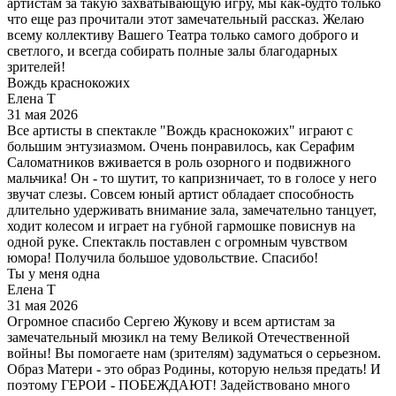
артистам за такую захватывающую игру, мы как-будто только
что еще раз прочитали этот замечательный рассказ. Желаю
всему коллективу Вашего Театра только самого доброго и
светлого, и всегда собирать полные залы благодарных
зрителей!
Вождь краснокожих
Елена Т
31 мая 2026
Все артисты в спектакле "Вождь краснокожих" играют с
большим энтузиазмом. Очень понравилось, как Серафим
Саломатников вживается в роль озорного и подвижного
мальчика! Он - то шутит, то капризничает, то в голосе у него
звучат слезы. Совсем юный артист обладает способность
длительно удерживать внимание зала, замечательно танцует,
ходит колесом и играет на губной гармошке повиснув на
одной руке. Спектакль поставлен с огромным чувством
юмора! Получила большое удовольствие. Спасибо!
Ты у меня одна
Елена Т
31 мая 2026
Огромное спасибо Сергею Жукову и всем артистам за
замечательный мюзикл на тему Великой Отечественной
войны! Вы помогаете нам (зрителям) задуматься о серьезном.
Образ Матери - это образ Родины, которую нельзя предать! И
поэтому ГЕРОИ - ПОБЕЖДАЮТ! Задействовано много