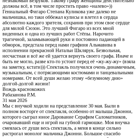
незнакомый Безруков. Такому графу женщины действительно
должны всё, в том числе простить право «налево»))
Гениальный Фигаро Степана Куликова уже далеко не
мальчишка, но таки оббежал кулисы и влетел в сердца
абсолютно каждого зрителя, сохранив при этом свое сердце
для милой Сюзон. Это лучший Фигаро из всех мной
виденных и одна из лучших работ Стёпы. Нарочито
трагичной, заламывающей руки и постоянно падающей в
обморок, предстала перед нами графиня Альмавива в
исполнении прекрасной Натальи Шклярук. Безвольная,
несчастная и всё же ей удается вернуть своего графа. Иначе и
быть не могло, разве кто-то устоит перед её «жу-жу-жу» (взяла
на заметку, кстати))) Спектакль получился очень динамичным,
музыкальным, с потрясающими костюмами и танцевальными
номерами. От всей души желаю этому «безумному дню»
долгой-долгой жизни!
Вождь краснокожих
Рабазанова Р.М.
31 мая 2026
Мы с внучкой ходили на представление 30 мая. Были в
полном восторге от спектакля, особенно от малыша Джонни,
которого сыграл юное Дарование Серафим Саломатников,
очаровавший еще и игрой на губной гармошке. Моя внучка
смеялась от души весь спектакль, а меня в конце сильно
растрогал монолог мальчика Джонни. Большое спасибо