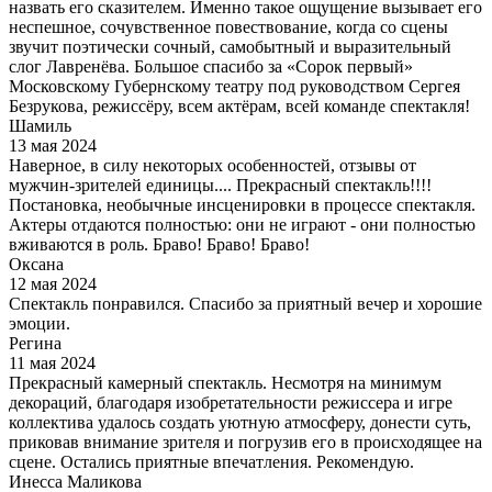
назвать его сказителем. Именно такое ощущение вызывает его
неспешное, сочувственное повествование, когда со сцены
звучит поэтически сочный, самобытный и выразительный
слог Лавренёва. Большое спасибо за «Сорок первый»
Московскому Губернскому театру под руководством Сергея
Безрукова, режиссёру, всем актёрам, всей команде спектакля!
Шамиль
13 мая 2024
Наверное, в силу некоторых особенностей, отзывы от
мужчин-зрителей единицы.... Прекрасный спектакль!!!!
Постановка, необычные инсценировки в процессе спектакля.
Актеры отдаются полностью: они не играют - они полностью
вживаются в роль. Браво! Браво! Браво!
Оксана
12 мая 2024
Спектакль понравился. Спасибо за приятный вечер и хорошие
эмоции.
Регина
11 мая 2024
Прекрасный камерный спектакль. Несмотря на минимум
декораций, благодаря изобретательности режиссера и игре
коллектива удалось создать уютную атмосферу, донести суть,
приковав внимание зрителя и погрузив его в происходящее на
сцене. Остались приятные впечатления. Рекомендую.
Инесса Маликова