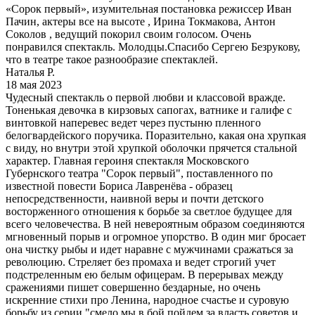
«Сорок первый», изумительная постановка режиссер Иван
Пачин, актеры все на высоте , Ирина Токмакова, Антон
Соколов , ведущий покорил своим голосом. Очень
понравился спектакль. Молодцы.Спасибо Сергею Безрукову,
что в театре такое разнообразие спектаклей.
Наталья Р.
18 мая 2023
Чудесный спектакль о первой любви и классовой вражде.
Тоненькая девочка в кирзовых сапогах, ватнике и галифе с
винтовкой наперевес ведет через пустыню пленного
белогвардейского поручика. Поразительно, какая она хрупкая
с виду, но внутри этой хрупкой оболочки прячется стальной
характер. Главная героиня спектакля Московского
Губернского театра "Сорок первый", поставленного по
известной повести Бориса Лавренёва - образец
непосредственности, наивной веры и почти детского
восторженного отношения к борьбе за светлое будущее для
всего человечества. В ней невероятным образом соединяются
мгновенный порыв и огромное упорство. В один миг бросает
она чистку рыбы и идет наравне с мужчинами сражаться за
революцию. Стреляет без промаха и ведет строгий учет
подстреленным ею белым офицерам. В перерывах между
сражениями пишет совершенно бездарные, но очень
искренние стихи про Ленина, народное счастье и суровую
борьбу из серии "смело мы в бой пойдем за власть советов и