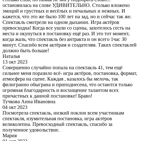
остановилась на слове УДИВИТЕЛЬНО. Столько вложено
эмоций и грустных и весёлых и печальных и нежных. И
кажется, что это же было 100 лет на зад, но и сейчас так же.
Спектакль смотрели на одном дыхании. Игра актёров
превосходна! Когда все ушли со сцены, захотелось сесть на
места и окунуться в постановку ещё раз. И это тот момент,
когда жаль, что спектакль без антракта и он всего 1час 30
минут. Спасибо всем актёрам и создателям. Таких спектаклей
должно быть больше!
Наталья
13 окт 2023
Совершенно случайно попала на спектакль 41, тем ещё
сильнее меня поразило всё- игра актёров, постановка, формат,
атмосфера на сцене. Каждая , казалось бы мелочь, так
филигранно обыграна и приподнесена, что остаются только
огромная благодарность и восхищение талантом всех
причастных к данной постановке! Браво!
Тучкова Анна Ивановна
04 окт 2023
Посмотрела спектакль, низкий поклон всем участникам
спектакля, изумительная постановка, игра актёров
великолепна. Превосходный спектакль, спасибо за
полученное удовольствие.
Мария