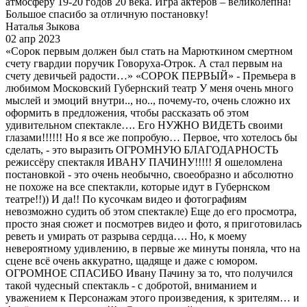
атмосферу 19-20 годов 20 века. Игра актеров – великолепна!
Большое спасибо за отличную постановку!
Наталья Зыкова
02 апр 2023
«Сорок первым должен был стать на Марюткином смертном
счету гвардии поручик Говоруха-Отрок. А стал первым на
счету девичьей радости…» «СОРОК ПЕРВЫЙ» - Премьера в
любимом Московский Губернский театр У меня очень много
мыслей и эмоций внутри.., но.., почему-то, очень сложно их
оформить в предложения, чтобы рассказать об этом
удивительном спектакле…. Его НУЖНО ВИДЕТЬ своими
глазами!!!!!! Но я все же попробую… Первое, что хотелось бы
сделать, - это выразить ОГРОМНУЮ БЛАГОДАРНОСТЬ
режиссёру спектакля ИВАНУ ПАЧИНУ!!!!! Я ошеломлена
постановкой - это очень необычно, своеобразно и абсолютно
не похоже на все спектакли, которые идут в Губернском
театре!!)) И да!! По кусочкам видео и фотографиям
невозможно судить об этом спектакле) Еще до его просмотра,
просто зная сюжет и посмотрев видео и фото, я приготовилась
реветь и умирать от разрыва сердца…. Но, к моему
невероятному удивлению, в первые же минуты поняла, что на
сцене всё очень аккуратно, щадяще и даже с юмором.
ОГРОМНОЕ СПАСИБО Ивану Пачину за то, что получился
такой чудесный спектакль - с добротой, вниманием и
уважением к Персонажам этого произведения, к зрителям… и