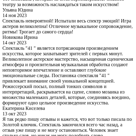
театру за возможность наслаждаться таким искусством!
Ульяна Юдина
14 ноя 2023
Спектакль невероятной! Испытали весь спектр эмоций! Игра
актеров великолепна! Отличное музыкальное сопровождение,
ритмы! Трогает до самого сердца!
Новикова Ирина
14 окт 2023
Спектакль "41 " является потрясающим произведением
искусства, которое захватывает зрителей с первых минут.
Великолепное актерское мастерство, насыщенная сценическая
атмосфера и пронзительная музыкальная обработка создают
неповторимое впечатление и оставляют глубокие
эмоциональные следы. Постановка спектакля "41 "
привлекает внимание своей уникальной концепцией.
Режиссерский посыл, полный тонких символов и
интерпретаций, раскрывается на сцене, словно мозаика из
множества маленьких деталей, которые, соединяясь воедино,
формируют одно цельное произведение искусства.
Екатерина Киселева
13 окт 2023
Я так редко пишу отзывы и кажется, что вот только писала по
Золотой ключик. Спектакль закончился всего час назад, а
отзыв уже пишу и не могу остановиться. Человек знает
столько слов, но никак не могу подобрать слово...