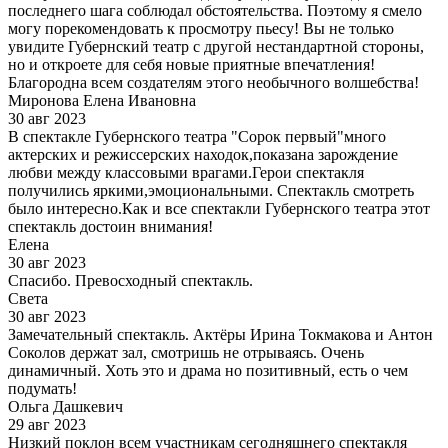
последнего шага соблюдал обстоятельства. Поэтому я смело
могу порекомендовать к просмотру пьесу! Вы не только
увидите Губернский театр с другой нестандартной стороны,
но и откроете для себя новые приятные впечатления!
Благородна всем создателям этого необычного волшебства!
Миронова Елена Ивановна
30 авг 2023
В спектакле Губернского театра "Сорок первый"много
актерских и режиссерских находок,показана зарождение
любви между классовыми врагами.Герои спектакля
получились яркими,эмоциональными. Спектакль смотреть
было интересно.Как и все спектакли Губернского театра этот
спектакль достоин внимания!
Елена
30 авг 2023
Спасибо. Превосходный спектакль.
Света
30 авг 2023
Замечательный спектакль. Актёры Ирина Токмакова и Антон
Соколов держат зал, смотришь не отрываясь. Очень
динамичный. Хоть это и драма но позитивный, есть о чем
подумать!
Ольга Дашкевич
29 авг 2023
Низкий поклон всем участникам сегодняшнего спектакля