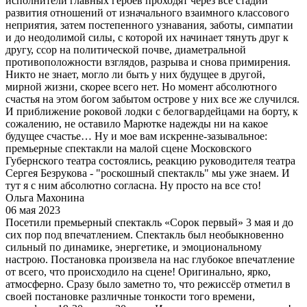
исполнители главных героев проходят через все стадии
развития отношений от изначального взаимного классового
неприятия, затем постепенного узнавания, заботы, симпатии
и до неодолимой силы, с которой их начинает тянуть друг к
другу, ссор на политической почве, диаметральной
противоположности взглядов, разрыва и снова примирения.
Никто не знает, могло ли быть у них будущее в другой,
мирной жизни, скорее всего нет. Но момент абсолютного
счастья на этом богом забытом острове у них все же случился.
И приближение роковой лодки с белогвардейцами на борту, к
сожалению, не оставило Марютке надежды ни на какое
будущее счастье… Ну и мое вам искренне-зазывальное:
премьерные спектакли на малой сцене Московского
Губернского театра состоялись, реакцию руководителя театра
Сергея Безрукова - "роскошный спектакль" мы уже знаем. И
тут я с ним абсолютно согласна. Ну просто на все сто!
Ольга Махонина
06 мая 2023
Посетили премьерный спектакль «Сорок первый» 3 мая и до
сих пор под впечатлением. Спектакль был необыкновенно
сильный по динамике, энергетике, и эмоциональному
настрою. Постановка произвела на нас глубокое впечатление
от всего, что происходило на сцене! Оригинально, ярко,
атмосферно. Сразу было заметно то, что режиссёр отметил в
своей постановке различные тонкости того времени,