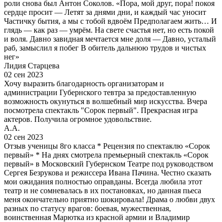
роли снова был Антон Соколов. «Пора, мой друг, пора! покоя
сердце просит — Летят за днями дни, и каждый час уносит
Частичку бытия, а мы с тобой вдвоём Предполагаем жить… И
глядь — как раз — умрём. На свете счастья нет, но есть покой
и воля. Давно завидная мечтается мне доля — Давно, усталый
раб, замыслил я побег В обитель дальнюю трудов и чистых
нег»
Лидия Старцева
02 сен 2023
Хочу выразить благодарность организаторам и
администрации Губернского тевтра за предоставленную
возможность окунуться в волшебный мир искусства. Вчера
посмотрела спектакль "Сорок первый". Прекрасная игра
актеров. Получила огромное удовольствие.
А.А.
02 сен 2023
Отзыв ученицы 8го класса * Рецензия по спектаклю «Сорок
первый» * На днях смотрела премьерный спектакль «Сорок
первый» в Московский Губернском Театре под руководством
Сергея Безрукова и режиссера Ивана Пачина. Честно сказать
мои ожидания полностью оправданы. Всегда любила этот
театр и не сомневалась в их постановках, но данная пьеса
меня окончательно приятно шокировала! Драма о любви двух
разных по статусу врагов: боевая, мужественная,
воинственная Марютка из красной армии и Владимир