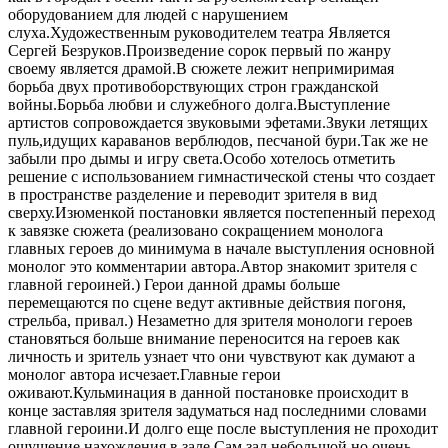
оборудованием для людей с нарушением
слуха.Художественным руководителем театра Является
Сергей Безруков.Произведение сорок первый по жанру
своему является драмой.В сюжете лежит непримиримая
борьба двух противоборствующих строн гражданской
войны.Борьба любви и служебного долга.Выступление
артистов сопровождается звуковыми эфетами.Звуки летящих
пуль,идущих караванов верблюдов, песчаной бури.Так же не
забыли про дымы и игру света.Особо хотелось отметить
решение с использованием гимнастической стены что создает
в пространстве разделение и переводит зрителя в вид
сверху.Изюменкой постановки является постепенный переход
к завязке сюжета (реализовано сокращением монолога
главных героев до минимума в начале выступления основной
монолог это комментарии автора.Автор знакомит зрителя с
главной героиней.) Герои данной драмы больше
перемещаются по сцене ведут активные действия погоня,
стрельба, привал.) Незаметно для зрителя монологи героев
становяться больше внимание переносится на героев как
личность и зритель узнает что они чувствуют как думают а
монолог автора исчезает.Главные герои
оживают.Кульминация в данной постановке происходит в
конце заставляя зрителя задуматься над последними словами
главной героини.И долго еще после выступления не проходит
ощущение нахождения в зале.Сам зал небольшой но очень