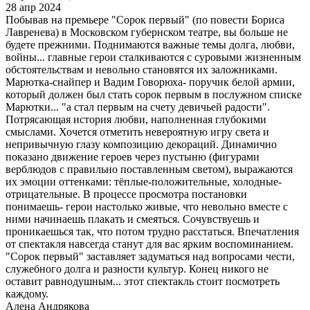
28 апр 2024
Побывав на премьере "Сорок первый" (по повести Бориса
Лавренева) в Московском губернском театре, вы больше не
будете прежними. Поднимаются важные темы долга, любви,
войны... главные герои сталкиваются с суровыми жизненным
обстоятельствам и невольно становятся их заложниками.
Марютка-снайпер и Вадим Говорюха- поручик белой армии,
который должен был стать сорок первым в послужном списке
Марютки... "а стал первым на счету девичьей радости".
Потрясающая история любви, наполненная глубокими
смыслами. Хочется отметить невероятную игру света и
непривычную глазу композицию декораций. Динамично
показано движение героев через пустыню (фигурами
верблюдов с правильно поставленным светом), выражаются
их эмоции оттенками: тёплые-положительные, холодные-
отрицательные. В процессе просмотра постановки
понимаешь- герои настолько живые, что невольно вместе с
ними начинаешь плакать и смеяться. Сочувствуешь и
проникаешься так, что потом трудно расстаться. Впечатления
от спектакля навсегда станут для вас ярким воспоминанием.
"Сорок первый" заставляет задуматься над вопросами чести,
служебного долга и разности культур. Конец никого не
оставит равнодушным... этот спектакль стоит посмотреть
каждому.
Алена Андрякова