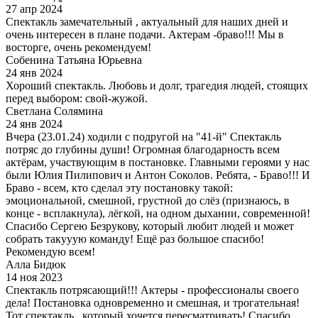
27 апр 2024
Спектакль замечательный , актуальный для наших дней и
очень интересен в плане подачи. Актерам -браво!!! Мы в
восторге, очень рекомендуем!
Собенина Татьяна Юрьевна
24 янв 2024
Хороший спектакль. Любовь и долг, трагедия людей, стоящих
перед выбором: свой-жужой.
Светлана Солямина
24 янв 2024
Вчера (23.01.24) ходили с подругой на "41-й" Спектакль
потряс до глубины души! Огромная благодарность всем
актёрам, участвующим в постановке. Главными героями у нас
были Юлия Пилипович и Антон Соколов. Ребята, - Браво!!! И
Браво - всем, кто сделал эту постановку такой:
эмоциональной, смешной, грустной до слёз (признаюсь, в
конце - всплакнула), лёгкой, на одном дыхании, современной!
Спасибо Сергею Безрукову, который любит людей и может
собрать такууую команду! Ещё раз большое спасибо!
Рекомендую всем!
Алла Бидюк
14 ноя 2023
Спектакль потрясающий!!! Актеры - профессионалы своего
дела! Постановка одновременно и смешная, и трогательная!
Тот спектакль , который хочется пересматривать! Спасибо