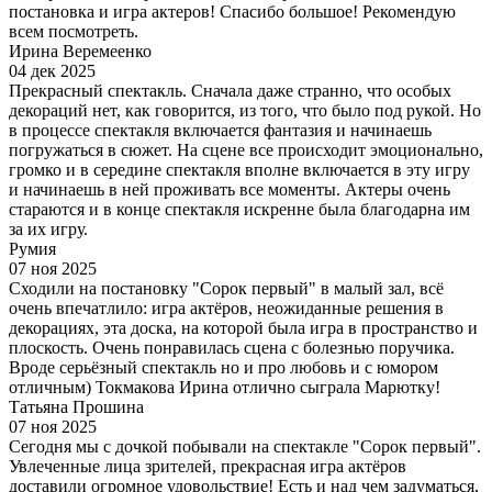
постановка и игра актеров! Спасибо большое! Рекомендую
всем посмотреть.
Ирина Веремеенко
04 дек 2025
Прекрасный спектакль. Сначала даже странно, что особых
декораций нет, как говорится, из того, что было под рукой. Но
в процессе спектакля включается фантазия и начинаешь
погружаться в сюжет. На сцене все происходит эмоционально,
громко и в середине спектакля вполне включается в эту игру
и начинаешь в ней проживать все моменты. Актеры очень
стараются и в конце спектакля искренне была благодарна им
за их игру.
Румия
07 ноя 2025
Сходили на постановку "Сорок первый" в малый зал, всё
очень впечатлило: игра актёров, неожиданные решения в
декорациях, эта доска, на которой была игра в пространство и
плоскость. Очень понравилась сцена с болезнью поручика.
Вроде серьёзный спектакль но и про любовь и с юмором
отличным) Токмакова Ирина отлично сыграла Марютку!
Татьяна Прошина
07 ноя 2025
Сегодня мы с дочкой побывали на спектакле "Сорок первый".
Увлеченные лица зрителей, прекрасная игра актёров
доставили огромное удовольствие! Есть и над чем задуматься,