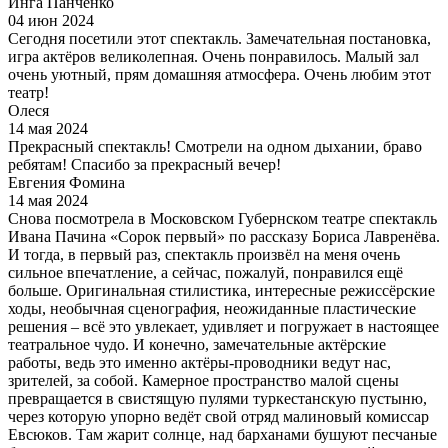
Инга Панченко
04 июн 2024
Сегодня посетили этот спектакль. Замечательная постановка,
игра актёров великолепная. Очень понравилось. Малый зал
очень уютный, прям домашняя атмосфера. Очень любим этот
театр!
Олеся
14 мая 2024
Прекрасный спектакль! Смотрели на одном дыхании, браво
ребятам! Спасибо за прекрасный вечер!
Евгения Фомина
14 мая 2024
Снова посмотрела в Московском Губернском театре спектакль
Ивана Пачина «Сорок первый» по рассказу Бориса Лавренёва.
И тогда, в первый раз, спектакль произвёл на меня очень
сильное впечатление, а сейчас, пожалуй, понравился ещё
больше. Оригинальная стилистика, интересные режиссёрские
ходы, необычная сценография, неожиданные пластические
решения – всё это увлекает, удивляет и погружает в настоящее
театральное чудо. И конечно, замечательные актёрские
работы, ведь это именно актёры-проводники ведут нас,
зрителей, за собой. Камерное пространство малой сцены
превращается в свистящую пулями туркестанскую пустыню,
через которую упорно ведёт свой отряд малиновый комиссар
Евсюков. Там жарит солнце, над барханами бушуют песчаные