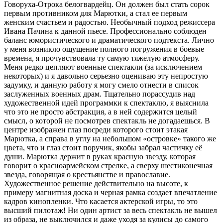
Говоруха-Отрока белогвардейц. Он должен был стать сорок
первым противником для Марютки, а стал ее первым
женским счастьем и радостью. Необычный подход режиссера
Ивана Пачина к данной пьесе. Профессионально соблюден
баланс юмористического и драматического подтекста. Лично
у меня возникло ощущение полного погружения в боевые
времена, я прочувствовала ту самую тяжелую атмосферу.
Меня редко цепляют военные спектакли (за исключением
некоторых) и я давольно серьезно оцениваю эту непростую
задумку, и данную работу я могу смело отнести в список
заслуженных военных драм. Тщательно порассудив над
художественной идей программки к спектаклю, я выяснила
что это не просто абстракция, а в ней содержится целый
смысл, о которой не посмотрев спектакль не догадаешься. В
центре изображен глаз посреди которого стоит этакая
Марютка, а справа в углу на небольшом «островке» такого же
цвета, что и глаз стоит поручик, якобы забрал частичку её
души. Марютка держит в руках красную звезду, которая
говорит о красноармейском стрелке, а сверху шестиконечная
звезда, говорящая о крестьянстве и православие.
Художественное решение действительно на высоте, к
примеру магнитная доска и черная рамка создает впечатление
кадров кинопленки. Что касается актерской игры, то это
высший пилотаж! Ни один артист за весь спектакль не вышел
из образа, не выключился и даже уходя за кулисы до самого