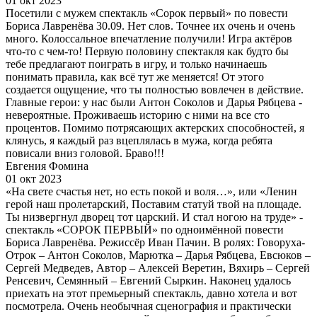
01 окт 2023
Посетили с мужем спектакль «Сорок первый» по повести
Бориса Лавренёва 30.09. Нет слов. Точнее их очень и очень
много. Колоссальное впечатление получили! Игра актёров
что-то с чем-то! Первую половину спектакля как будто бы
тебе предлагают поиграть в игру, и только начинаешь
понимать правила, как всё тут же меняется! От этого
создается ощущение, что ты полностью вовлечен в действие.
Главные герои: у нас были Антон Соколов и Дарья Рябцева -
невероятные. Проживаешь историю с ними на все сто
процентов. Помимо потрясающих актерских способностей, я
клянусь, я каждый раз вцеплялась в мужа, когда ребята
повисали вниз головой. Браво!!!
Евгения Фомина
01 окт 2023
«На свете счастья нет, но есть покой и воля…», или «Ленин
герой наш пролетарский, Поставим статуй твой на площаде.
Ты низвергнул дворец тот царский. И стал ногою на труде» -
спектакль «СОРОК ПЕРВЫЙ» по одноимённой повести
Бориса Лавренёва. Режиссёр Иван Пачин. В ролях: Говоруха-
Отрок – Антон Соколов, Марютка – Дарья Рябцева, Евсюков –
Сергей Медведев, Автор – Алексей Веретин, Вяхирь – Сергей
Ренсевич, Семянный – Евгений Сыркин. Наконец удалось
приехать на этот премьерный спектакль, давно хотела и вот
посмотрела. Очень необычная сценография и практически