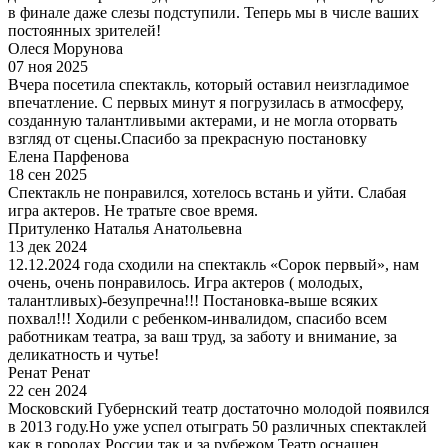
в финале даже слезы подступили. Теперь мы в числе ваших
постоянных зрителей!
Олеся Морунова
07 ноя 2025
Вчера посетила спектакль, который оставил неизгладимое
впечатление. С первых минут я погрузилась в атмосферу,
созданную талантливыми актерами, и не могла оторвать
взгляд от сцены.Спасибо за прекрасную постановку
Елена Парфенова
18 сен 2025
Спектакль не понравился, хотелось встань и уйти. Слабая
игра актеров. Не тратьте свое время.
Притуленко Наталья Анатольевна
13 дек 2024
12.12.2024 года сходили на спектакль «Сорок первый», нам
очень, очень понравилось. Игра актеров ( молодых,
талантливых)-безупречна!!! Постановка-выше всяких
похвал!!! Ходили с ребенком-инвалидом, спасибо всем
работникам театра, за ваш труд, за заботу и внимание, за
деликатность и чутье!
Ренат Ренат
22 сен 2024
Московский Губернский театр достаточно молодой появился
в 2013 году.Но уже успел отыграть 50 различных спектаклей
как в городах России так и за рубежом.Театр оснащен