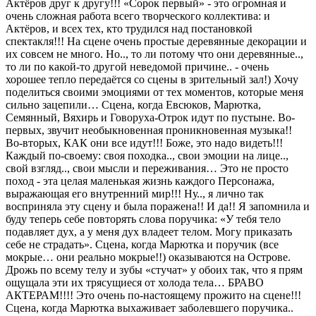
Актёров друг к другу!!! «Сорок первый» - это огромная и
очень сложная работа всего творческого коллектива: и
Актёров, и всех тех, кто трудился над постановкой
спектакля!!! На сцене очень простые деревянные декорации и
их совсем не много. Но.., то ли потому что они деревянные..,
то ли по какой-то другой неведомой причине.. - очень
хорошее тепло передаётся со сцены в зрительный зал!) Хочу
поделиться своими эмоциями от тех моментов, которые меня
сильно зацепили… Сцена, когда Евсюков, Марютка,
Семянный, Вяхирь и Говоруха-Отрок идут по пустыне. Во-
первых, звучит необыкновенная проникновенная музыка!!
Во-вторых, КАК они все идут!!! Боже, это надо видеть!!!
Каждый по-своему: своя походка.., свои эмоции на лице..,
свой взгляд.., свои мысли и переживания… Это не просто
поход - эта целая маленькая жизнь каждого Персонажа,
выражающая его внутренний мир!!! Ну.., я лично так
восприняла эту сцену и была поражена!! И да!! Я запомнила и
буду теперь себе повторять слова поручика: «У тебя тело
подавляет дух, а у меня дух владеет телом. Могу приказать
себе не страдать». Сцена, когда Марютка и поручик (все
мокрые… они реально мокрые!!) оказываются на Острове.
Дрожь по всему телу и зубы «стучат» у обоих так, что я прям
ощущала эти их трясущиеся от холода тела… БРАВО
АКТЕРАМ!!!! Это очень по-настоящему прожито на сцене!!!
Сцена, когда Марютка выхаживает заболевшего поручика..