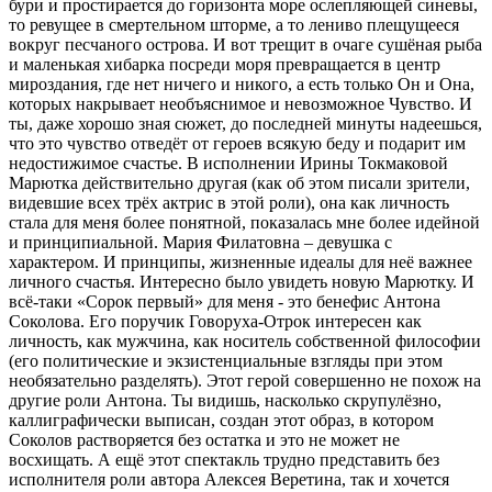
бури и простирается до горизонта море ослепляющей синевы,
то ревущее в смертельном шторме, а то лениво плещущееся
вокруг песчаного острова. И вот трещит в очаге сушёная рыба
и маленькая хибарка посреди моря превращается в центр
мироздания, где нет ничего и никого, а есть только Он и Она,
которых накрывает необъяснимое и невозможное Чувство. И
ты, даже хорошо зная сюжет, до последней минуты надеешься,
что это чувство отведёт от героев всякую беду и подарит им
недостижимое счастье. В исполнении Ирины Токмаковой
Марютка действительно другая (как об этом писали зрители,
видевшие всех трёх актрис в этой роли), она как личность
стала для меня более понятной, пока­залась мне более идейной
и принципиальной. Мария Филатовна – девушка с
характером. И принципы, жизненные идеалы для неё важнее
личного счастья. Интересно было увидеть новую Марютку. И
всё-таки «Сорок первый» для меня - это бенефис Антона
Соколова. Его поручик Говоруха-Отрок интересен как
личность, как мужчина, как носитель собственной философии
(его политические и экзистенциальные взгляды при этом
необязательно разделять). Этот герой совершенно не похож на
другие роли Антона. Ты видишь, насколько скрупулёзно,
каллиграфически выписан, создан этот образ, в котором
Соколов растворяется без остатка и это не может не
восхищать. А ещё этот спектакль трудно представить без
исполнителя роли автора Алексея Веретина, так и хочется