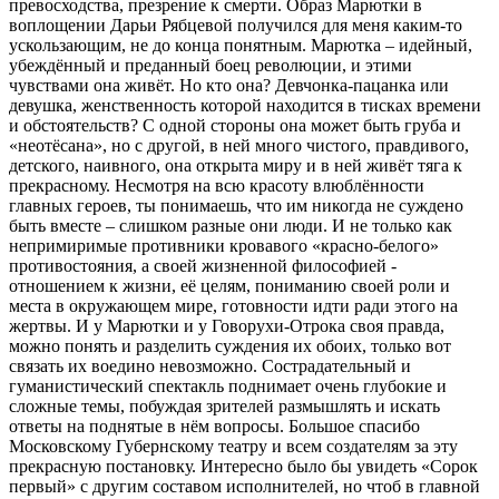
превосходства, презрение к смерти. Образ Марютки в
воплощении Дарьи Рябцевой получился для меня каким-то
ускользающим, не до конца понятным. Марютка – идейный,
убеждённый и преданный боец революции, и этими
чувствами она живёт. Но кто она? Девчонка-пацанка или
девушка, женственность которой находится в тисках времени
и обстоятельств? С одной стороны она может быть груба и
«неотёсана», но с другой, в ней много чистого, правдивого,
детского, наивного, она открыта миру и в ней живёт тяга к
прекрасному. Несмотря на всю красоту влюблённости
главных героев, ты понимаешь, что им никогда не суждено
быть вместе – слишком разные они люди. И не только как
непримиримые противники кровавого «красно-белого»
противостояния, а своей жизненной философией -
отношением к жизни, её целям, пониманию своей роли и
места в окружающем мире, готовности идти ради этого на
жертвы. И у Марютки и у Говорухи-Отрока своя правда,
можно понять и разделить суждения их обоих, только вот
связать их воедино невозможно. Сострадательный и
гуманистический спектакль поднимает очень глубокие и
сложные темы, побуждая зрителей размышлять и искать
ответы на поднятые в нём вопросы. Большое спасибо
Московскому Губернскому театру и всем создателям за эту
прекрасную постановку. Интересно было бы увидеть «Сорок
первый» с другим составом исполнителей, но чтоб в главной