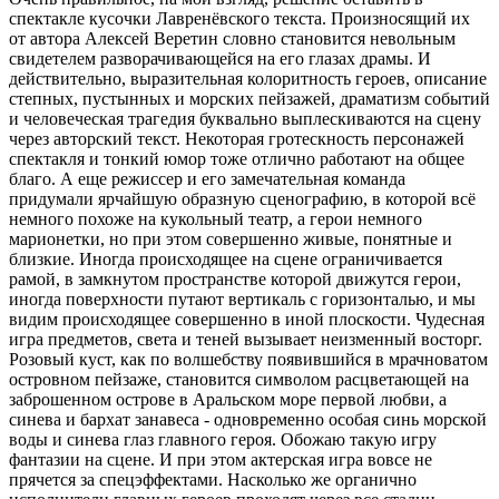
спектакле кусочки Лавренёвского текста. Произносящий их
от автора Алексей Веретин словно становится невольным
свидетелем разворачивающейся на его глазах драмы. И
действительно, выразительная колоритность героев, описание
степных, пустынных и морских пейзажей, драматизм событий
и человеческая трагедия буквально выплескиваются на сцену
через авторский текст. Некоторая гротескность персонажей
спектакля и тонкий юмор тоже отлично работают на общее
благо. А еще режиссер и его замечательная команда
придумали ярчайшую образную сценографию, в которой всё
немного похоже на кукольный театр, а герои немного
марионетки, но при этом совершенно живые, понятные и
близкие. Иногда происходящее на сцене ограничивается
рамой, в замкнутом пространстве которой движутся герои,
иногда поверхности путают вертикаль с горизонталью, и мы
видим происходящее совершенно в иной плоскости. Чудесная
игра предметов, света и теней вызывает неизменный восторг.
Розовый куст, как по волшебству появившийся в мрачноватом
островном пейзаже, становится символом расцветающей на
заброшенном острове в Аральском море первой любви, а
синева и бархат занавеса - одновременно особая синь морской
воды и синева глаз главного героя. Обожаю такую игру
фантазии на сцене. И при этом актерская игра вовсе не
прячется за спецэффектами. Насколько же органично