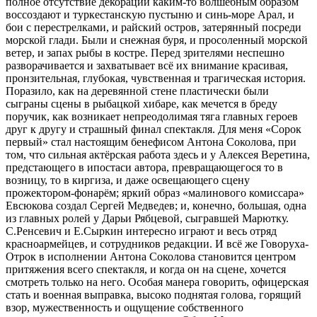
полное отсутствие декораций каким-то волшебным образом
воссоздают и туркестанскую пустыню и синь-море Арал, и
бои с перестрелками, и райский остров, затерянный посреди
морской глади. Были и снежная буря, и просоленный морской
ветер, и запах рыбы в костре. Перед зрителями неспешно
разворачивается и захватывает всё их внимание красивая,
пронзительная, глубокая, чувственная и трагическая история.
Поразило, как на деревянной стене пластически были
сыграны сцены в рыбацкой хибаре, как мечется в бреду
поручик, как возникает непреодолимая тяга главных героев
друг к другу и страшный финал спектакля. Для меня «Сорок
первый» стал настоящим бенефисом Антона Соколова, при
том, что сильная актёрская работа здесь и у Алексея Веретина,
предстающего в ипостаси автора, превращающегося то в
возницу, то в киргиза, и даже освещающего сцену
прожектором-фонарём; яркий образ «малинового комиссара»
Евсюкова создал Сергей Медведев; и, конечно, большая, одна
из главных ролей у Дарьи Рябцевой, сыгравшей Марютку.
С.Ренсевич и Е.Сыркин интересно играют и весь отряд
красноармейцев, и сотрудников редакции. И всё же Говоруха-
Отрок в исполнении Антона Соколова становится центром
притяжения всего спектакля, и когда он на сцене, хочется
смотреть только на него. Особая манера говорить, офицерская
стать и военная выправка, высоко поднятая голова, горящий
взор, мужественность и ощущение собственного