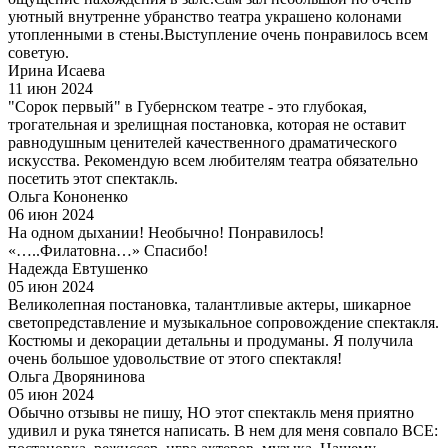
уютный внутренне убранство театра украшено колонами
утопленными в стены.Выступление очень понравилось всем
советую.
Ирина Исаева
11 июн 2024
"Сорок первый" в Губернском театре - это глубокая,
трогательная и зрелищная постановка, которая не оставит
равнодушным ценителей качественного драматического
искусства. Рекомендую всем любителям театра обязательно
посетить этот спектакль.
Ольга Кононенко
06 июн 2024
На одном дыхании! Необычно! Понравилось!
«…..Филатовна…» Спасибо!
Надежда Евтушенко
05 июн 2024
Великолепная постановка, талантливые актеры, шикарное
светопредставление и музыкальное сопровождение спектакля.
Костюмы и декорации детальны и продуманы. Я получила
очень большое удовольствие от этого спектакля!
Ольга Дворянинова
05 июн 2024
Обычно отзывы не пишу, НО этот спектакль меня приятно
удивил и рука тянется написать. В нем для меня совпало ВСЕ: