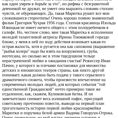
как один умрем в борьбе за это", но рифмы с безграмотной
девчонкой не дружат, не умеет она выразить словами стихию
чувств, ее обуревающих. Да, такая Марютка рушит все мои
сложившиеся стереотипы! Очень хорошо помню знаменитый
фильм Григория Чухрая 1956 года. Статная красавица Изольда
Извицкая не имеет ничего общего с этим полоуребенком в
галифе. Но, честное слово, мне такая Марютка в исполнении
молодой талантливой актрисы Ирины Токмаковой гораздо
ближе, у меня к ней по ходу действия возникает какая-то
острая жалость, хотя и ругается она как сапожник (выражение
"рыбья холера" надо бы взять на вооружение), груба,
неотесана, но сколько же в этом тщедушном тельце
нерастраченной любви и ожидания счастья! Режиссер Иван
Пачин, у которого за плечами постановки для множества
детских и юношеских театров страны, как никто другой
понимает, какая должна быть подача у такого серьезного
драматичного сюжета, чтобы произвести впечатление на
современных молодых людей, для которых события "той
единственной Гражданской" нечто примерно такое же
отдаленное, как, скажем, Куликовская битва. И он
замечательно снимает весь излишний пафос, присущий
советскому прочтению повести, выводя на первый план
трогательность истории первой любви красноармейки
Марютки и поручика белой армии Вадима Говорухи-Отрока.
Очень правильное, на мой взгляд, решение оставить в