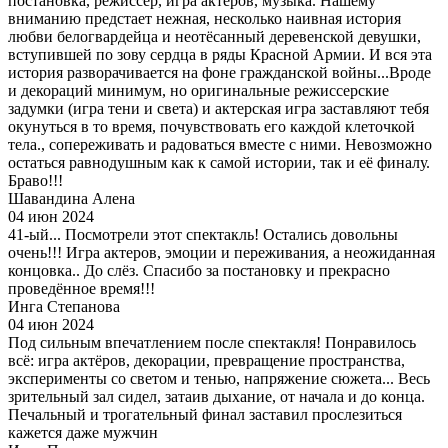
постановка, режиссер, игра актеров, музыка. Нашему
вниманию предстает нежная, несколько наивная история
любви белогвардейца и неотёсанный деревенской девушки,
вступившей по зову сердца в ряды Красной Армии. И вся эта
история разворачивается на фоне гражданской войны...Вроде
и декораций минимум, но оригинальные режиссерские
задумки (игра тени и света) и актерская игра заставляют тебя
окунуться в то время, почувствовать его каждой клеточкой
тела., сопереживать и радоваться вместе с ними. Невозможно
остаться равнодушным как к самой истории, так и её финалу.
Браво!!!
Шавандина Алена
04 июн 2024
41-ый... Посмотрели этот спектакль! Остались довольны
очень!!! Игра актеров, эмоции и переживания, а неожиданная
концовка.. До слёз. Спасибо за постановку и прекрасно
проведённое время!!!
Инга Степанова
04 июн 2024
Под сильным впечатлением после спектакля! Понравилось
всё: игра актёров, декорации, превращение пространства,
эксперименты со светом и тенью, напряжение сюжета... Весь
зрительный зал сидел, затаив дыхание, от начала и до конца.
Печальный и трогательный финал заставил прослезиться
кажется даже мужчин