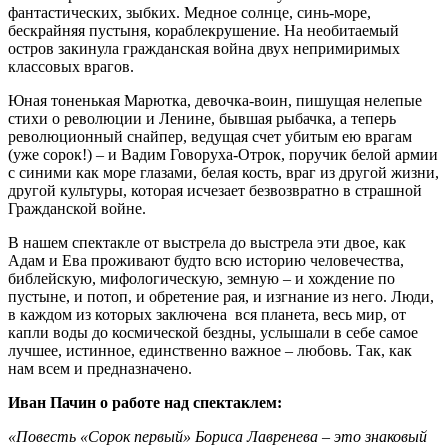
фантастических, зыбких. Медное солнце, синь-море,
бескрайняя пустыня, кораблекрушение. На необитаемый
остров закинула гражданская война двух непримиримых
классовых врагов.
Юная тоненькая Марютка, девочка-воин, пишущая нелепые
стихи о революции и Ленине, бывшая рыбачка, а теперь
революционный снайпер, ведущая счет убитым ею врагам
(уже сорок!) – и Вадим Говоруха-Отрок, поручик белой армии
с синими как море глазами, белая кость, враг из другой жизни,
другой культуры, которая исчезает безвозвратно в страшной
Гражданской войне.
В нашем спектакле от выстрела до выстрела эти двое, как
Адам и Ева проживают будто всю историю человечества,
библейскую, мифологическую, земную – и хождение по
пустыне, и потоп, и обретение рая, и изгнание из него. Люди,
в каждом из которых заключена вся планета, весь мир, от
капли воды до космической бездны, услышали в себе самое
лучшее, истинное, единственно важное – любовь. Так, как
нам всем и предназначено.
Иван Пачин о работе над спектаклем:
«Повесть «Сорок первый» Бориса Лавренева – это знаковый