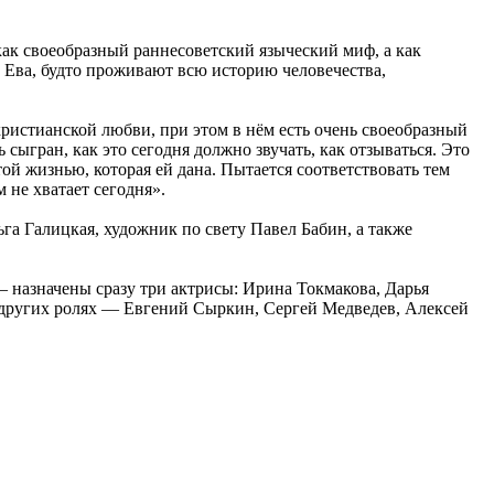
ак своеобразный раннесоветский языческий миф, а как
и Ева, будто проживают всю историю человечества,
христианской любви, при этом в нём есть очень своеобразный
 сыгран, как это сегодня должно звучать, как отзываться. Это
той жизнью, которая ей дана. Пытается соответствовать тем
 не хватает сегодня».
а Галицкая, художник по свету Павел Бабин, а также
 назначены сразу три актрисы: Ирина Токмакова, Дарья
 других ролях — Евгений Сыркин, Сергей Медведев, Алексей