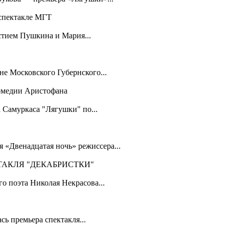
 спектакле МГТ
стием Пушкина и Мария...
е Московского Губернского...
комедии Аристофана
 Самуркаса "Лягушки" по...
я «Двенадцатая ночь» режиссера...
ТАКЛЯ "ДЕКАБРИСТКИ"
о поэта Николая Некрасова...
сь премьера спектакля...