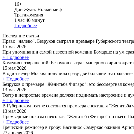
16+
Дон Жуан. Новый миф
Трагикомедия
1 час 40 минут
Подробнее
Последние статьи
Право "налево". Безруков сыграл в премьере Губернского теат
15 мая 2026
При упоминании самой известной комедии Бомарше на ум сраз
+ Подробнее
Комедия возвращений: Безруков сыграл манерного аристократ
15 мая 2026
В один вечер Москва получила сразу две большие театральные
+ Подробнее
Безруков о премьере "Женитьба Фигаро": это бессмертная коме
13 мая 2026
Театр в непростые времена должен поднимать настроение и дух 
+ Подробнее
В Губернском театре состоится премьера спектакля "Женитьба
13 мая 2026
Премьерные показы спектакля "Женитьба Фигаро" по пьесе Пье
+ Подробнее
Греческий режиссер в гробу: Василиос Самуркас оживил Арист
27 апреля 2026