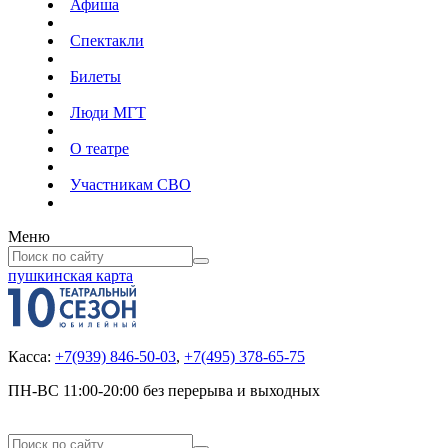
Афиша
Спектакли
Билеты
Люди МГТ
О театре
Участникам СВО
Меню
пушкинская карта
Касса:
+7(939) 846-50-03
,
+7(495) 378-65-75
ПН-ВС 11:00-20:00 без перерыва и выходных