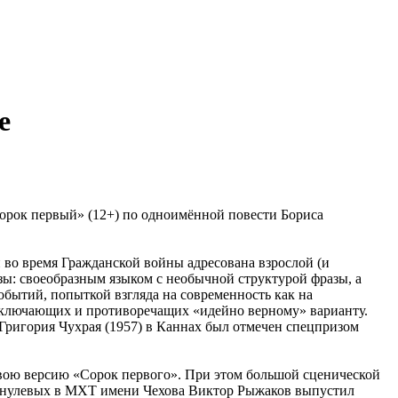
е
«Сорок первый» (12+) по одноимённой повести Бориса
й во время Гражданской войны адресована взрослой (и
зы: своеобразным языком с необычной структурой фразы, а
обытий, попыткой взгляда на современность как на
исключающих и противоречащих «идейно верному» варианту.
Григория Чухрая (1957) в Каннах был отмечен спецпризом
свою версию «Сорок первого». При этом большой сценической
нце нулевых в МХТ имени Чехова Виктор Рыжаков выпустил