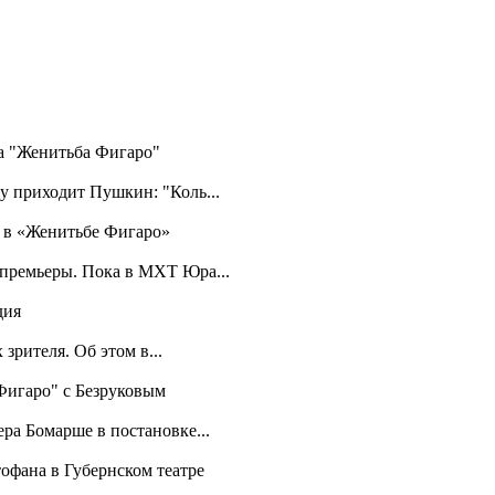
ра "Женитьба Фигаро"
у приходит Пушкин: "Коль...
а в «Женитьбе Фигаро»
 премьеры. Пока в МХТ Юра...
дия
зрителя. Об этом в...
 Фигаро" с Безруковым
ра Бомарше в постановке...
офана в Губернском театре