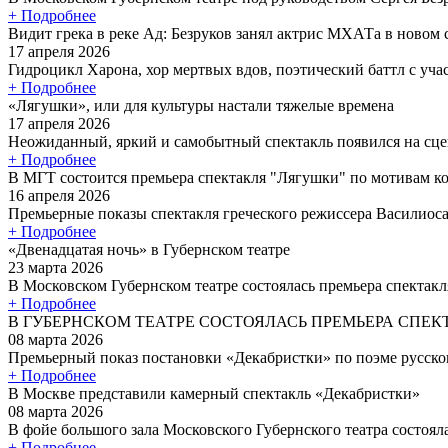
+ Подробнее
Видит грека в реке Ад: Безруков занял актрис МХАТа в новом
17 апреля 2026
Гидроцикл Харона, хор мертвых вдов, поэтический баттл с уча
+ Подробнее
«Лягушки», или для культуры настали тяжелые времена
17 апреля 2026
Неожиданный, яркий и самобытный спектакль появился на сцен
+ Подробнее
В МГТ состоится премьера спектакля "Лягушки" по мотивам 
16 апреля 2026
Премьерные показы спектакля греческого режиссера Василиоса
+ Подробнее
«Двенадцатая ночь» в Губернском театре
23 марта 2026
В Московском Губернском театре состоялась премьера спектакл
+ Подробнее
В ГУБЕРНСКОМ ТЕАТРЕ СОСТОЯЛАСЬ ПРЕМЬЕРА СПЕК
08 марта 2026
Премьерный показ постановки «Декабристки» по поэме русског
+ Подробнее
В Москве представили камерный спектакль «Декабристки»
08 марта 2026
В фойе большого зала Московского Губернского театра состояла
+ Подробнее