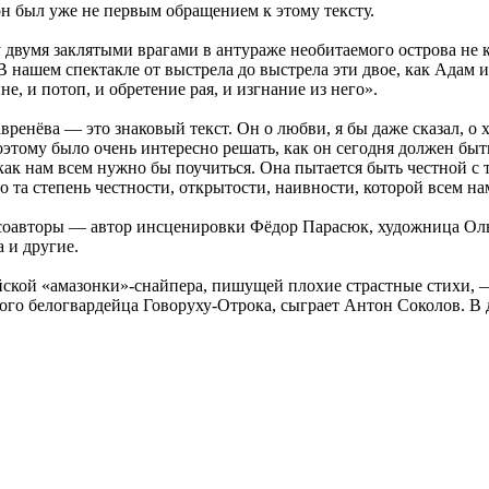
он был уже не первым обращением к этому тексту.
вумя заклятыми врагами в антураже необитаемого острова не к
 нашем спектакле от выстрела до выстрела эти двое, как Адам 
 и потоп, и обретение рая, и изгнание из него».
ренёва — это знаковый текст. Он о любви, я бы даже сказал, о 
оэтому было очень интересно решать, как он сегодня должен быть
как нам всем нужно бы поучиться. Она пытается быть честной с 
 та степень честности, открытости, наивности, которой всем нам
соавторы — автор инсценировки Фёдор Парасюк, художница Ольг
 и другие.
ской «амазонки»-снайпера, пишущей плохие страстные стихи, —
зого белогвардейца Говоруху-Отрока, сыграет Антон Соколов. В