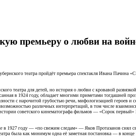
кую премьеру о любви на войн
 Губернского театра пройдёт премьера спектакля Ивана Пачина 
ого театра для детей, но история о любви с кровавой развязко
санная в 1924 году, обладает многими приметами тогдашней про
азности с нарочитой грубостью речи, мифологизацией героев и с
— возможностью различных интерпретаций, в том числе взаимо
я истории советского кинематографа фильмов — «Сорок первый» 
же в 1927 году — «по свежим следам» — Яков Протазанов снял 
 театра была как минимум одна её заметная постановка — в ко