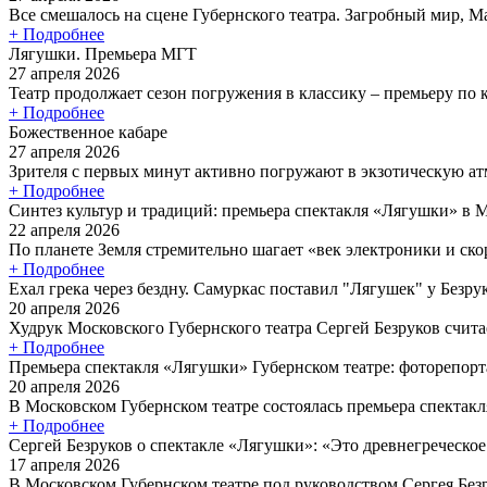
Все смешалось на сцене Губернского театра. Загробный мир, Ма
+ Подробнее
Лягушки. Премьера МГТ
27 апреля 2026
Театр продолжает сезон погружения в классику – премьеру по
+ Подробнее
Божественное кабаре
27 апреля 2026
Зрителя с первых минут активно погружают в экзотическую атм
+ Подробнее
Синтез культур и традиций: премьера спектакля «Лягушки» в 
22 апреля 2026
По планете Земля стремительно шагает «век электроники и скор
+ Подробнее
Ехал грека через бездну. Самуркас поставил "Лягушек" у Безру
20 апреля 2026
Худрук Московского Губернского театра Сергей Безруков считае
+ Подробнее
Премьера спектакля «Лягушки» Губернском театре: фоторепор
20 апреля 2026
В Московском Губернском театре состоялась премьера спектакл
+ Подробнее
Сергей Безруков о спектакле «Лягушки»: «Это древнегреческое
17 апреля 2026
В Московском Губернском театре под руководством Сергея Без