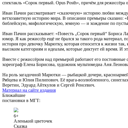
спектакль «Сорок первый. Opus Posth», причём для режиссёра 
Иван Пачин рассматривает «сказочную» историю любви между д
ветхозаветную историю мира. В описании премьеры сказано: «В
библейскую, мифологическую, земную — и хождение по пустыне,
Иван Пачин рассказывает: «Повесть „Сорок первый“ Бориса Лав
юмор. Я как режиссёр ещё не брался за такого рода материал, п
история про девочку Марютку, которая относится к жизни так, 
высоким категориям и идеалам, которые диктует ей время. И это
Вместе с режиссёром над премьерой работают его постоянные 
хореограф Елена Борисова, художник мультимедиа Аня Леонова
На роль загадочной Марютки — рыбацкой дочери, красноармей
Рябцева и Юлия Пилипович. Её врага-возлюбленного, синегла
Веретин, Эдуард Айткулов и Сергей Ренсевич.
Материал на сайте издания
Ближайшие
постановки в МГТ:
6+
Аленький цветочек
Сказка