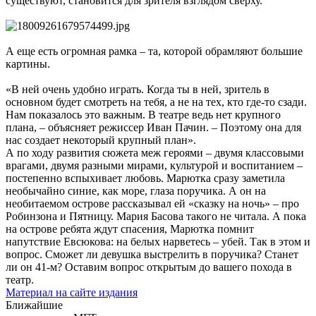
существуют, становится для зрителя взглядом сверху.
А еще есть огромная рамка – та, которой обрамляют большие
картины.
«В ней очень удобно играть. Когда ты в ней, зритель в
основном будет смотреть на тебя, а не на тех, кто где-то сзади.
Нам показалось это важным. В театре ведь нет крупного
плана, – объясняет режиссер Иван Пачин. – Поэтому она для
нас создает некоторый крупный план».
А по ходу развития сюжета меж героями – двумя классовыми
врагами, двумя разными мирами, культурой и воспитанием –
постепенно вспыхивает любовь. Марютка сразу заметила
необычайно синие, как море, глаза поручика. А он на
необитаемом острове рассказывал ей «сказку на ночь» – про
Робинзона и Пятницу. Мария Басова такого не читала. А пока
на острове ребята ждут спасения, Марютка помнит
напутствие Евсюкова: на белых нарветесь – убей. Так в этом и
вопрос. Сможет ли девушка выстрелить в поручика? Станет
ли он 41-м? Оставим вопрос открытым до вашего похода в
театр.
Материал на сайте издания
Ближайшие