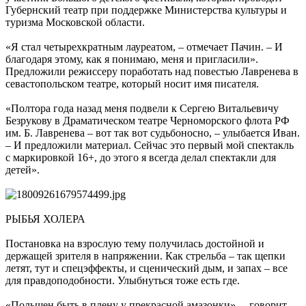
Губернский театр при поддержке Министерства культуры и
туризма Московской области.
«Я стал четырехкратным лауреатом, – отмечает Пачин. – И
благодаря этому, как я понимаю, меня и пригласили».
Предложили режиссеру поработать над повестью Лавренева в
севастопольском театре, который носит имя писателя.
«Полтора года назад меня подвели к Сергею Витальевичу
Безрукову в Драматическом театре Черноморского флота РФ
им. Б. Лавренева – вот так вот судьбоносно, – улыбается Иван.
– И предложили материал. Сейчас это первый мой спектакль
с маркировкой 16+, до этого я всегда делал спектакли для
детей».
РЫБЬЯ ХОЛЕРА
Постановка на взрослую тему получилась достойной и
держащей зрителя в напряжении. Как стрельба – так щепки
летят, тут и спецэффекты, и сценический дым, и запах – все
для правдоподобности. Улыбнуться тоже есть где.
«Польщен быть в плену у прекрасной амазонки», – говорит