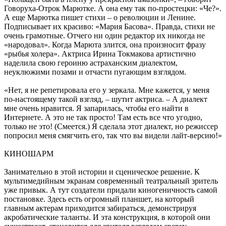
Говоруха-Отрок Марютке. А она ему так по-простецки: «Че?».
А еще Марютка пишет стихи – о революции и Ленине.
Подписывает их красиво: «Мария Басова». Правда, стихи не
очень грамотные. Отчего ни один редактор их никогда не
«народовал». Когда Марюта злится, она произносит фразу
«рыбья холера». Актриса Ирина Токмакова артистично
наделила свою героиню астраханским диалектом,
неуклюжими позами и отчасти пугающим взглядом.
«Нет, я не репетировала его у зеркала. Мне кажется, у меня
по-настоящему такой взгляд, – шутит актриса. – А диалект
мне очень нравится. Я запарилась, чтобы его найти в
Интернете. А это не так просто! Там есть все что угодно,
только не это! (Смеется.) Я сделала этот диалект, но режиссер
попросил меня смягчить его, так что вы видели лайт-версию!»
КИНОШАРМ
Занимательно в этой истории и сценическое решение. К
мультимедийным экранам современный театральный зритель
уже привык. А тут создатели придали киногеничность самой
постановке. Здесь есть огромный планшет, на который
главным актерам приходится забираться, демонстрируя
акробатические таланты. И эта конструкция, в которой они