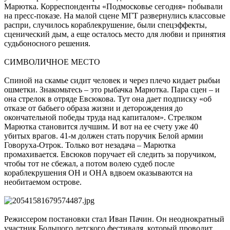
Марютка. Корреспонденты «Подмосковье сегодня» побывали
на пресс-показе. На малой сцене МГТ развернулись классовые
распри, случилось кораблекрушение, были спецэффекты,
сценический дым, а еще осталось место для любви и принятия
судьбоносного решения.
СИМВОЛИЧНОЕ МЕСТО
Спиной на скамье сидит человек и через плечо кидает рыбьи
ошметки. Знакомьтесь – это рыбачка Марютка. Пара сцен – и
она стрелок в отряде Евсюкова. Тут она дает подписку «об
отказе от бабьего образа жизни и деторождения до
окончательной победы труда над капиталом». Стрелком
Марютка становится лучшим. И вот на ее счету уже 40
убитых врагов. 41-м должен стать поручик Белой армии
Говоруха-Отрок. Только вот незадача – Марютка
промахивается. Евсюков поручает ей следить за поручиком,
чтобы тот не сбежал, а потом волею судеб после
кораблекрушения ОН и ОНА вдвоем оказываются на
необитаемом острове.
Режиссером постановки стал Иван Пачин. Он неоднократный
участник Большого детского фестиваля, который проводит