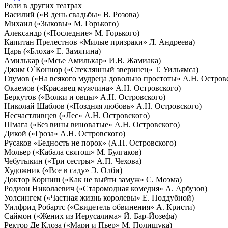
Роли в других театрах
Василий («В день свадьбы» В. Розова)
Михаил («Зыковы» М. Горького)
Александр («Последние» М. Горького)
Капитан Прелестнов «Милые призраки» Л. Андреева)
Царь («Блоха» Е. Замятина)
Амилькар («Мсье Амилькар» И.В. Жамиака)
Джим О`Коннор («Стеклянный зверинец» Т. Уильямса)
Глумов («На всякого мудреца довольно простоты» А.Н. Остров
Окаемов («Красавец мужчина» А.Н. Островского)
Беркутов («Волки и овцы» А.Н. Островского)
Николай Шаблов («Поздняя любовь» А.Н. Островского)
Несчастливцев («Лес» А.Н. Островского)
Шмага («Без вины виноватые» А.Н. Островского)
Дикой («Гроза» А.Н. Островского)
Русаков «Бедность не порок» (А.Н. Островского)
Мольер («Кабала святош» М. Булгаков)
Чебутыкин («Три сестры» А.П. Чехова)
Художник («Все в саду» Э. Олби)
Доктор Корниш («Как не выйти замуж» С. Моэма)
Родион Николаевич («Старомодная комедия» А. Арбузов)
Уолсингем («Частная жизнь королевы» Е. Поддубной)
Уилфрид Робартс («Свидетель обвинения» А. Кристи)
Саймон («Жених из Иерусалима» Й. Бар-Йозефа)
Ректор Де Клоза («Мари и Пьер» М. Полищука)