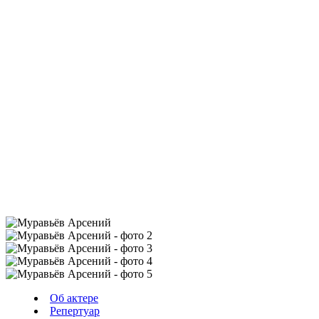
Об актере
Репертуар