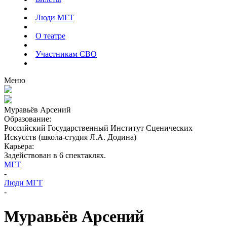
Люди МГТ
О театре
Участникам СВО
Меню
Муравьёв Арсений
Образование:
Российский Государственный Институт Сценических
Искусств (школа-студия Л.А. Додина)
Карьера:
Задействован
в
6
спектаклях
.
МГТ
-
Люди МГТ
-
Муравьёв Арсений