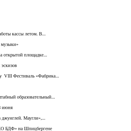
боты кассы летом. В...
я музыки»
а открытой площадке...
 эскизов
у VIII Фестиваль «Фабрика...
табный образовательный...
8 июня
джунглей. Маугли»,...
ЭХО БДФ» на Шпицбергене