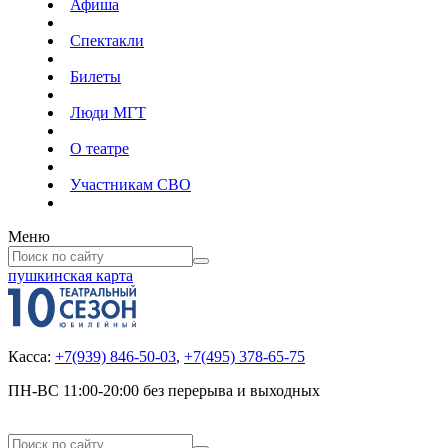
Афиша
Спектакли
Билеты
Люди МГТ
О театре
Участникам СВО
Меню
пушкинская карта
Касса:
+7(939) 846-50-03
,
+7(495) 378-65-75
ПН-ВС 11:00-20:00 без перерыва и выходных