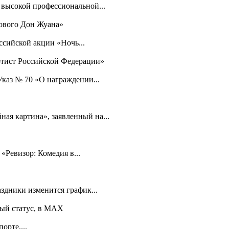
 высокой профессиональной...
нового Дон Жуана»
ссийской акции «Ночь...
ртист Российской Федерации»
каз № 70 «О награждении...
ая картина», заявленный на...
«Ревизор: Комедия в...
здники изменится график...
ый статус, в МАХ
орте,...