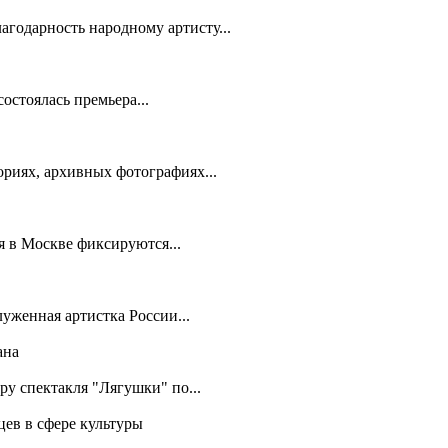
годарность народному артисту...
остоялась премьера...
риях, архивных фотографиях...
 в Москве фиксируются...
луженная артистка России...
ана
ру спектакля "Лягушки" по...
цев в сфере культуры