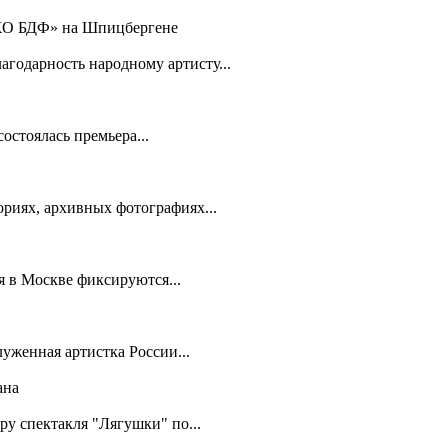
ЭХО БДФ» на Шпицбергене
годарность народному артисту...
остоялась премьера...
риях, архивных фотографиях...
 в Москве фиксируются...
луженная артистка России...
ана
ру спектакля "Лягушки" по...