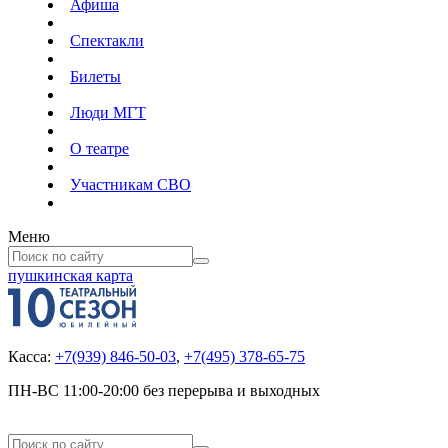
Афиша
Спектакли
Билеты
Люди МГТ
О театре
Участникам СВО
Меню
пушкинская карта
Касса:
+7(939) 846-50-03
,
+7(495) 378-65-75
ПН-ВС 11:00-20:00 без перерыва и выходных