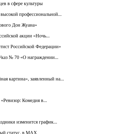
цев в сфере культуры
 высокой профессиональной...
нового Дон Жуана»
ссийской акции «Ночь...
ртист Российской Федерации»
каз № 70 «О награждении...
ая картина», заявленный на...
«Ревизор: Комедия в...
здники изменится график...
ый статус, в МАХ