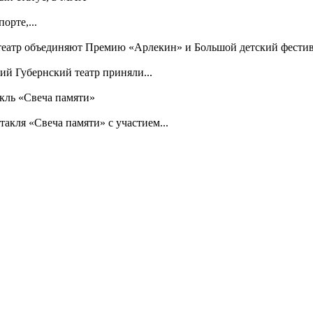
орте,...
 театр объединяют Премию «Арлекин» и Большой детский фести
й Губернский театр приняли...
кль «Свеча памяти»
акля «Свеча памяти» с участием...