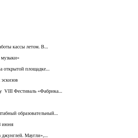
боты кассы летом. В...
я музыки»
а открытой площадке...
 эскизов
у VIII Фестиваль «Фабрика...
табный образовательный...
8 июня
джунглей. Маугли»,...