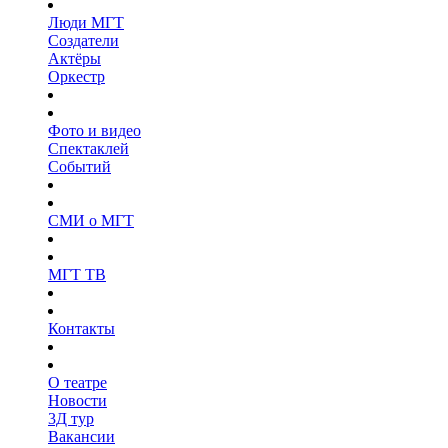
Люди МГТ
Создатели
Актёры
Оркестр
Фото и видео
Спектаклей
Событий
СМИ о МГТ
МГТ ТВ
Контакты
О театре
Новости
3Д тур
Вакансии