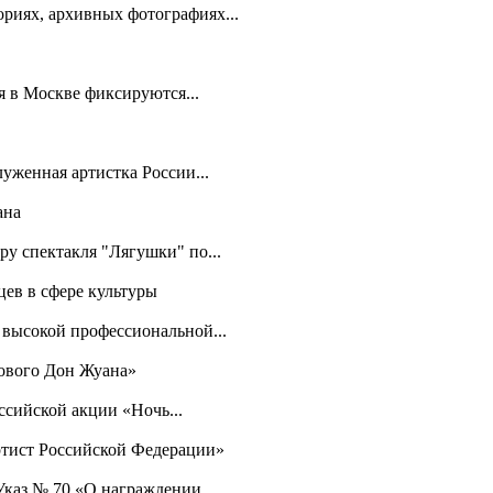
риях, архивных фотографиях...
 в Москве фиксируются...
луженная артистка России...
ана
ру спектакля "Лягушки" по...
цев в сфере культуры
 высокой профессиональной...
нового Дон Жуана»
ссийской акции «Ночь...
ртист Российской Федерации»
каз № 70 «О награждении...