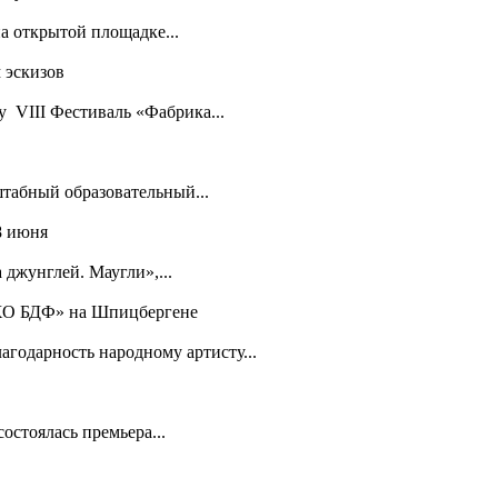
а открытой площадке...
 эскизов
у VIII Фестиваль «Фабрика...
табный образовательный...
8 июня
джунглей. Маугли»,...
ЭХО БДФ» на Шпицбергене
годарность народному артисту...
остоялась премьера...