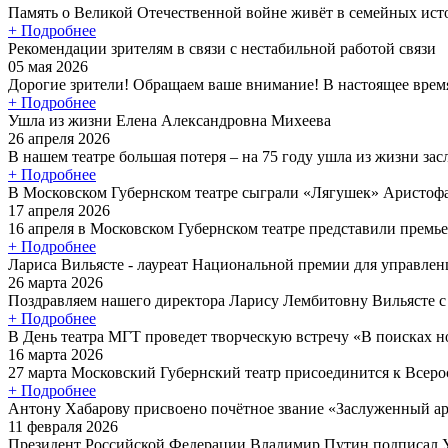
Память о Великой Отечественной войне живёт в семейных исто
+ Подробнее
Рекомендации зрителям в связи с нестабильной работой связи
05 мая 2026
Дорогие зрители! Обращаем ваше внимание! В настоящее время
+ Подробнее
Ушла из жизни Елена Александровна Михеева
26 апреля 2026
В нашем театре большая потеря – на 75 году ушла из жизни зас
+ Подробнее
В Московском Губернском театре сыграли «Лягушек» Аристоф
17 апреля 2026
16 апреля в Московском Губернском театре представили премье
+ Подробнее
Лариса Вильясте - лауреат Национальной премии для управлен
26 марта 2026
Поздравляем нашего директора Ларису Лембитовну Вильясте с
+ Подробнее
В День театра МГТ проведет творческую встречу «В поисках 
16 марта 2026
27 марта Московский Губернский театр присоединится к Всеро
+ Подробнее
Антону Хабарову присвоено почётное звание «Заслуженный а
11 февраля 2026
Президент Российской Федерации Владимир Путин подписал У