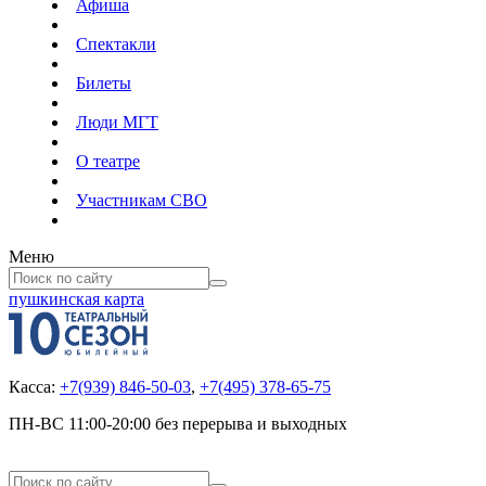
Афиша
Спектакли
Билеты
Люди МГТ
О театре
Участникам СВО
Меню
пушкинская карта
Касса:
+7(939) 846-50-03
,
+7(495) 378-65-75
ПН-ВС 11:00-20:00 без перерыва и выходных