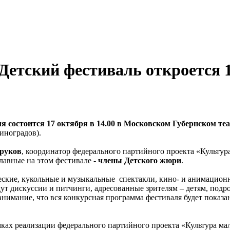
етский фестиваль откроется 
состоится 17 октября в 14.00 в Московском Губернском теат
иноградов).
зруков
, координатор федерального партийного проекта «Культур
главные на этом фестивале
- члены Детского жюри
.
ческие, кукольные и музыкальные спектакли, кино- и анимацион
дут дискуссии и питчинги, адресованные зрителям – детям, подр
нимание, что вся конкурсная программа фестиваля будет показа
ах реализации федерального партийного проекта «Культура ма