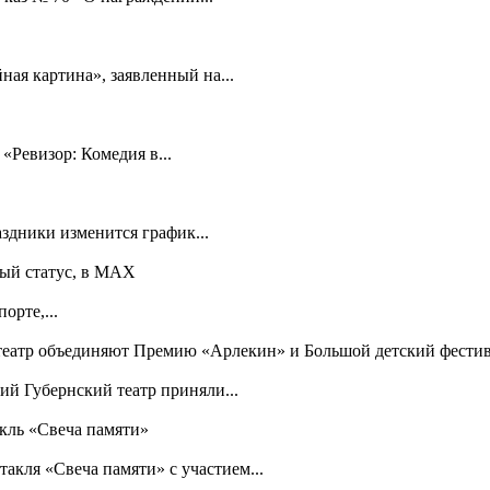
ая картина», заявленный на...
«Ревизор: Комедия в...
здники изменится график...
ый статус, в МАХ
орте,...
 театр объединяют Премию «Арлекин» и Большой детский фести
й Губернский театр приняли...
кль «Свеча памяти»
акля «Свеча памяти» с участием...