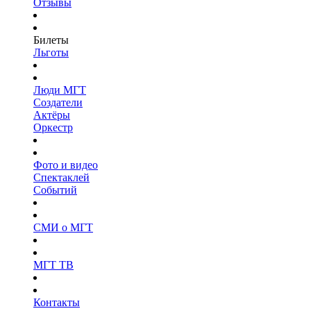
Отзывы
Билеты
Льготы
Люди МГТ
Создатели
Актёры
Оркестр
Фото и видео
Спектаклей
Событий
СМИ о МГТ
МГТ ТВ
Контакты