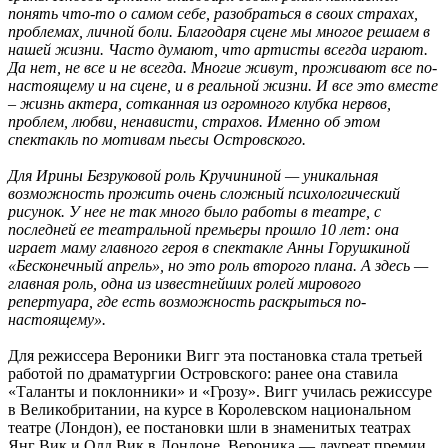
понять что-то о самом себе, разобраться в своих страхах,
проблемах, личной боли. Благодаря сцене мы многое решаем в
нашей жизни. Часто думают, что артисты всегда играют.
Да нет, не все и не всегда. Многие живут, проживают все по-
настоящему и на сцене, и в реальной жизни. И все это вместе
– жизнь актера, сотканная из огромного клубка нервов,
проблем, любви, ненависти, страхов. Именно об этом
спектакль по мотивам пьесы Островского.
Для Ирины Безруковой роль Кручининой — уникальная
возможность прожить очень сложный психологический
рисунок. У нее не так много было работы в театре, с
последней ее театральной премьеры прошло 10 лет: она
играет маму главного героя в спектакле Анны Горушкиной
«Бесконечный апрель», но это роль второго плана. А здесь —
главная роль, одна из известнейших ролей мирового
репертуара, где есть возможность раскрыться по-
настоящему».
Для режиссера Вероники Вигг эта постановка стала третьей
работой по драматургии Островского: ранее она ставила
«Таланты и поклонники» и «Грозу». Вигг училась режиссуре
в Великобритании, на курсе в Королевском национальном
театре (Лондон), ее постановки шли в знаменитых театрах
Янг Вик и Олд Вик в Лондоне, Вероника — лауреат премии