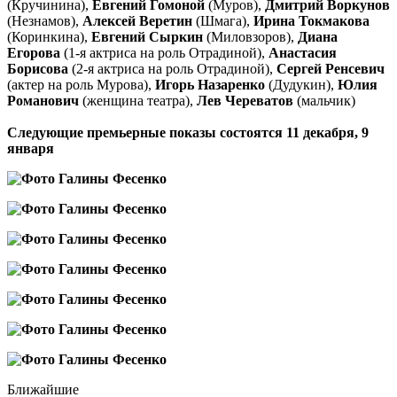
(Кручинина),
Евгений Гомоной
(Муров),
Дмитрий Воркунов
(Незнамов),
Алексей Веретин
(Шмага),
Ирина Токмакова
(Коринкина),
Евгений Сыркин
(Миловзоров),
Диана
Егорова
(1-я актриса на роль Отрадиной),
Анастасия
Борисова
(2-я актриса на роль Отрадиной),
Сергей Ренсевич
(актер на роль Мурова),
Игорь Назаренко
(Дудукин),
Юлия
Романович
(женщина театра),
Лев Череватов
(мальчик)
Следующие премьерные показы состоятся 11 декабря, 9
января
Ближайшие