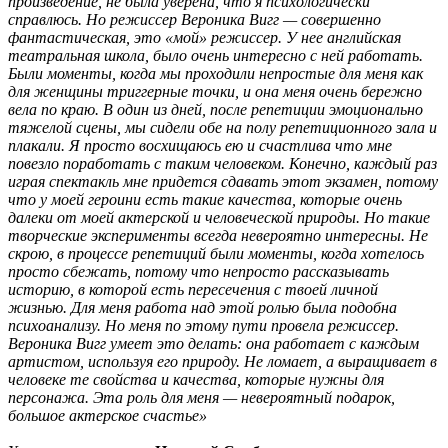
произведение, не была уверена, что я психологически
справлюсь. Но режиссер Вероника Вигг — совершенно
фантастическая, это «мой» режиссер. У нее английская
театральная школа, было очень интересно с ней работать.
Были моменты, когда мы проходили непростые для меня как
для женщины триггерные точки, и она меня очень бережно
вела по краю. В один из дней, после репетиции эмоционально
тяжелой сцены, мы сидели обе на полу репетиционного зала и
плакали. Я просто восхищаюсь ею и счастлива что мне
повезло поработать с таким человеком. Конечно, каждый раз
играя спектакль мне придется сдавать этот экзамен, потому
что у моей героини есть такие качества, которые очень
далеки от моей актерской и человеческой природы. Но такие
творческие эксперименты всегда невероятно интересны. Не
скрою, в процессе репетиций были моменты, когда хотелось
просто сбежать, потому что непросто рассказывать
историю, в которой есть пересечения с твоей личной
жизнью. Для меня работа над этой ролью была подобна
психоанализу. Но меня по этому пути провела режиссер.
Вероника Вигг умеет это делать: она работает с каждым
артистом, используя его природу. Не ломает, а выращивает в
человеке те свойства и качества, которые нужны для
персонажа. Эта роль для меня — невероятный подарок,
большое актерское счастье»