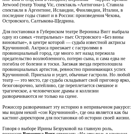
Jerwood (театр Young Vic, спектакль «Антигона»). Ставила
спектакли в Аргентине, Исландии, Финляндии, Италии, в
последние годы ставит и в России: произведения Чехова,
Островского, Салтыкова-Щедрина.
Для постановки в Губернском театре Вероника Вигг выбрала
одну из самых «театральных» пьес Островского «Без вины
виноватые», в центре которой — судьба известной актрисы
Кручининой. Актриса приезжает с гастролями в
провинциальный город, где много лет назад пережила
предательство возлюбленного, потерю сына, и сама едва не
погибла от болезни и тоски. Заезжая звезда переполошила
провинциальных артистов, ревностно принимающих успех
Кручининой. Приехала и уедет, обычные гастроли. Но любой
театр — это место, где судьба складывает свой приговор ярко,
безоговорочно, затейливо, где переплетается смешное и
трагическое, а человеческие драмы и коллизии
разворачиваются не только на сцене.
Режиссер разворачивает эту историю в непривычном ракурсе:
мы видим некий «сон Кручининой», где она является как бы
кастинг-директором для постановки об истории своей жизни.
Говоря о выборе Ирины Безруковой на главную роль,
режиссер
Вероника Вигг
отмечает:
«На эту роль я изначала