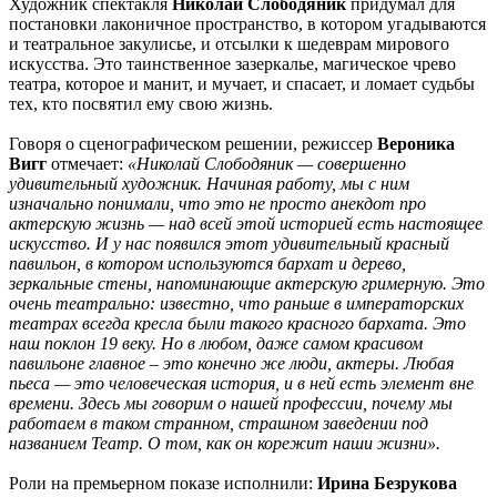
Художник спектакля
Николай Слободяник
придумал для
постановки лаконичное пространство, в котором угадываются
и театральное закулисье, и отсылки к шедеврам мирового
искусства. Это таинственное зазеркалье, магическое чрево
театра, которое и манит, и мучает, и спасает, и ломает судьбы
тех, кто посвятил ему свою жизнь.
Говоря о сценографическом решении, режиссер
Вероника
Вигг
отмечает:
«Николай Слободяник — совершенно
удивительный художник. Начиная работу, мы с ним
изначально понимали, что это не просто анекдот про
актерскую жизнь — над всей этой историей есть настоящее
искусство. И у нас появился этот удивительный красный
павильон, в котором используются бархат и дерево,
зеркальные стены, напоминающие актерскую гримерную. Это
очень театрально: известно, что раньше в императорских
театрах всегда кресла были такого красного бархата. Это
наш поклон 19 веку. Но в любом, даже самом красивом
павильоне главное – это конечно же люди, актеры. Любая
пьеса — это человеческая история, и в ней есть элемент вне
времени. Здесь мы говорим о нашей профессии, почему мы
работаем в таком странном, страшном заведении под
названием Театр. О том, как он корежит наши жизни».
Роли на премьерном показе исполнили:
Ирина Безрукова