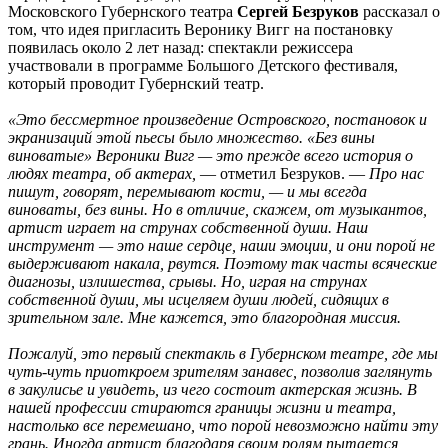
Московского Губернского театра
Сергей Безруков
рассказал о
том, что идея пригласить Веронику Вигг на постановку
появилась около 2 лет назад: спектакли режиссера
участвовали в программе Большого Детского фестиваля,
который проводит Губернский театр.
«Это бессмертное произведение Островского, постановок и
экранизаций этой пьесы было множество. «Без вины
виноватые» Вероники Вигг — это прежде всего история о
людях театра, об актерах,
— отметил Безруков. —
Про нас
пишут, говорят, перемывают кости, — и мы всегда
виноваты, без вины. Но в отличие, скажем, от музыкантов,
артист играет на струнах собственной души. Наш
инструмент — это наше сердце, наши эмоции, и они порой не
выдерживают накала, рвутся. Поэтому так часты всяческие
диагнозы, излишества, срывы. Но, играя на струнах
собственной души, мы исцеляем души людей, сидящих в
зрительном зале. Мне кажется, это благородная миссия.
Пожалуй, это первый спектакль в Губернском театре, где мы
чуть-чуть приоткроем зрителям занавес, позволив заглянуть
в закулисье и увидеть, из чего состоит актерская жизнь. В
нашей профессии стираются границы жизни и театра,
настолько все перемешано, что порой невозможно найти эту
грань. Иногда артист благодаря своим ролям пытается