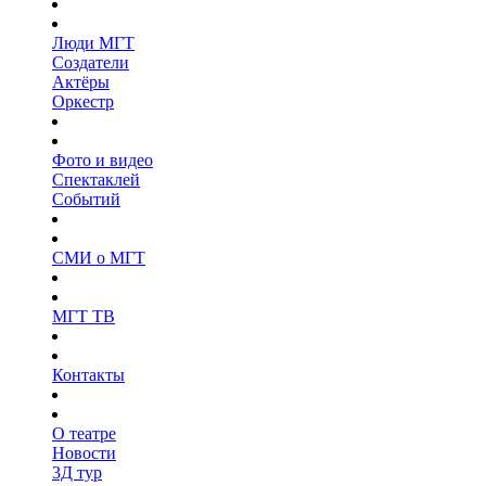
Люди МГТ
Создатели
Актёры
Оркестр
Фото и видео
Спектаклей
Событий
СМИ о МГТ
МГТ ТВ
Контакты
О театре
Новости
3Д тур