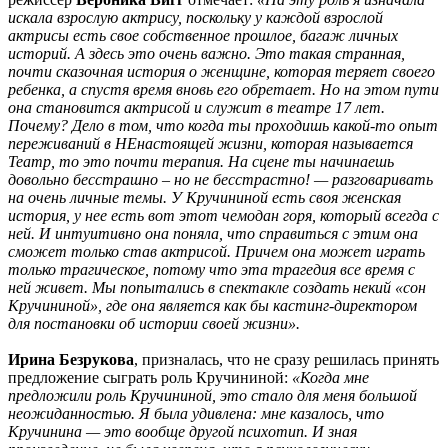
искала взрослую актрису, поскольку у каждой взрослой
актрисы есть свое собственное прошлое, багаж личных
историй. А здесь это очень важно. Это такая странная,
почти сказочная история о женщине, которая теряет своего
ребенка, а спустя время вновь его обретает. Но на этом пути
она становится актрисой и служит в театре 17 лет.
Почему? Дело в том, что когда ты проходишь какой-то опыт
переживаний в НЕнастоящей жизни, которая называется
Театр, то это почти терапия. На сцене ты начинаешь
довольно бесстрашно – но не бесстрастно! — разговаривать
на очень личные темы. У Кручининой есть своя женская
история, у нее есть вот этот чемодан горя, который всегда с
ней. И интуитивно она поняла, что справиться с этим она
сможет только став актрисой. Причем она может играть
только трагическое, потому что эта трагедия все время с
ней живет. Мы попытались в спектакле создать некий «сон
Кручининой», где она является как бы кастинг-директором
для постановки об истории своей жизни».
Ирина Безрукова
, призналась, что не сразу решилась принять
предложение сыграть роль Кручининой:
«Когда мне
предложили роль Кручининой, это стало для меня большой
неожиданностью. Я была удивлена: мне казалось, что
Кручинина — это вообще другой психотип. И зная