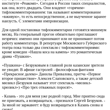
институте «Реакомп». Сегодня в России таких специалистов,
как она, всего двадцать. Они владеют «горячим»
тифлокомментированием: так называют комментирование
«вживую», то есть непосредственное, а не выученное заранее
наизусть. С элементами импровизации.
Для одной постановки тифлокмментарии готовятся минимум
месяц. На генеральный прогон обязательно приглашают
незрячих: именно они принимают или не принимают потом
работу комментатора. В репертуаре Московского Губернского
театра пока только два спектакля с тифлокомментириями:
кроме комедии «Нашла коса на камень» это романтическая
драма «Пушкин».
«Пушкина» с Безруковым в главной роли казанские зрители
не увидят. В афише гастролей - философская фантазия
«Прекрасное далеко» Данилы Привалова, притча «Первое
второе пришествие» Алексея Слаповского, а также детский
мюзикл (Безруков называет этот спектакль «мюзикл-
хрюзикл») «Про трех отважных поросят».
- Казань - это для меня уже родной город. Мне приятно сюда
не приезжать, а возвращаться, - признался Сергей Безруков. -
За мной не заржавеет: я буду возвращаться в Казань снова и
снова!..