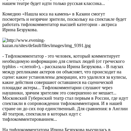
нашем театре будет идти только русская классика...
Комедию «Нашла коса на камень» в Казани смогут
посмотреть и незрячие зрители, поскольку на спектакле будет
работать тифлокомментатор высшей категории - актриса
Ирина Безрукова.
- Тифлокомментатор - это человек, который комментирует
необходимую информацию для слепых людей (от греческого
typhlos - «слепой»), - рассказала Ирина Безрукова. - В паузах
между репликами актеров он объясняет, что происходит на
сцене: какие установлены декорации, кто удалился за кулисы,
какие действия совершают оставшиеся на сценической
площадке актеры... Тифлокомментарии слушают через
наушники, зрячим зрителям это совершенно не мешает...
Московский Губернский театр стал первым в России, где идут
спектакли в сопровождении тифлокомментария. И в нашей
стране он до сих пор единственный. Для сравнения: в Англии
40 театров, спектакли в которых идут с
тифлокомментированием...
На тифлокомментатора Ирина Безрукова выучилась в