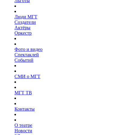
Льготы
Люди МГТ
Создатели
Актёры
Оркестр
Фото и видео
Спектаклей
Событий
СМИ о МГТ
МГТ ТВ
Контакты
О театре
Новости