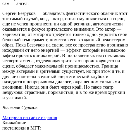
сам — ангел.
Сергей Безруков — обладатель фантастического обаяния: этот
тот самый случай, когда актер, стоит ему появиться на сцене,
еще не успев произнести ни одной реплики, автоматически
оказывается в фокусе зрительского внимания. Это актер —
харизматик, от которого требуется только одно: укротить свой
бешеный темперамент, поместив его в заданный режиссером
образ. Пока Безруков на сцене, все ее пространство пронизано
исходящей от него энергией — эффект, который невозможно
зафиксировать кинокамерой. В поставленных им спектаклях
четвертая стена, отделяющая зрителя от происходящего на
сцене, обладает максимальной проницаемостью. Граница
между актерами и зрителями существует, но при этом и те, и
другие сплетены в единый энергетический клубок и
находятся в непрерывном диалоге, окрашенном сильными
эмоциями. Иногда они бьют через край. Но таков театр
Безрукова: страстный, порывистый, и в то же время хрупкий
и уязвимый.
Вячеслав Суриков
Материал на сайте издания
Ближайшие
постановки в МГТ: