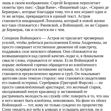
лишь в своем воображении. Сергей Безруков переплетает
сюжеты трех пьес: «Дядя Ваня», «Вишневый сад», «Сирано де
Бержерак», которые благодаря тому, что в них играют одни и
те же актеры, превращается в единый текст. Астров
становится инкарнацией Лопахина, который в новой жизни
все-таки сближается с Раневской, а Войницкий, он же Сирано
де Бержерак, так и остается ни с чем.
Соперник Войницкого — Астров не прилагает чрезмерных
усилий, чтобы добиться расположения Елены Андреевны, он
просто совершает естественное движение ей навстречу,
поддаваясь силе женского обаяния. Они сближаются на
возвышающихся над сценой качелях-лодке и, в буквальном
смысле слова, отрываются от земли. Если Войницкий в
порыве любовной горячки обращается во влюбленного
юношу, искрящегося неловкими шутками, то Астров
становится преувеличенно мрачен и груб. Он показывает
зрителям свою темную сторону: они становятся свидетелями
его пьяной истерики. Серебряков (Григорий Фирсов) — не
просто самовлюбленный аристократ, это желчный старик,
околдовавший юную красавицу и заставивший ее
растрачивать молодость на службу себе: поверить в то, что она
в него может быть влюблена, невозможно. На фоне их обоих
Войницкий — тот, кому не только суждено по пророчеству
Сони увидеть все небо в алмазах и услышать ангелов, он и