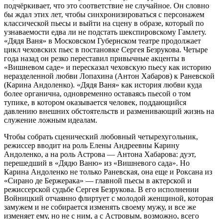
подчёркивает, что это соответствие не случайное. Он словно
бы ждал этих лет, чтобы синхронизироваться с персонажем
классической пьесы и выйти на сцену в образе, который по
узнаваемости едва ли не подстать шекспировскому Гамлету.
«Дядя Ваня» в Московском Губернском театре продолжает
цикл чеховских пьес в постановке Сергея Безрукова. Четыре
года назад он резко переставил привычные акценты в
«Вишневом саде» и пересказал чеховскую пьесу как историю
неразделенной любви Лопахина (Антон Хабаров) к Раневской
(Карина Андоленко). «Дядя Ваня» как история любви куда
более органична, одновременно оставаясь пьесой о том
тупике, в котором оказывается человек, поддающийся
давлению внешних обстоятельств и разменивающий жизнь на
служение ложным идеалам.
Чтобы собрать сценический любовный четырехугольник,
режиссер вводит на роль Елены Андреевны Карину
Андоленко, а на роль Астрова — Антона Хабарова: дуэт,
перешедший в «Дядю Ваню» из «Вишневого сада». Но
Карина Андоленко не только Раневская, она еще и Роксана из
«Сирано де Бержерака» — главной пьесы в актерской и
режиссерской судьбе Сергея Безрукова. В его исполнении
Войницкий отчаянно флиртует с молодой женщиной, которая
замужем и не собирается изменять своему мужу, и все же
изменяет ему, но не с ним, а с Астровым, возможно, всего