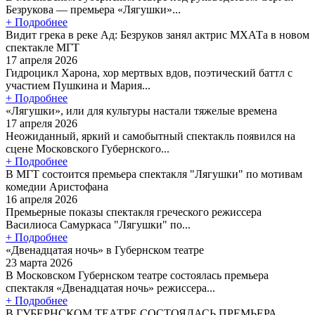
Безрукова — премьера «Лягушки»...
+ Подробнее
Видит грека в реке Ад: Безруков занял актрис МХАТа в новом
спектакле МГТ
17 апреля 2026
Гидроцикл Харона, хор мертвых вдов, поэтический баттл с
участием Пушкина и Мария...
+ Подробнее
«Лягушки», или для культуры настали тяжелые времена
17 апреля 2026
Неожиданный, яркий и самобытный спектакль появился на
сцене Московского Губернского...
+ Подробнее
В МГТ состоится премьера спектакля "Лягушки" по мотивам
комедии Аристофана
16 апреля 2026
Премьерные показы спектакля греческого режиссера
Василиоса Самуркаса "Лягушки" по...
+ Подробнее
«Двенадцатая ночь» в Губернском театре
23 марта 2026
В Московском Губернском театре состоялась премьера
спектакля «Двенадцатая ночь» режиссера...
+ Подробнее
В ГУБЕРНСКОМ ТЕАТРЕ СОСТОЯЛАСЬ ПРЕМЬЕРА