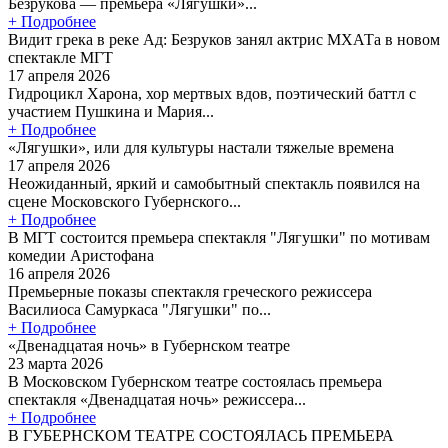
Безрукова — премьера «Лягушки»...
+ Подробнее
Видит грека в реке Ад: Безруков занял актрис МХАТа в новом
спектакле МГТ
17 апреля 2026
Гидроцикл Харона, хор мертвых вдов, поэтический баттл с
участием Пушкина и Мария...
+ Подробнее
«Лягушки», или для культуры настали тяжелые времена
17 апреля 2026
Неожиданный, яркий и самобытный спектакль появился на
сцене Московского Губернского...
+ Подробнее
В МГТ состоится премьера спектакля "Лягушки" по мотивам
комедии Аристофана
16 апреля 2026
Премьерные показы спектакля греческого режиссера
Василиоса Самуркаса "Лягушки" по...
+ Подробнее
«Двенадцатая ночь» в Губернском театре
23 марта 2026
В Московском Губернском театре состоялась премьера
спектакля «Двенадцатая ночь» режиссера...
+ Подробнее
В ГУБЕРНСКОМ ТЕАТРЕ СОСТОЯЛАСЬ ПРЕМЬЕРА