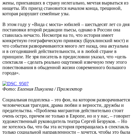
жены, приехавших в страну нелегально, мечтая вырваться из
нищеты. Их приезд становится началом конца, трещиной,
которая разрушит семейные узы.
В этом году у «Вида с моста» юбилей – шестьдесят лет со дня
постановки второй редакции пьесы, однако в России она
ставилась нечасто. Несмотря на то, что история имеет
конкретную географическую привязку (Бруклинский мост) и
что события разворачиваются много лет назад, она актуальна
и в сегодняшней действительности, и в любой стране в
принципе. Не зря писатель в предисловии указал, что «цель
спектакля – сделать реально ощутимой извечную тему этого
повествования в обыденной жизни современного большого
города».
Фото: Евгения Пикулева / Прожектор
Социальная подоплека – это фон, на котором разворачивается
человеческая трагедия, драма любви и верности, дружбы и
предательства. «Проблема мигрантов действительно стоит
очень остро, причем не только в Европе, но и у нас, – говорит
художественный руководитель театра Сергей Безруков. – Но
не хотелось бы, что бы эта история превращалась в спектакль
только социальной направленности – хочется, чтобы это была