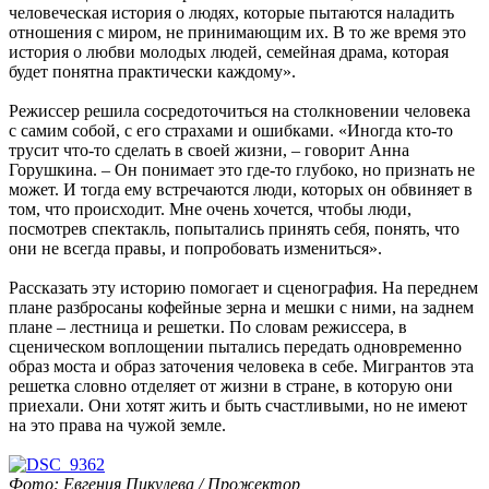
человеческая история о людях, которые пытаются наладить
отношения с миром, не принимающим их. В то же время это
история о любви молодых людей, семейная драма, которая
будет понятна практически каждому».
Режиссер решила сосредоточиться на столкновении человека
с самим собой, с его страхами и ошибками. «Иногда кто-то
трусит что-то сделать в своей жизни, – говорит Анна
Горушкина. – Он понимает это где-то глубоко, но признать не
может. И тогда ему встречаются люди, которых он обвиняет в
том, что происходит. Мне очень хочется, чтобы люди,
посмотрев спектакль, попытались принять себя, понять, что
они не всегда правы, и попробовать измениться».
Рассказать эту историю помогает и сценография. На переднем
плане разбросаны кофейные зерна и мешки с ними, на заднем
плане – лестница и решетки. По словам режиссера, в
сценическом воплощении пытались передать одновременно
образ моста и образ заточения человека в себе. Мигрантов эта
решетка словно отделяет от жизни в стране, в которую они
приехали. Они хотят жить и быть счастливыми, но не имеют
на это права на чужой земле.
Фото: Евгения Пикулева / Прожектор