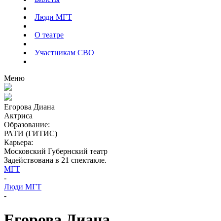
Люди МГТ
О театре
Участникам СВО
Меню
Егорова Диана
Актриса
Образование:
РАТИ (ГИТИС)
Карьера:
Московский Губернский театр
Задействована
в
21
спектакле
.
МГТ
-
Люди МГТ
-
Егорова Диана