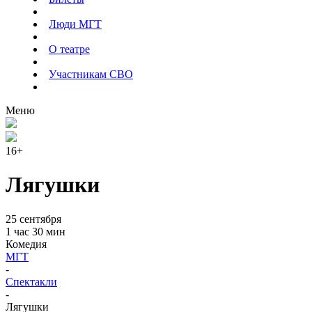
Люди МГТ
О театре
Участникам СВО
Меню
16+
Лягушки
25 сентября
1 час 30 мин
Комедия
МГТ
-
Спектакли
-
Лягушки