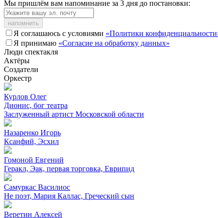
Мы пришлём вам напоминание за 3 дня до постановки:
напомнить
Я соглашаюсь с условиями
«Политики конфиденциальности
Я принимаю
«Согласие на обработку данных»
Люди спектакля
Актёры
Создатели
Оркестр
Курлов Олег
Дионис, бог театра
Заслуженный артист Московской области
Назаренко Игорь
Ксанфий, Эсхил
Гомоной Евгений
Геракл, Эак, первая торговка, Еврипид
Самуркас Василиос
Не поэт, Мария Каллас, Греческий сын
Веретин Алексей