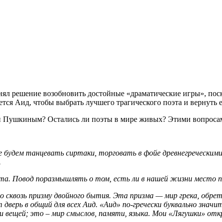
нял решение возобновить достойные «драматические игры», поск
тся Аид, чтобы выбрать лучшего трагического поэта и вернуть е
ли Пушкиным? Остались ли поэты в мире живых? Этими вопросам
е будем танцевать сиртаки, торговать в фойе древнегреческим
.
. Повод поразмышлять о том, есть ли в нашей жизни место поэ
го сквозь призму двойного бытия. Эта призма — мир грека, обр
ерь в общий для всех Аид. «Аид» по-гречески буквально значит
вещей; это – мир смыслов, памяти, языка. Мои «Лягушки» откр