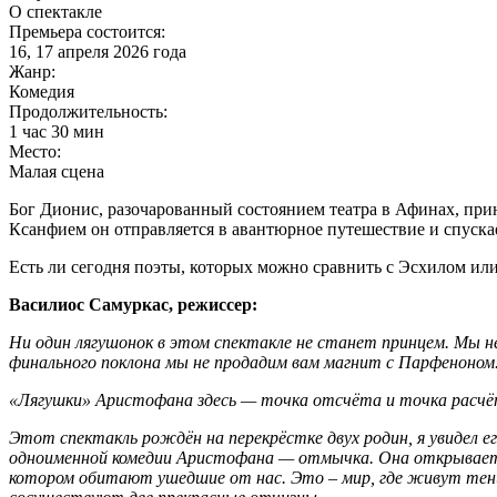
О спектакле
Премьера состоится
:
16, 17 апреля 2026 года
Жанр:
Комедия
Продолжительность:
1 час 30 мин
Место:
Малая сцена
Бог Дионис, разочарованный состоянием театра в Афинах, при
Ксанфием он отправляется в авантюрное путешествие и спускае
Есть ли сегодня поэты, которых можно сравнить с Эсхилом и
Василиос Самуркас, режиссер:
Ни один лягушонок в этом спектакле не станет принцем. Мы н
финального поклона мы не продадим вам магнит с Парфеноном
«Лягушки» Аристофана здесь — точка отсчёта и точка расчёта
Этот спектакль рождён на перекрёстке двух родин, я увидел е
одноименной комедии Аристофана — отмычка. Она открывает дв
котором обитают ушедшие от нас. Это – мир, где живут тени 