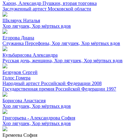
Харон, Александр Пушкин, вторая торговка
Заслуженный артист Московской области
Шклярук Наталья
Хор лягушек, Хор мёртвых вдов
Егорова Диана
Служанка Персефоны, Хор лягушек, Хор мёртвых вдов
Кульбарисова Александра
Русская дочь, женщина, Хор лягушек, Хор мёртвых вдов
Безруков Сергей
Голос Гомера
Народный артист Российской Федерации
2008
Государственная премия Российской Федерации
1997
Борисова Анастасия
Хор лягушек, Хор мёртвых вдов
Григорьева - Александрова София
Хор лягушек, Хор мёртвых вдов
Еремеева София