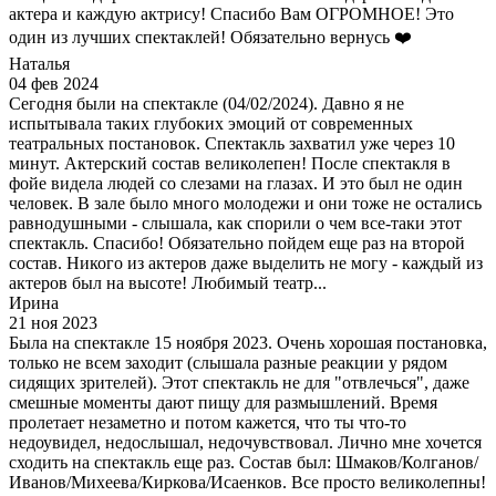
актера и каждую актрису! Спасибо Вам ОГРОМНОЕ! Это
один из лучших спектаклей! Обязательно вернусь ❤️
Наталья
04 фев 2024
Сегодня были на спектакле (04/02/2024). Давно я не
испытывала таких глубоких эмоций от современных
театральных постановок. Спектакль захватил уже через 10
минут. Актерский состав великолепен! После спектакля в
фойе видела людей со слезами на глазах. И это был не один
человек. В зале было много молодежи и они тоже не остались
равнодушными - слышала, как спорили о чем все-таки этот
спектакль. Спасибо! Обязательно пойдем еще раз на второй
состав. Никого из актеров даже выделить не могу - каждый из
актеров был на высоте! Любимый театр...
Ирина
21 ноя 2023
Была на спектакле 15 ноября 2023. Очень хорошая постановка,
только не всем заходит (слышала разные реакции у рядом
сидящих зрителей). Этот спектакль не для "отвлечься", даже
смешные моменты дают пищу для размышлений. Время
пролетает незаметно и потом кажется, что ты что-то
недоувидел, недослышал, недочувствовал. Лично мне хочется
сходить на спектакль еще раз. Состав был: Шмаков/Колганов/
Иванов/Михеева/Киркова/Исаенков. Все просто великолепны!