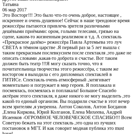
Татьяна
06 мар 2017
Это Восторг!!! Это было что-то очень доброе, настоящее ,
искреннее и очень душевное! Сейчас в наше трендовое время
режиссёры пытаются привлечь зрителя различными
дешёвыми приёмами: ором, голыми телесами, грязью на
сцене, каким-то жизненным реализмом и т.д. А спектакль
«Прекрасное далёко» режиссёра Павла Артемьева это луч
СВЕТА в тёмном царстве .Я первый раз за 5 лет вышла с
таким прекрасным послевкусием после спектакля ,это даже не
описать словами ,какая-то доброта и счастье. Вот таким
должен быть театр !!!Я могу сказать точно, что я
почитательница творчества этого режиссёра, с таким же
восторгом я выходила с его дипломных спектаклей в
ГИТИСе. Спектакль очень атмосферный ,затягивает
моментально и погружает в мир героев. Я поплакала и
посмеялась, посмеялась и поплакала! Большое Спасибо
актёрам этого спектакля, я даже никого не могу выделить ,это
какой-то единый организм. Вы подарили счастье в этот вечер
всем зрителям ,я уверенна. Антон Соколов, Антон Богданов
,Елена Киркова, Юрий Колганов, Елена Михеева, Андрей
Исаенков -ОГРОМНОЕ ЧЕЛОВЕЧЕСКОЕ СПАСИБО!!! Всем
Советую бежать на этот спектакль ,это одна из лучших
постановок в МГТ. И как говорит модная публика это must
have!