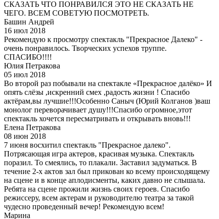
СКАЗАТЬ ЧТО ПОНРАВИЛСЯ ЭТО НЕ СКАЗАТЬ НЕ
ЧЕГО. ВСЕМ СОВЕТУЮ ПОСМОТРЕТЬ.
Башин Андрей
16 июл 2018
Рекомендую к просмотру спектакль "Прекрасное Далеко" -
очень понравилось. Творческих успехов труппе.
СПАСИБО!!!!
Юлия Петракова
05 июл 2018
Во второй раз побывали на спектакле «Прекрасное далёко» И
опять слёзы ,искренний смех ,радость жизни ! Спасибо
актёрам,вы лучшие!!!Особенно Саныч (Юрий Колганов )ваш
монолог переворачивает душу!!!Спасибо огромное,этот
спектакль хочется пересматривать и открывать вновь!!!
Елена Петракова
08 июн 2018
7 июня восхитил спектакль "Прекрасное далеко".
Потрясающая игра актеров, красивая музыка. Спектакль
поразил. То смеялись, то плакали. Заставил задуматься. В
течение 2-х актов зал был прикован ко всему происходящему
на сцене и в конце аплодисменты, каких давно не слышала.
Ребята на сцене прожили жизнь своих героев. Спасибо
режиссеру, всем актерам и руководителю театра за такой
чудесно проведенный вечер! Рекомендую всем!
Марина