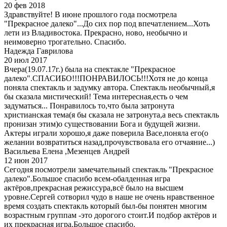
20 фев 2018
Здравствуйте! В июне прошлого года посмотрела
"Прекрасное далеко"...До сих пор под впечатлением...Хоть
лети из Владивостока. Прекрасно, ново, необычно и
неимоверно трогательно. Спасибо.
Надежда Гаврилова
20 июл 2017
Вчера(19.07.17г.) была на спектакле "Прекрасное
далеко".СПАСИБО!!!ПОНРАВИЛОСЬ!!!Хотя не до конца
поняла спектакль и задумку автора. Спектакль необычный,я
бы сказала мистический! Тема интересная,есть о чем
задуматься... Понравилось то,что была затронута
христианская тема(я бы сказала не затронута,а весь спектакль
пронизан этим)о существовании Бога и будущей жизни.
Актеры играли хорошо,я даже поверила Васе,поняла его(о
желании возвратиться назад,прочувствовала его отчаяние...)
Васильева Елена ,Мезенцев Андрей
12 июн 2017
Сегодня посмотрели замечательный спектакль "Прекрасное
далеко".Большое спасибо всем-обалденная игра
актёров,прекрасная режиссура,всё было на высшем
уровне.Сергей сотворил чудо в наше не очень нравственное
время создать спектакль который был-бы понятен многим
возрастным группам -это дорогого стоит.И подбор актёров и
их прекрасная игра.Большое спасибо.