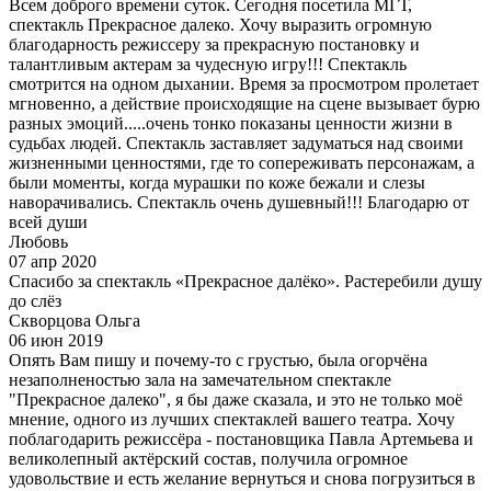
Всем доброго времени суток. Сегодня посетила МГТ,
спектакль Прекрасное далеко. Хочу выразить огромную
благодарность режиссеру за прекрасную постановку и
талантливым актерам за чудесную игру!!! Спектакль
смотрится на одном дыхании. Время за просмотром пролетает
мгновенно, а действие происходящие на сцене вызывает бурю
разных эмоций.....очень тонко показаны ценности жизни в
судьбах людей. Спектакль заставляет задуматься над своими
жизненными ценностями, где то сопереживать персонажам, а
были моменты, когда мурашки по коже бежали и слезы
наворачивались. Спектакль очень душевный!!! Благодарю от
всей души
Любовь
07 апр 2020
Спасибо за спектакль «Прекрасное далёко». Растеребили душу
до слёз
Скворцова Ольга
06 июн 2019
Опять Вам пишу и почему-то с грустью, была огорчёна
незаполненостью зала на замечательном спектакле
"Прекрасное далеко", я бы даже сказала, и это не только моё
мнение, одного из лучших спектаклей вашего театра. Хочу
поблагодарить режиссёра - постановщика Павла Артемьева и
великолепный актёрский состав, получила огромное
удовольствие и есть желание вернуться и снова погрузиться в