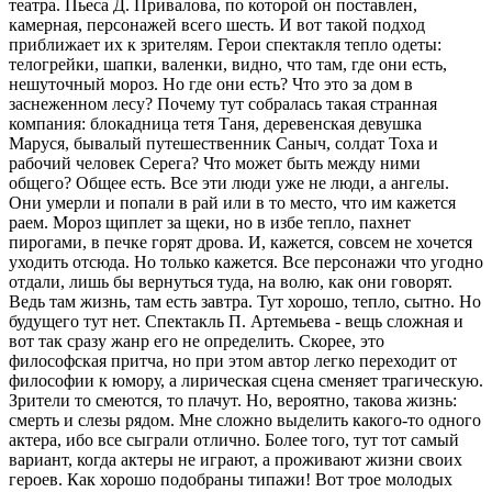
театра. Пьеса Д. Привалова, по которой он поставлен,
камерная, персонажей всего шесть. И вот такой подход
приближает их к зрителям. Герои спектакля тепло одеты:
телогрейки, шапки, валенки, видно, что там, где они есть,
нешуточный мороз. Но где они есть? Что это за дом в
заснеженном лесу? Почему тут собралась такая странная
компания: блокадница тетя Таня, деревенская девушка
Маруся, бывалый путешественник Саныч, солдат Тоха и
рабочий человек Серега? Что может быть между ними
общего? Общее есть. Все эти люди уже не люди, а ангелы.
Они умерли и попали в рай или в то место, что им кажется
раем. Мороз щиплет за щеки, но в избе тепло, пахнет
пирогами, в печке горят дрова. И, кажется, совсем не хочется
уходить отсюда. Но только кажется. Все персонажи что угодно
отдали, лишь бы вернуться туда, на волю, как они говорят.
Ведь там жизнь, там есть завтра. Тут хорошо, тепло, сытно. Но
будущего тут нет. Спектакль П. Артемьева - вещь сложная и
вот так сразу жанр его не определить. Скорее, это
философская притча, но при этом автор легко переходит от
философии к юмору, а лирическая сцена сменяет трагическую.
Зрители то смеются, то плачут. Но, вероятно, такова жизнь:
смерть и слезы рядом. Мне сложно выделить какого-то одного
актера, ибо все сыграли отлично. Более того, тут тот самый
вариант, когда актеры не играют, а проживают жизни своих
героев. Как хорошо подобраны типажи! Вот трое молодых