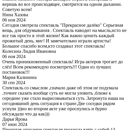
веришь во все происходящее, смотрится на одном дыхании.
Советую всем!
Нина Хазова
06 ноя 2024
Сегодня смотрела спектакль "Прекрасное далёко" Серьезная
вещь, для обдумывания . Спектакль наводит на мысль,исто не
все так просто в этой жизни! Как важно ценить каждый
прожитый день, миг! И замечательно играли артисты!
Большое спасибо всем,кто создавал этот спектакль!
Колесина Лидия Ивановна
06 ноя 2024
Очень проникновенный спектакль! Игра актеров трогает до
слёз! Всем рекомендую посмотреть!!! Один из лучших
постановок!!!
Мария Калинина
30 сен 2024
Спектакль со смыслом ,сначало даже об этом не подумала
,точнее сказать вообще суть не могла уловить ,ближе к
середине уже стало вырисовываться суть .Затронута наша на
сегодняшний день ситуация в стране.Две соседки рядом
уснули )))но во втором акте уже проснулись и бурно
обсуждали что да как)))
Дарья Ярова
07 июн 2024
Прочитав описание спектакля рискнула взять с собой 13