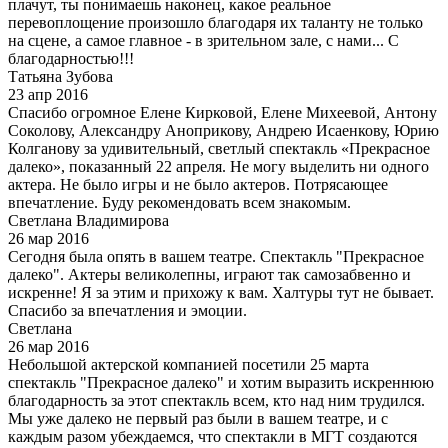
плачут, ты понимаешь наконец, какое реальное
перевоплощение произошло благодаря их таланту не только
на сцене, а самое главное - в зрительном зале, с нами... С
благодарностью!!!
Татьяна Зубова
23 апр 2016
Спасибо огромное Елене Кирковой, Елене Михеевой, Антону
Соколову, Александру Аноприкову, Андрею Исаенкову, Юрию
Колганову за удивительный, светлый спектакль «Прекрасное
далеко», показанный 22 апреля. Не могу выделить ни одного
актера. Не было игры и не было актеров. Потрясающее
впечатление. Буду рекомендовать всем знакомым.
Светлана Владимирова
26 мар 2016
Сегодня была опять в вашем театре. Спектакль "Прекрасное
далеко". Актеры великолепны, играют так самозабвенно и
искренне! Я за этим и прихожу к вам. Халтуры тут не бывает.
Спасибо за впечатления и эмоции.
Светлана
26 мар 2016
Небольшой актерской компанией посетили 25 марта
спектакль "Прекрасное далеко" и хотим выразить искреннюю
благодарность за этот спектакль всем, кто над ним трудился.
Мы уже далеко не первый раз были в вашем театре, и с
каждым разом убеждаемся, что спектакли в МГТ создаются