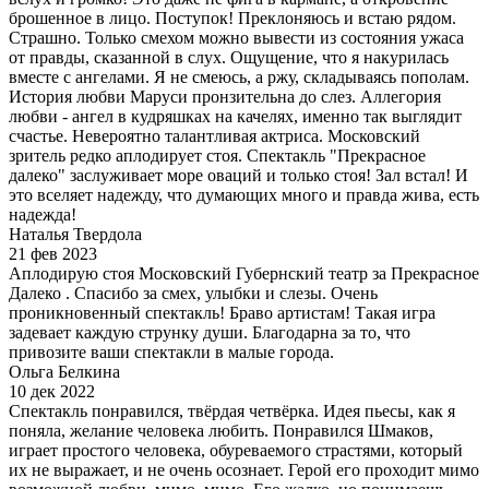
брошенное в лицо. Поступок! Преклоняюсь и встаю рядом.
Страшно. Только смехом можно вывести из состояния ужаса
от правды, сказанной в слух. Ощущение, что я накурилась
вместе с ангелами. Я не смеюсь, а ржу, складываясь пополам.
История любви Маруси пронзительна до слез. Аллегория
любви - ангел в кудряшках на качелях, именно так выглядит
счастье. Невероятно талантливая актриса. Московский
зритель редко аплодирует стоя. Спектакль "Прекрасное
далеко" заслуживает море оваций и только стоя! Зал встал! И
это вселяет надежду, что думающих много и правда жива, есть
надежда!
Наталья Твердола
21 фев 2023
Аплодирую стоя Московский Губернский театр за Прекрасное
Далеко . Спасибо за смех, улыбки и слезы. Очень
проникновенный спектакль! Браво артистам! Такая игра
задевает каждую струнку души. Благодарна за то, что
привозите ваши спектакли в малые города.
Ольга Белкина
10 дек 2022
Спектакль понравился, твёрдая четвёрка. Идея пьесы, как я
поняла, желание человека любить. Понравился Шмаков,
играет простого человека, обуреваемого страстями, который
их не выражает, и не очень осознает. Герой его проходит мимо