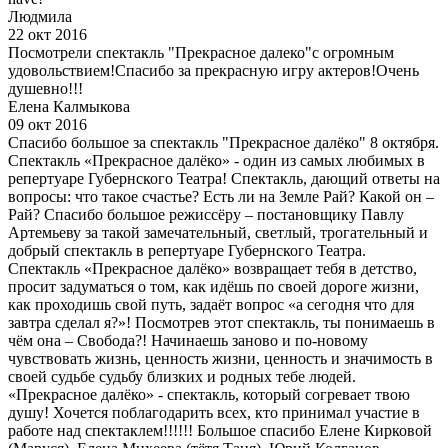
Людмила
22 окт 2016
Посмотрели спектакль "Прекрасное далеко"с огромным
удовольствием!Спасибо за прекрасную игру актеров!Очень
душевно!!!
Елена Калмыкова
09 окт 2016
Спасибо большое за спектакль "Прекрасное далёко" 8 октября.
Спектакль «Прекрасное далёко» - один из самых любимых в
репертуаре Губернского Театра! Спектакль, дающий ответы на
вопросы: что такое счастье? Есть ли на Земле Рай? Какой он –
Рай? Спасибо большое режиссёру – постановщику Павлу
Артемьеву за такой замечательный, светлый, трогательный и
добрый спектакль в репертуаре Губернского Театра.
Спектакль «Прекрасное далёко» возвращает тебя в детство,
просит задуматься о том, как идёшь по своей дороге жизни,
как проходишь свой путь, задаёт вопрос «а сегодня что для
завтра сделал я?»! Посмотрев этот спектакль, ты понимаешь в
чём она – Свобода?! Начинаешь заново и по-новому
чувствовать жизнь, ценность жизни, ценность и значимость в
своей судьбе судьбу близких и родных тебе людей.
«Прекрасное далёко» - спектакль, который согревает твою
душу! Хочется поблагодарить всех, кто принимал участие в
работе над спектаклем!!!!!! Большое спасибо Елене Кирковой