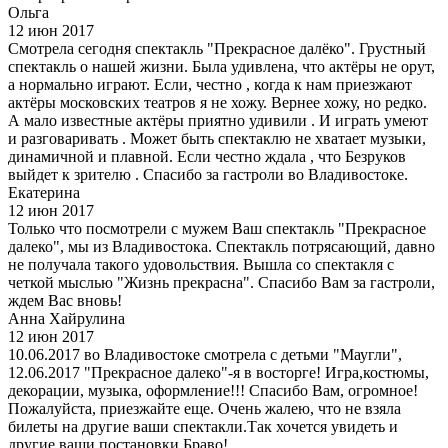
Ольга
12 июн 2017
Смотрела сегодня спектакль "Прекрасное далёко". Грустный
спектакль о нашей жизни. Была удивлена, что актёры не орут,
а нормально играют. Если, честно , когда к нам приезжают
актёры московских театров я не хожу. Вернее хожу, но редко.
А мало известные актёры приятно удивили . И играть умеют
и разговаривать . Может быть спектаклю не хватает музыки,
динамичной и плавной. Если честно ждала , что Безруков
выйдет к зрителю . Спасибо за гастроли во Владивостоке.
Екатерина
12 июн 2017
Только что посмотрели с мужем Ваш спектакль "Прекрасное
далеко", мы из Владивостока. Спектакль потрясающий, давно
не получала такого удовольствия. Вышла со спектакля с
четкой мыслью "Жизнь прекрасна". Спасибо Вам за гастроли,
ждем Вас вновь!
Анна Хайрулина
12 июн 2017
10.06.2017 во Владивостоке смотрела с детьми "Маугли",
12.06.2017 "Прекрасное далеко"-я в восторге! Игра,костюмы,
декорации, музыка, оформление!!! Спасибо Вам, огромное!
Пожалуйста, приезжайте еще. Очень жалею, что не взяла
билеты на другие ваши спектакли.Так хочется увидеть и
другие ваши постановки.Браво!