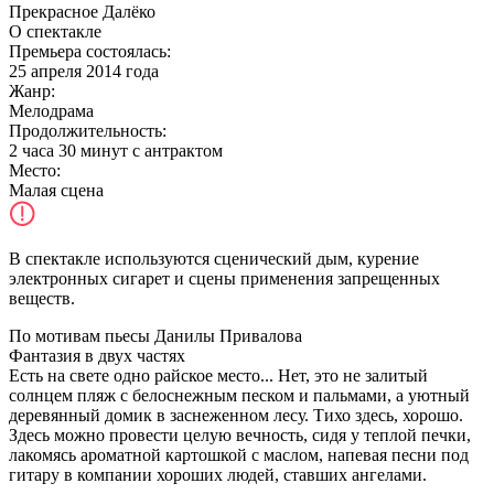
Прекрасное Далёко
О спектакле
Премьера состоялась
:
25 апреля 2014 года
Жанр:
Мелодрама
Продолжительность:
2 часа 30 минут с антрактом
Место:
Малая сцена
В спектакле используются сценический дым, курение
электронных сигарет и сцены применения запрещенных
веществ.
По мотивам пьесы Данилы Привалова
Фантазия в двух частях
Есть на свете одно райское место... Нет, это не залитый
солнцем пляж с белоснежным песком и пальмами, а уютный
деревянный домик в заснеженном лесу. Тихо здесь, хорошо.
Здесь можно провести целую вечность, сидя у теплой печки,
лакомясь ароматной картошкой с маслом, напевая песни под
гитару в компании хороших людей, ставших ангелами.