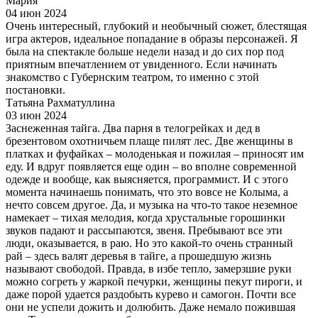
Мария
04 июн 2024
Очень интересный, глубокий и необычный сюжет, блестящая
игра актеров, идеальное попадание в образы персонажей. Я
была на спектакле больше недели назад и до сих пор под
приятным впечатлением от увиденного. Если начинать
знакомство с Губернским театром, то именно с этой
постановки.
Татьяна Рахматуллина
03 июн 2024
Заснеженная тайга. Два парня в телогрейках и дед в
брезентовом охотничьем плаще пилят лес. Две женщины в
платках и фуфайках – молоденькая и пожилая – приносят им
еду. И вдруг появляется еще один – во вполне современной
одежде и вообще, как выясняется, программист. И с этого
момента начинаешь понимать, что это вовсе не Колыма, а
нечто совсем другое. Да, и музыка на что-то такое неземное
намекает – тихая мелодия, когда хрустальные горошинки
звуков падают и рассыпаются, звеня. Пребывают все эти
люди, оказывается, в раю. Но это какой-то очень странный
рай – здесь валят деревья в тайге, а прошедшую жизнь
называют свободой. Правда, в избе тепло, замерзшие руки
можно согреть у жаркой печурки, женщины пекут пироги, и
даже порой удается раздобыть курево и самогон. Почти все
они не успели дожить и долюбить. Даже немало пожившая