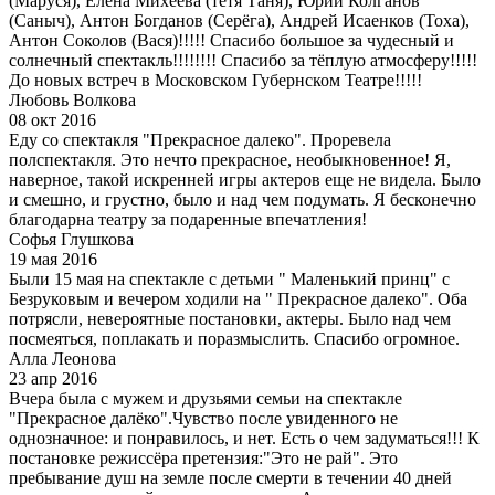
(Маруся), Елена Михеева (тётя Таня), Юрий Колганов
(Саныч), Антон Богданов (Серёга), Андрей Исаенков (Тоха),
Антон Соколов (Вася)!!!!! Спасибо большое за чудесный и
солнечный спектакль!!!!!!!! Спасибо за тёплую атмосферу!!!!!
До новых встреч в Московском Губернском Театре!!!!!
Любовь Волкова
08 окт 2016
Еду со спектакля "Прекрасное далеко". Проревела
полспектакля. Это нечто прекрасное, необыкновенное! Я,
наверное, такой искренней игры актеров еще не видела. Было
и смешно, и грустно, было и над чем подумать. Я бесконечно
благодарна театру за подаренные впечатления!
Софья Глушкова
19 мая 2016
Были 15 мая на спектакле с детьми " Маленький принц" с
Безруковым и вечером ходили на " Прекрасное далеко". Оба
потрясли, невероятные постановки, актеры. Было над чем
посмеяться, поплакать и поразмыслить. Спасибо огромное.
Алла Леонова
23 апр 2016
Вчера была с мужем и друзьями семьи на спектакле
"Прекрасное далёко".Чувство после увиденного не
однозначное: и понравилось, и нет. Есть о чем задуматься!!! К
постановке режиссёра претензия:"Это не рай". Это
пребывание душ на земле после смерти в течении 40 дней