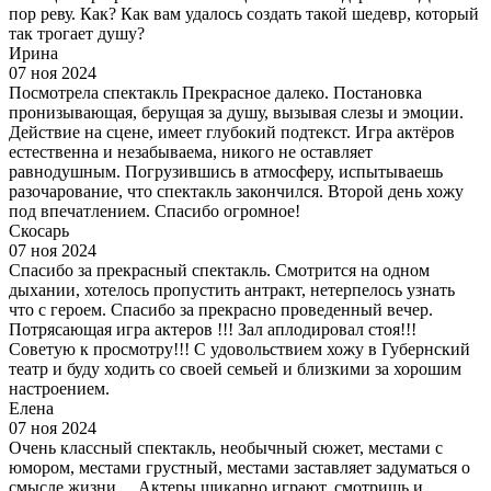
пор реву. Как? Как вам удалось создать такой шедевр, который
так трогает душу?
Ирина
07 ноя 2024
Посмотрела спектакль Прекрасное далеко. Постановка
пронизывающая, берущая за душу, вызывая слезы и эмоции.
Действие на сцене, имеет глубокий подтекст. Игра актёров
естественна и незабываема, никого не оставляет
равнодушным. Погрузившись в атмосферу, испытываешь
разочарование, что спектакль закончился. Второй день хожу
под впечатлением. Спасибо огромное!
Скосарь
07 ноя 2024
Спасибо за прекрасный спектакль. Смотрится на одном
дыхании, хотелось пропустить антракт, нетерпелось узнать
что с героем. Спасибо за прекрасно проведенный вечер.
Потрясающая игра актеров !!! Зал аплодировал стоя!!!
Советую к просмотру!!! С удовольствием хожу в Губернский
театр и буду ходить со своей семьей и близкими за хорошим
настроением.
Елена
07 ноя 2024
Очень классный спектакль, необычный сюжет, местами с
юмором, местами грустный, местами заставляет задуматься о
смысле жизни… Актеры шикарно играют, смотришь и