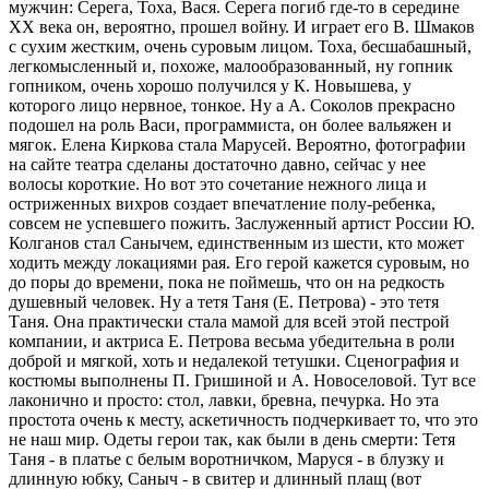
мужчин: Серега, Тоха, Вася. Серега погиб где-то в середине
XX века он, вероятно, прошел войну. И играет его В. Шмаков
с сухим жестким, очень суровым лицом. Тоха, бесшабашный,
легкомысленный и, похоже, малообразованный, ну гопник
гопником, очень хорошо получился у К. Новышева, у
которого лицо нервное, тонкое. Ну а А. Соколов прекрасно
подошел на роль Васи, программиста, он более вальяжен и
мягок. Елена Киркова стала Марусей. Вероятно, фотографии
на сайте театра сделаны достаточно давно, сейчас у нее
волосы короткие. Но вот это сочетание нежного лица и
остриженных вихров создает впечатление полу-ребенка,
совсем не успевшего пожить. Заслуженный артист России Ю.
Колганов стал Санычем, единственным из шести, кто может
ходить между локациями рая. Его герой кажется суровым, но
до поры до времени, пока не поймешь, что он на редкость
душевный человек. Ну а тетя Таня (Е. Петрова) - это тетя
Таня. Она практически стала мамой для всей этой пестрой
компании, и актриса Е. Петрова весьма убедительна в роли
доброй и мягкой, хоть и недалекой тетушки. Сценография и
костюмы выполнены П. Гришиной и А. Новоселовой. Тут все
лаконично и просто: стол, лавки, бревна, печурка. Но эта
простота очень к месту, аскетичность подчеркивает то, что это
не наш мир. Одеты герои так, как были в день смерти: Тетя
Таня - в платье с белым воротничком, Маруся - в блузку и
длинную юбку, Саныч - в свитер и длинный плащ (вот