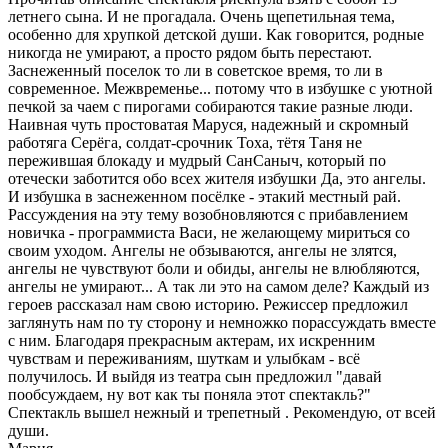
летнего сына. И не прогадала. Очень щепетильная тема,
особенно для хрупкой детской души. Как говорится, родные
никогда не умирают, а просто рядом быть перестают.
Заснеженный поселок то ли в советское время, то ли в
современное. Межвременье... потому что в избушке с уютной
печкой за чаем с пирогами собираются такие разные люди.
Наивная чуть простоватая Маруся, надежный и скромный
работяга Серёга, солдат-срочник Тоха, тётя Таня не
пережившая блокаду и мудрый СанСаныч, который по
отечески заботится обо всех жителя избушки Да, это ангелы.
И избушка в заснеженном посёлке - этакий местный рай.
Рассуждения на эту тему возобновляются с прибавлением
новичка - программиста Васи, не желающему мириться со
своим уходом. Ангелы не обзываются, ангелы не злятся,
ангелы не чувствуют боли и обиды, ангелы не влюбляются,
ангелы не умирают... А так ли это на самом деле? Каждый из
героев рассказал нам свою историю. Режиссер предложил
заглянуть нам по ту сторону и немножко порассуждать вместе
с ним. Благодаря прекрасным актерам, их искренним
чувствам и переживаниям, шуткам и улыбкам - всё
получилось. И выйдя из театра сын предложил "давай
пообсуждаем, ну вот как ты поняла этот спектакль?"
Спектакль вышел нежный и трепетный . Рекомендую, от всей
души.