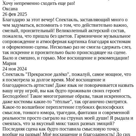
Хочу непременно сходить еще раз!
Оксана
26 фев 2025
Благодарю за этот вечер! Спектакль, заставляющий много о
чем задуматься, вспомнить о том, что действительно важно,
смелый, пронзительный! Великолепный актерский состав,
пожалела, что пришла без цветов. Гармоничное музыкальное
сопровождение и атмосферная картинка благодаря костюмам
и оформлению сцены. Несколько раз не смогла сдержать слез,
так искренне и пронзительно было происходящее на сцене.
Было и смешно, и горько. Мое восхищение и рекомендации!
Мария
24 ноя 2024
Спектакль "Прекрасное далёко", пожалуй, самое мощное, что
я посмотрела за долгое время. Моё восхищение и
благодарность артистам! Даже язык не поворачивается назвать
вашу игру игрой, вы как будто проживали своих героев!
Бесподобно! Такие многогранные образы, такая искренность,
даже костюмы какие-то "тёплые", так органично смотрятся.
Какое-то волшебное переплетение глубоких философских
смыслов, тонкого юмора, трагедии, фантазии и современной
реальности просто сыграло на струнах моей души! Я рыдала и
смеялась, что за вкусный микс таких разных эмоций?
Последняя сцена как будто поставила смысловую точку,
вообще на разрыв! Моё восхищение и благодарность! До сих