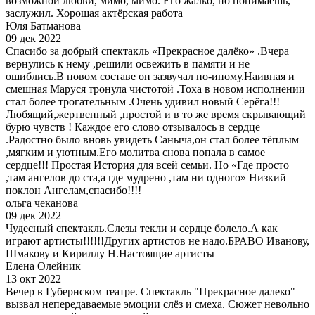
возможной любви, мимо, мимо. Его жалко, но понимаешь,
заслужил. Хорошая актёрская работа
Юля Батманова
09 дек 2022
Спасибо за добрый спектакль «Прекрасное далёко» .Вчера
вернулись к нему ,решили освежить в памяти и не
ошиблись.В новом составе он зазвучал по-иному.Наивная и
смешная Маруся тронула чистотой .Тоха в новом исполнении
стал более трогательным .Очень удивил новый Серёга!!!
Любящий,жертвенный ,простой и в то же время скрывающий
бурю чувств ! Каждое его слово отзывалось в сердце
.Радостно было вновь увидеть Саныча,он стал более тёплым
,мягким и уютным.Его молитва снова попала в самое
сердце!!! Простая История для всей семьи. Но «Где просто
,там ангелов до ста,а где мудрено ,там ни одного» Низкий
поклон Ангелам,спасибо!!!!
ольга чеканова
09 дек 2022
Чудесный спектакль.Слезы текли и сердце болело.А как
играют артисты!!!!!!Других артистов не надо.БРАВО Иванову,
Шмакову и Кириллу Н.Настоящие артисты
Елена Олейник
13 окт 2022
Вечер в Губернском театре. Спектакль "Прекрасное далеко"
вызвал непередаваемые эмоции слёз и смеха. Сюжет невольно