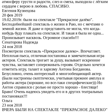
атмосферу грусти и радости, слез и смеха, выходила с лёгким
сердцем с верою в любовь. СПАСИБО.
Евгения Кузнецова
20 фев 2019
19.02.2019г. были на спектакле "Прекрасное далёко".
Бесподобнейший спектакль о жизни в Раю, но с мечтами о
земной жизни. Я даже и представить не могла, что когда-
нибудь буду плакать на спектакле. И такая я была не одна...
Пронизывает насквозь. Огромное спасибо!!!
Сенаторова Надежда
24 ноя 2018
Посмотрели спектакль «Прекрасное далеко». Впечатляет.
Неплохая пьеса, отличная постановка и замечательная игра
актеров. Спектакль трогает за душу, вызывает искренние
чувства, заставляет сопереживать героям. Отдельно хочется
отметить игру, талант и харизму Антона Богданова.
Безусловно, очень интересный и многообещающий актер.
(Были настроены скептически, учитывая прежнее амплуа и
работы актера (хорошие, но все-таки специфические))) Но
Антон справился с ролью не просто хорошо - блестяще!
Браво! Очень надеюсь увидеть его и в других театральных
постановках!!!
Ольга
23 ноя 2018
ВЧЕРА БЫЛИ НА СПЕКТАКЛЕ "ПРЕКРАСНОЕ ДАЛЕКО"