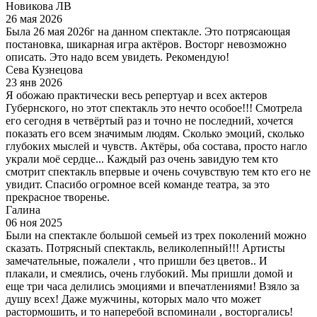
Новикова ЛВ
26 мая 2026
Была 26 мая 2026г на данном спектакле. Это потрясающая
постановка, шикарная игра актёров. Восторг невозможно
описать. Это надо всем увидеть. Рекомендую!
Сева Кузнецова
23 янв 2026
Я обожаю практически весь репертуар и всех актеров
Губернского, но этот спектакль это нечто особое!!! Смотрела
его сегодня в четвёртый раз и точно не последний, хочется
показать его всем значимым людям. Сколько эмоций, сколько
глубоких мыслей и чувств. Актёры, оба состава, просто нагло
украли моё сердце... Каждый раз очень завидую тем кто
смотрит спектакль впервые и очень сочувствую тем кто его не
увидит. Спасибо огромное всей команде театра, за это
прекрасное творенье.
Галина
06 ноя 2025
Были на спектакле большой семьей из трех поколений можно
сказать. Потрясный спектакль, великолепный!!! Артисты
замечательные, пожалели , что пришли без цветов.. И
плакали, и смеялись, очень глубокий. Мы пришли домой и
еще три часа делились эмоциями и впечатлениями! Взяло за
душу всех! Даже мужчины, которых мало что может
растормошить, и то наперебой вспоминали , восторгались!