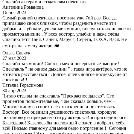
Спасибо актерам и создателям спектакля.
Ангелина Романова
16 ноя 2023
Самый родной спектакль, посетила уже 7ой раз. Всегда
приглашаю своих близких, чтобы разделить вместе эти
добрые и глубокие душевные эмоции, послушать их первое от
просмотра мнение.. У всех восторг, улыбки и даже слёзы.
Спасибо тётя Таня, Саныч, Маруся, Серёга, ТОХА, Вася. Не
смотря на замену актёров❤️
Ольга Савчук
27 мая 2023
Спасибо за эмоции! Слёзы, смех и невероятные эмоции!
Спектакль " на одном дыхании " , такая игра актёров, что не
хотелось расставаться ! Долгое, очень долгое послевкусие от
спектакля!!!
Татьяна Герасимова
30 апр 2023
Читаю отзывы на спектакль "Прекрасное далеко". Сто
процентов положительные, я бы сказала больше, чем +.
Многие пишут о своих слезах искренне и не стесняясь.
Восторг! Все оценили душевность спектакля, хорошую
постановку и прекрасную игру актеров. И я присоединяюсь!
Благодарю! Казалось бы несложный сюжет, а вобрал в себя
всё! Письмо главному для меня было потрясение!!! Сегодня
вслух и громко! Это даже не фига в кармане, а откровение