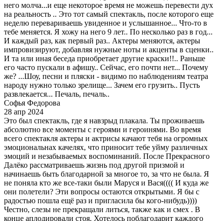
него молча...и еще некоторое время не можешь перевести дух
на реальность .. Это тот самый спектакль, после которого еще
неделю перевариваешь увиденное и услышанное... Что-то в
тебе меняется. Я хожу на него 9 лет.. По несколько раз в год...
И каждый раз, как первый раз.. Актеры меняются, актеры
импровизируют, добавляя нужные ноты и акценты в сценки..
И та или иная беседа приобретает другие краски!!.. Раньше
его часто пускали в афишу.. Сейчас, его почти нет... Почему
же? ...Шоу, песни и пляски - видимо по наблюдениям театра
народу нужно только зрелище... Зачем его грузить.. Пусть
развлекается... Печаль, печаль..
Софья Федорова
28 апр 2024
Это был спектакль, где я навзрыд плакала. Ты проживаешь
абсолютно все моменты с героями и героинями. Во время
всего спектакля актеры и актрисы качают тебя на огромных
эмоциональнах качелях, что приносит тебе уйму различных
эмоций и незабываемых воспоминаний. После Прекрасного
Далёко рассматриваешь жизнь под другой призмой и
начинаешь быть благодарной за многое то, за что не была. Я
не поняла кто же все-таки были Маруся и Вася(((( И куда же
они полетели? Эти вопросы остаются открытыми. Я бы с
радостью пошла ещё раз и пригласила бы кого-нибудь))))
Честно, слезы не прекращали литься, также как и смех . В
конце аплодировали стоя. Хотелось поблагодарит каждого