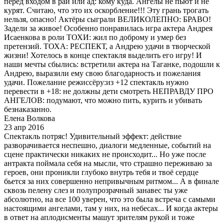
перед входом в рай или ад: кому куда. Ангелы не пьют и не
курят. Считаю, что это их оскорбление!!! Эту грань трогать
нельзя, опасно! Актёры сыграли ВЕЛИКОЛЕПНО: БРАВО!
Задели за живое! Особенно понравилась игра актера Андрея
Исаенкова в роли ТОХИ: жил по доброму и умер без
претензий. ТОХА: РЕСПЕКТ, а Андрею удачи в творческой
жизни! Хотелось в конце спектакля выделить его игру! И
наши мечты сбылись: встретили актера на Таганке, подошли к
Андрею, выразили ему свою благодарность и пожелания
удачи. Пожелание режиссёру:из +12 спектакль нужно
перевести в +18: не должны дети смотреть НЕПРАВДУ ПРО
АНГЕЛОВ: подумают, что можно пить, курить и убивать
безнаказанно.
Елена Волкова
23 апр 2016
Спектакль потряс! Удивительный эффект: действие
разворачивается неспешно, диалоги медленные, событий на
сцене практически никаких не происходит... Но уже после
антракта поймала себя на мысли, что страшно переживаю за
героев, они проникли глубоко внутрь тебя и твоё сердце
бьется за них совершенно непривычным ритмом... А в финале
сквозь пелену слез и полупрозрачный занавес ты уже
абсолютно, на все 100 уверен, что это была встреча с самыми
настоящими ангелами, там у них, на небесах... И когда актеры
в ответ на аплодисменты машут зрителям рукой и тоже