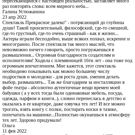
пересекающийся с настоящей реальностью, заставляет много
раз повторять слова: всем мирного неба...
Галина Устюжанина
23 апр 2022
Спектакль Прекрасное далеко" - потрясающий до глубины
души! Такой пронзительный, философский, где-то смешной,
где-то грустный, где-то очень страшный - как в жизни...
Актеры играли бесподобно, выше всяких похвал, искренне и
многогранно. После спектакля так много мыслей, что
невозможно ничего говорить, просто погружаешься в
размышления... Огромная благодарность создателям и
исполнителям! Ходила с племянницей 16ти лет - она тоже под
огромным впечатлением. Мне кажется, этот спектакль
необходимо показывать как можно большему числу
подростков и молодежи - для роста души, умения делать
выбор, размышлять... Так же благодарим за инсталляцию в
фойе театра - абсолютно аутентичные вещи времен моей
бабушки ( а у всех тогда были одинаковые мебель, посуда,
одежда, парфюм и книги..), словно перенеслась в детство и
оказалась в ее квартире, даже озвучка тех лет! И все можно
трогать, взять книгу с полки, постирать носки в тазике,
попечатать на машинке...Полностью окунаешься в атмосферу
тех лет. Здорово придумали!
Ольга
11 фев 2022