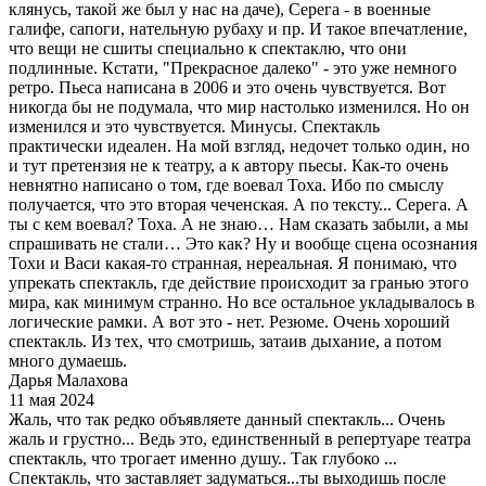
клянусь, такой же был у нас на даче), Серега - в военные
галифе, сапоги, нательную рубаху и пр. И такое впечатление,
что вещи не сшиты специально к спектаклю, что они
подлинные. Кстати, "Прекрасное далеко" - это уже немного
ретро. Пьеса написана в 2006 и это очень чувствуется. Вот
никогда бы не подумала, что мир настолько изменился. Но он
изменился и это чувствуется. Минусы. Спектакль
практически идеален. На мой взгляд, недочет только один, но
и тут претензия не к театру, а к автору пьесы. Как-то очень
невнятно написано о том, где воевал Тоха. Ибо по смыслу
получается, что это вторая чеченская. А по тексту... Серега. А
ты с кем воевал? Тоха. А не знаю… Нам сказать забыли, а мы
спрашивать не стали… Это как? Ну и вообще сцена осознания
Тохи и Васи какая-то странная, нереальная. Я понимаю, что
упрекать спектакль, где действие происходит за гранью этого
мира, как минимум странно. Но все остальное укладывалось в
логические рамки. А вот это - нет. Резюме. Очень хороший
спектакль. Из тех, что смотришь, затаив дыхание, а потом
много думаешь.
Дарья Малахова
11 мая 2024
Жаль, что так редко объявляете данный спектакль... Очень
жаль и грустно... Ведь это, единственный в репертуаре театра
спектакль, что трогает именно душу.. Так глубоко ...
Спектакль, что заставляет задуматься...ты выходишь после