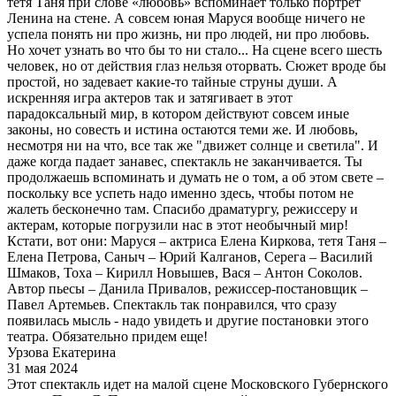
тетя Таня при слове «любовь» вспоминает только портрет
Ленина на стене. А совсем юная Маруся вообще ничего не
успела понять ни про жизнь, ни про людей, ни про любовь.
Но хочет узнать во что бы то ни стало... На сцене всего шесть
человек, но от действия глаз нельзя оторвать. Сюжет вроде бы
простой, но задевает какие-то тайные струны души. А
искренняя игра актеров так и затягивает в этот
парадоксальный мир, в котором действуют совсем иные
законы, но совесть и истина остаются теми же. И любовь,
несмотря ни на что, все так же "движет солнце и светила". И
даже когда падает занавес, спектакль не заканчивается. Ты
продолжаешь вспоминать и думать не о том, а об этом свете –
поскольку все успеть надо именно здесь, чтобы потом не
жалеть бесконечно там. Спасибо драматургу, режиссеру и
актерам, которые погрузили нас в этот необычный мир!
Кстати, вот они: Маруся – актриса Елена Киркова, тетя Таня –
Елена Петрова, Саныч – Юрий Калганов, Серега – Василий
Шмаков, Тоха – Кирилл Новышев, Вася – Антон Соколов.
Автор пьесы – Данила Привалов, режиссер-постановщик –
Павел Артемьев. Спектакль так понравился, что сразу
появилась мысль - надо увидеть и другие постановки этого
театра. Обязательно придем еще!
Урзова Екатерина
31 мая 2024
Этот спектакль идет на малой сцене Московского Губернского