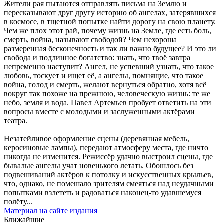
Жители рая пытаются отправлять письма на Землю и
пересказывают друг другу историю об ангелах, затерявшихся
в космосе, в тщетной попытке найти дорогу на свою планету.
Чем же плох этот рай, почему жизнь на Земле, где есть боль,
смерть, война, называют свободой? Чем нехороша
размеренная бесконечность и так ли важно будущее? И это ли
свобода и подлинное богатство: знать, что твоё завтра
непременно наступит? Ангел, не успевший узнать, что такое
любовь, тоскует и ищет её, а ангелы, помнящие, что такое
война, голод и смерть, желают вернуться обратно, хотя всё
вокруг так похоже на прежнюю, человеческую жизнь: те же
небо, земля и вода. Павел Артемьев пробует ответить на эти
вопросы вместе с молодыми и заслуженными актёрами
театра.
Незатейливое оформление сцены (деревянная мебель,
керосиновые лампы), передают атмосферу места, где ничто
никогда не изменится. Режиссёр удачно выстроил сцены, где
бывалые ангелы учат новенького летать. Обошлось без
подвешиваний актёров к потолку и искусственных крыльев,
что, однако, не помешало зрителям смеяться над неудачными
попытками взлететь и радоваться наконец-то удавшемуся
полёту...
Материал на сайте издания
Ближайшие