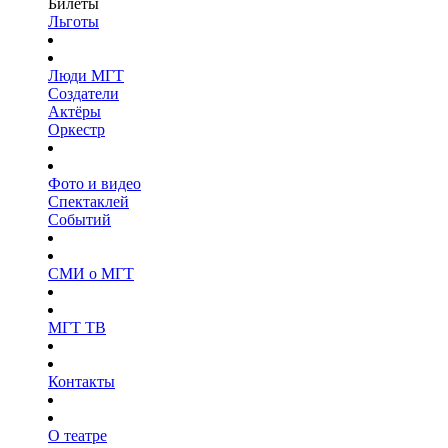
Билеты
Льготы
Люди МГТ
Создатели
Актёры
Оркестр
Фото и видео
Спектаклей
Событий
СМИ о МГТ
МГТ ТВ
Контакты
О театре