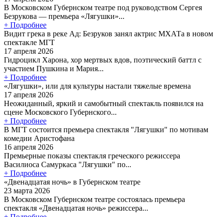
В Московском Губернском театре под руководством Сергея
Безрукова — премьера «Лягушки»...
+ Подробнее
Видит грека в реке Ад: Безруков занял актрис МХАТа в новом
спектакле МГТ
17 апреля 2026
Гидроцикл Харона, хор мертвых вдов, поэтический баттл с
участием Пушкина и Мария...
+ Подробнее
«Лягушки», или для культуры настали тяжелые времена
17 апреля 2026
Неожиданный, яркий и самобытный спектакль появился на
сцене Московского Губернского...
+ Подробнее
В МГТ состоится премьера спектакля "Лягушки" по мотивам
комедии Аристофана
16 апреля 2026
Премьерные показы спектакля греческого режиссера
Василиоса Самуркаса "Лягушки" по...
+ Подробнее
«Двенадцатая ночь» в Губернском театре
23 марта 2026
В Московском Губернском театре состоялась премьера
спектакля «Двенадцатая ночь» режиссера...
+ Подробнее