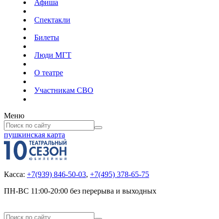
Афиша
Спектакли
Билеты
Люди МГТ
О театре
Участникам СВО
Меню
пушкинская карта
Касса:
+7(939) 846-50-03
,
+7(495) 378-65-75
ПН-ВС 11:00-20:00 без перерыва и выходных