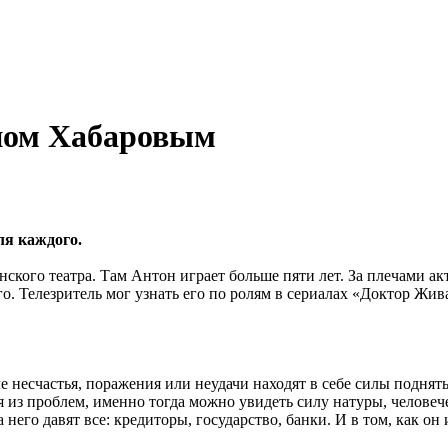
оном Хабаровым
ля каждого.
нского театра. Там Антон играет больше пяти лет. За плечами а
. Телезритель мог узнать его по ролям в сериалах «Доктор Жив
 несчастья, поражения или неудачи находят в себе силы поднять
тся из проблем, именно тогда можно увидеть силу натуры, челове
его давят все: кредиторы, государство, банки. И в том, как он 