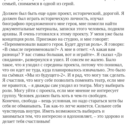
семьей, снимаемся в одной из серий.
Должен был быть еще один проект, исторический, дорогой. Я
должен был играть историческую личность, изучал
биографию предложенного мне героя, мне помогли найти
документальные материалы, записки этого человека, подняли
архивы. Я очень готовился к этому проекту. У меня уже была
концепция роли. Приезжаю на студию, и мне говорят:
«Переименовали вашего героя. Будет другая роль». Я говорю:
«В смысле переименовали?» А мне в ответ: «А какая вам
разница? У вас ставка большая, вот и играйте». Я сказал «До
свидания», развернулся и ушел. И совсем не жалею. Было
такое, что я уходил с середины проекта, потому что понимал,
что он идет не туда, куда планировалось изначально. Это было
на съёмках «Мы из будущего-2». И я рад, что могу так сделать.
Я счастлив, что могу себе позволить поменять театр, если мне
не нравится, – я дважды сам уходил из театра. Могу выбирать
роли. Могу уйти с проекта, если мое мнение не интересует
группу. Человек должен быть хоть в чем-то свободен.
Конечно, свобода – вещь условная, но надо стараться хотя бы
себя не обманывать. Так как-то легче живется. Сильнее себя
чувствуешь внутри. Иметь возможность выбирать и
заниматься тем, что интересно и вдохновляет, – это здорово и
делает тебя счастливым!