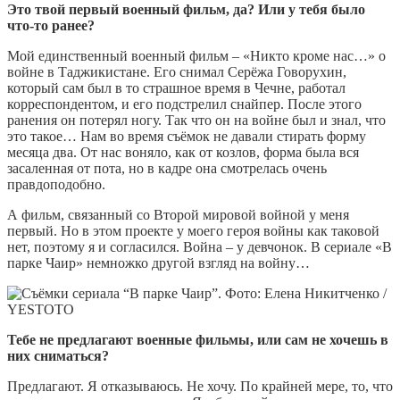
Это твой первый военный фильм, да? Или у тебя было
что-то ранее?
Мой единственный военный фильм – «Никто кроме нас…» о
войне в Таджикистане. Его снимал Серёжа Говорухин,
который сам был в то страшное время в Чечне, работал
корреспондентом, и его подстрелил снайпер. После этого
ранения он потерял ногу. Так что он на войне был и знал, что
это такое… Нам во время съёмок не давали стирать форму
месяца два. От нас воняло, как от козлов, форма была вся
засаленная от пота, но в кадре она смотрелась очень
правдоподобно.
А фильм, связанный со Второй мировой войной у меня
первый. Но в этом проекте у моего героя войны как таковой
нет, поэтому я и согласился. Война – у девчонок. В сериале «В
парке Чаир» немножко другой взгляд на войну…
Тебе не предлагают военные фильмы, или сам не хочешь в
них сниматься?
Предлагают. Я отказываюсь. Не хочу. По крайней мере, то, что