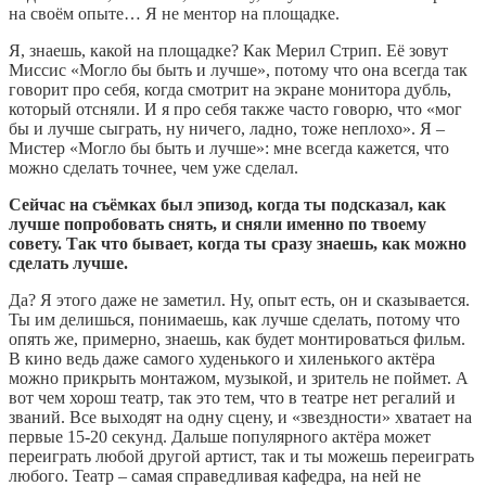
на своём опыте… Я не ментор на площадке.
Я, знаешь, какой на площадке? Как Мерил Стрип. Её зовут
Миссис «Могло бы быть и лучше», потому что она всегда так
говорит про себя, когда смотрит на экране монитора дубль,
который отсняли. И я про себя также часто говорю, что «мог
бы и лучше сыграть, ну ничего, ладно, тоже неплохо». Я –
Мистер «Могло бы быть и лучше»: мне всегда кажется, что
можно сделать точнее, чем уже сделал.
Сейчас на съёмках был эпизод, когда ты подсказал, как
лучше попробовать снять, и сняли именно по твоему
совету. Так что бывает, когда ты сразу знаешь, как можно
сделать лучше.
Да? Я этого даже не заметил. Ну, опыт есть, он и сказывается.
Ты им делишься, понимаешь, как лучше сделать, потому что
опять же, примерно, знаешь, как будет монтироваться фильм.
В кино ведь даже самого худенького и хиленького актёра
можно прикрыть монтажом, музыкой, и зритель не поймет. А
вот чем хорош театр, так это тем, что в театре нет регалий и
званий. Все выходят на одну сцену, и «звездности» хватает на
первые 15-20 секунд. Дальше популярного актёра может
переиграть любой другой артист, так и ты можешь переиграть
любого. Театр – самая справедливая кафедра, на ней не