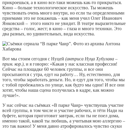
прикроешься, а в кино все-таки можешь как-то прикрыться.
Кино – больше технологическое искусство. Ты можешь
чувствовать очень много внутри, но если ты определенными
приемами это не покажешь – как меня учил Олег Иванович
Янковский – этого никто не увидит. В театре выразительные
средства – голос, жест; в кино – глаза и много техники. Это
два разных, но удивительных, вида искусства.
Вот мы стоим сегодня с Нуцей
(актриса Нуца Хубулава –
прим. кор.)
, и я говорю: «Какая у нас классная профессия!
Сейчас на площадке 60 человек группы, и все они
просыпаются с утра, едут на работу… Ну, естественно, для
того, чтобы заработать деньги. Но, и едут для того, чтобы мы
с тобой пробежались по улице, как будто мы одни! И все они
хотят, чтобы наша сцена получилась в кадре, как можно
лучше!».
У нас сейчас на съёмках «В парке Чаир» чувствуешь участие
всей группы, в том числе и участие рабочих, и тёти Нади на
буфете, которая приготовит завтрак, если ты не поел дома,
именно такой, какой ты любишь, а учитывая мою аллергию –
это так важно! У меня давно атрофировалось чувство скуки