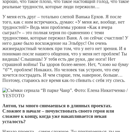
хорошо, что такое плохо, что такое настоящий голод, что такое
реальные трудности, которые люди пережили…
У меня есть друг – тотально слепой Ванька Ерхов. Я после
того, как с ним встречаюсь, думаю: «У меня же, вообще, нет
трудностей!» Ведь мои проблемы уровня «Как я вчера
сыграл?» – это полная херня по сравнению с теми
трудностями, которые пережил Ваня. А он сейчас счастлив! У
него даже было восхождение на Эльбрус! Он очень
жизнерадостный человек при том, что у него нет зрения. И я
понимаю после нашего общения, что у меня нет проблем! Ты
видишь! Слышишь! У тебя есть две руки, две ноги! Нет
страшной войны! Ты здоров более-менее. Нет,
*слово на букву
“
б”
*,
проблем! Никаких. Но человек так устроен, что ему
хочется пострадать. И чем старше, тем, наверное, больше…
Поэтому, стараюсь все время как-то сбивать с себя эту спесь.
Антон, ты много снимаешься в длинных проектах.
Сложнее в начале – почувствовать своего героя или
сложнее к концу, когда уже накапливается некая
усталость?
Начало проекта – самое сложное. Ты притираешься, ты не