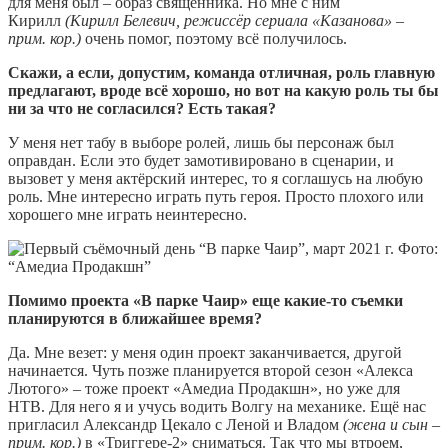
для меня был – образ священника. Но мне с ним
Кирилл
(Кирилл Белевич, режиссёр сериала «Казанова» –
прим. кор.)
очень помог, поэтому всё получилось.
Скажи, а если, допустим, команда отличная, роль главную
предлагают, вроде всё хорошо, но вот на какую роль ты бы
ни за что не согласился? Есть такая?
У меня нет табу в выборе ролей, лишь бы персонаж был
оправдан. Если это будет замотивировано в сценарии, и
вызовет у меня актёрский интерес, то я соглашусь на любую
роль. Мне интересно играть путь героя. Просто плохого или
хорошего мне играть неинтересно.
Помимо проекта «В парке Чаир» еще какие-то съемки
планируются в ближайшее время?
Да. Мне везет: у меня один проект заканчивается, другой
начинается. Чуть позже планируется второй сезон «Алекса
Лютого» – тоже проект «Амедиа Продакшн», но уже для
НТВ. Для него я и учусь водить Волгу на механике. Ещё нас
пригласил Александр Цекало с Леной и Владом
(жена и сын –
прим. кор.)
в «Триггере-2» сниматься. Так что мы втроем,