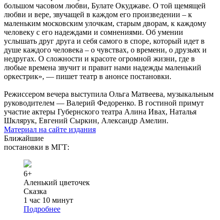
большом часовом любви, Булате Окуджаве. О той щемящей
любви и вере, звучащей в каждом его произведении – к
маленьким московским улочкам, старым дворам, к каждому
человеку с его надеждами и сомнениями. Об умении
услышать друг друга и себя самого в споре, который идет в
душе каждого человека – о чувствах, о времени, о друзьях и
недругах. О сложности и красоте огромной жизни, где в
любые времена звучит и правит нами надежды маленький
оркестрик», — пишет театр в анонсе постановки.
Режиссером вечера выступила Ольга Матвеева, музыкальным
руководителем — Валерий Федоренко. В гостиной примут
участие актеры Губернского театра Алина Ивах, Наталья
Шклярук, Евгений Сыркин, Александр Амелин.
Материал на сайте издания
Ближайшие
постановки в МГТ:
6+
Аленький цветочек
Сказка
1 час 10 минут
Подробнее