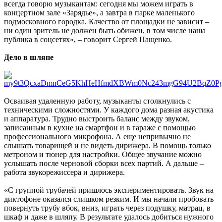
всегда говорю музыкантам: сегодня мы можем играть в
концертном зале «Зарядье», а завтра в парке маленького
подмосковного городка. Качество от площадки не зависит –
ни один зритель не должен быть обижен, в том числе наша
публика в соцсетях», – говорит Сергей Пащенко.
Дело в шляпе
Осваивая удаленную работу, музыканты столкнулись с
техническими сложностями. У каждого дома разная акустика
и аппаратура. Трудно выстроить баланс между звуком,
записанным в кухне на смартфон и в гараже с помощью
профессионального микрофона. А еще непривычно не
слышать товарищей и не видеть дирижера. В помощь только
метроном и тюнер для настройки. Общее звучание можно
услышать после черновой сборки всех партий. А дальше –
работа звукорежиссера и дирижера.
«С группой трубачей пришлось экспериментировать. Звук на
диктофоне оказался слишком резким. И мы начали пробовать
повернуть трубу вбок, вниз, играть через подушку, матрац, в
шкаф и даже в шляпу. В результате удалось добиться нужного