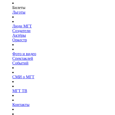
Билеты
Льготы
Люди МГТ
Создатели
Актёры
Оркестр
Фото и видео
Спектаклей
Событий
СМИ о МГТ
МГТ ТВ
Контакты