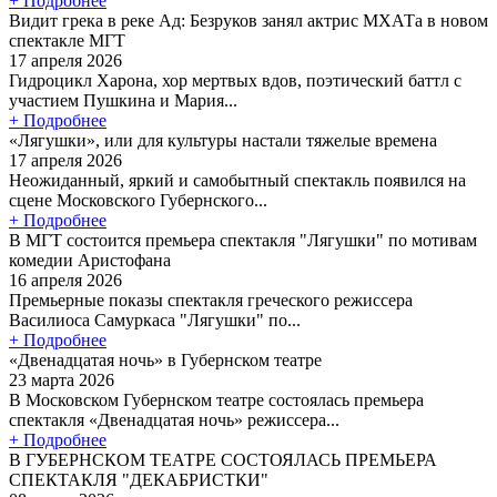
+ Подробнее
Видит грека в реке Ад: Безруков занял актрис МХАТа в новом
спектакле МГТ
17 апреля 2026
Гидроцикл Харона, хор мертвых вдов, поэтический баттл с
участием Пушкина и Мария...
+ Подробнее
«Лягушки», или для культуры настали тяжелые времена
17 апреля 2026
Неожиданный, яркий и самобытный спектакль появился на
сцене Московского Губернского...
+ Подробнее
В МГТ состоится премьера спектакля "Лягушки" по мотивам
комедии Аристофана
16 апреля 2026
Премьерные показы спектакля греческого режиссера
Василиоса Самуркаса "Лягушки" по...
+ Подробнее
«Двенадцатая ночь» в Губернском театре
23 марта 2026
В Московском Губернском театре состоялась премьера
спектакля «Двенадцатая ночь» режиссера...
+ Подробнее
В ГУБЕРНСКОМ ТЕАТРЕ СОСТОЯЛАСЬ ПРЕМЬЕРА
СПЕКТАКЛЯ "ДЕКАБРИСТКИ"