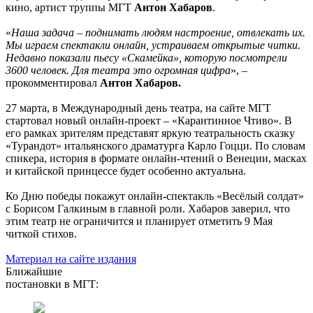
кино, артист труппы МГТ
Антон Хабаров
.
«
Наша задача – поднимать людям настроение, отвлекать их.
Мы играем спектакли онлайн, устраиваем открытые читки.
Недавно показали пьесу «Скамейка», которую посмотрели
3600 человек. Для театра это огромная цифра
», –
прокомментировал
Антон Хабаров.
27 марта, в Международный день театра, на сайте МГТ
стартовал новый онлайн-проект – «Карантинное Чтиво». В
его рамках зрителям представят яркую театральность сказку
«Турандот» итальянского драматурга Карло Гоцци. По словам
спикера, история в формате онлайн-чтений о Венеции, масках
и китайской принцессе будет особенно актуальна.
Ко Дню победы покажут онлайн-спектакль «Весёлый солдат»
с Борисом Галкиным в главной роли. Хабаров заверил, что
этим театр не ограничится и планирует отметить 9 Мая
читкой стихов.
Материал на сайте издания
Ближайшие
постановки в МГТ: