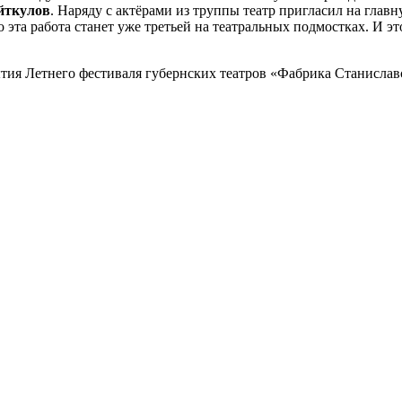
йткулов
.
Наряду с актёрами из труппы театр пригласил на главн
го эта работа станет уже третьей на театральных подмостках. И 
тия Летнего фестиваля губернских театров «Фабрика Станиславс