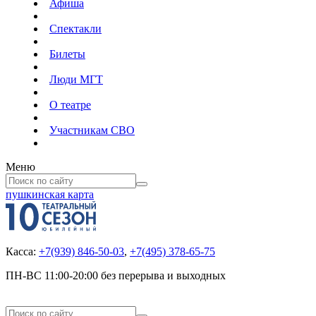
Афиша
Спектакли
Билеты
Люди МГТ
О театре
Участникам СВО
Меню
пушкинская карта
Касса:
+7(939) 846-50-03
,
+7(495) 378-65-75
ПН-ВС 11:00-20:00 без перерыва и выходных