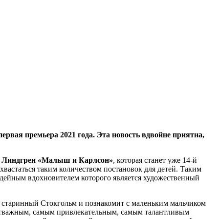
ервая премьера 2021 года. Эта новость вдвойне приятна,
 Линдгрен «Малыш и Карлсон»
, которая станет уже 14-й
хвастаться таким количеством постановок для детей. Таким
идейным вдохновителем которого является художественный
в старинный Стокгольм и познакомит с маленьким мальчиком
м отважным, самым привлекательным, самым талантливым