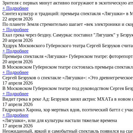
Зрителя с первых минут активно погружают в экзотическую атм
+ Подробнее
Синтез культур и традиций: премьера спектакля «Лягушки» в 
22 апреля 2026
По планете Земля стремительно шагает «век электроники и скор
+ Подробнее
Ехал грека через бездну. Самуркас поставил "Лягушек" у Безру
20 апреля 2026
Худрук Московского Губернского театра Сергей Безруков считае
+ Подробнее
Премьера спектакля «Лягушки» Губернском театре: фоторепор
20 апреля 2026
В Московском Губернском театре состоялась премьера спектакл
+ Подробнее
Сергей Безруков о спектакле «Лягушки»: «Это древнегреческое
17 апреля 2026
В Московском Губернском театре под руководством Сергея Без
+ Подробнее
Видит грека в реке Ад: Безруков занял актрис МХАТа в новом
17 апреля 2026
Гидроцикл Харона, хор мертвых вдов, поэтический баттл с уча
+ Подробнее
«Лягушки», или для культуры настали тяжелые времена
17 апреля 2026
Неожиданный, яркий и самобытный спектакль появился на сцен