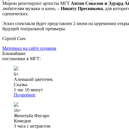
Мирою репетируют артисты МГТ
Антон Соколов и Эдуард А
любителям музыки и кино, –
Никиту Преснякова
, для которо
сценических.
Эскиз спектакля будет представлен 2 июня на церемонии откры
будущей театральной премьеры.
Сергей Сыч
Материал на сайте издания
Ближайшие
постановки в МГТ:
6+
Аленький цветочек
Сказка
1 час 10 минут
Подробнее
16+
Женитьба Фигаро
Комедия
3 часа с антрактом