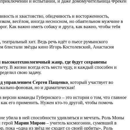
а приключений и испытаний, и даже домомучительница Фрекен
енчивость и хвастовство, обидчивость и восторженность,
ерзком, весёлом, иногда несносном, но обаятельном мужчине в
орог. Как важно иметь собаку и друга, как важно, чтобы тебя
, театральный хит. Ведь речь идёт о пьесе румынского
м блистали звёзды кино Игорь Костолевский, Анастасия
высокотехнологичный жанр, где будут сохранены
вету. В жизни всегда есть место чуду, и каждый способен и
ределил свою задачу.
од управлением Сергея Пащенко
, который участвует во
ыкально-фоновая, но и драматическая!
в версии команды Губернского – это история о том, что главное
, как его применить. Нужен кто-то другой, чтобы помочь
не убила в ней способности удивляться и мечтать. Роль Моны
й герой
Марин Мирою
– учитель космогонии, сумевший в
, пока «одна из звёзд не сходит со своей орбиты». Роль