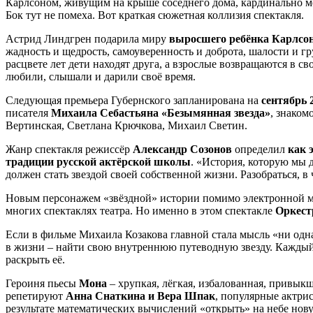
Карлсоном, живущим на крыше соседнего дома, кардинально 
Бок тут не помеха. Вот краткая сюжетная коллизия спектакля.
Астрид Линдгрен подарила миру
выросшего ребёнка Карлсо
жадность и щедрость, самоуверенность и доброта, шалости и гр
расцвете лет дети находят друга, а взрослые возвращаются в св
любили, слышали и дарили своё время.
Следующая премьера Губернского запланирована на
сентябрь 
писателя
Михаила Себастьяна «Безымянная звезда»
, знаком
Вертинская, Светлана Крючкова, Михаил Светин.
Жанр спектакля режиссёр
Александр Созонов
определил
как 
традиции русской актёрской школы
. «История, которую мы д
должен стать звездой своей собственной жизни. Разобраться, в 
Новым персонажем «звёздной» истории помимо электронной 
многих спектаклях театра. Но именно в этом спектакле
Оркест
Если в фильме Михаила Козакова главной стала мысль «ни одна 
в жизни – найти свою внутреннюю путеводную звезду. Каждый 
раскрыть её.
Героиня пьесы
Мона
– хрупкая, лёгкая, избалованная, привык
репетируют
Анна Снаткина и Вера Шпак
, популярные актри
результате математических вычислений «открыть» на небе новую