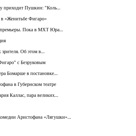
у приходит Пушкин: "Коль...
а в «Женитьбе Фигаро»
 премьеры. Пока в МХТ Юра...
дия
зрителя. Об этом в...
 Фигаро" с Безруковым
ра Бомарше в постановке...
офана в Губернском театре
рия Каллас, пара великих...
 комедии Аристофана «Лягушки»...