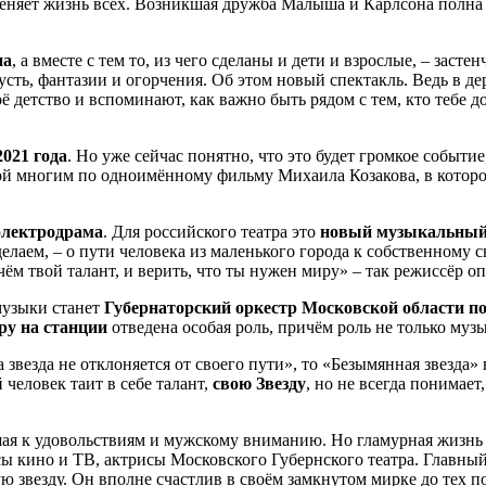
меняет жизнь всех. Возникшая дружба Малыша и Карлсона полн
на
, а вместе с тем то, из чего сделаны и дети и взрослые, – заст
усть, фантазии и огорчения. Об этом новый спектакль. Ведь в д
оё детство и вспоминают, как важно быть рядом с тем, кто тебе д
2021 года
. Но уже сейчас понятно, что это будет громкое событие
ой многим по одноимённому фильму Михаила Козакова, в которо
электродрама
. Для российского театра это
новый музыкальный 
елаем, – о пути человека из маленького города к собственному с
чём твой талант, и верить, что ты нужен миру» – так режиссёр оп
музыки станет
Губернаторский оркестр Московской области п
ру на станции
отведена особая роль, причём роль не только муз
звезда не отклоняется от своего пути», то «Безымянная звезда» 
человек таит в себе талант,
свою Звезду
, но не всегда понимает
шая к удовольствиям и мужскому вниманию. Но гламурная жизнь 
сы кино и ТВ, актрисы Московского Губернского театра. Главны
 звезду. Он вполне счастлив в своём замкнутом мирке до тех пор