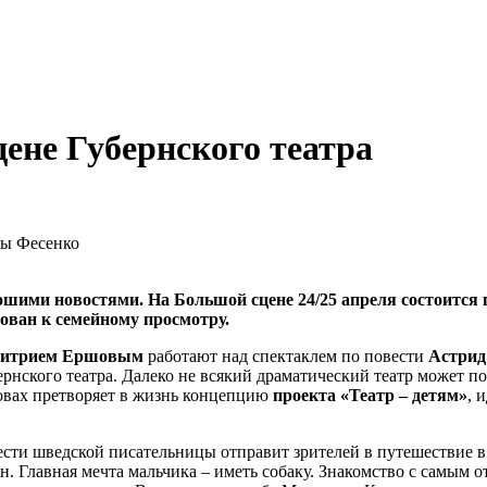
ене Губернского театра
ны Фесенко
шими новостями. На Большой сцене 24/25 апреля состоится п
дован к семейному просмотру.
итрием Ершовым
работают над спектаклем по повести
Астрид
рнского театра. Далеко не всякий драматический театр может по
ловах претворяет в жизнь концепцию
проекта «Театр – детям»
, 
ести шведской писательницы отправит зрителей в путешествие 
н. Главная мечта мальчика – иметь собаку. Знакомство с самы