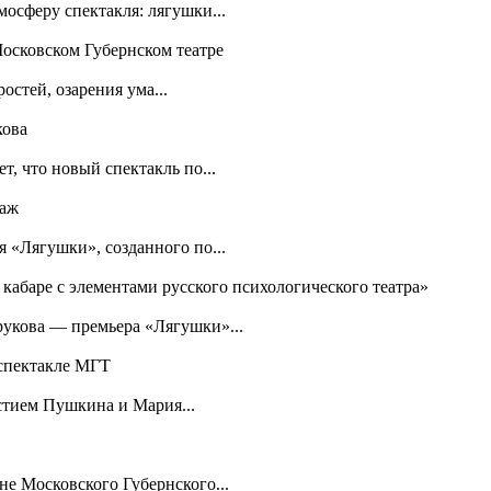
осферу спектакля: лягушки...
Московском Губернском театре
остей, озарения ума...
кова
т, что новый спектакль по...
таж
я «Лягушки», созданного по...
 кабаре с элементами русского психологического театра»
рукова — премьера «Лягушки»...
 спектакле МГТ
стием Пушкина и Мария...
е Московского Губернского...