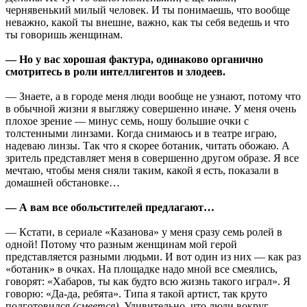
чернявенький милый человек. И ты понимаешь, что вообще
неважно, какой ты внешне, важно, как ты себя ведешь и что
ты говоришь женщинам.
— Но у вас хорошая фактура, одинаково органично
смотритесь в роли интеллигентов и злодеев.
— Знаете, а в городе меня люди вообще не узнают, потому что
в обычной жизни я выгляжу совершенно иначе. У меня очень
плохое зрение — минус семь, ношу большие очки с
толстенными линзами. Когда снимаюсь и в театре играю,
надеваю линзы. Так что я скорее ботаник, читать обожаю. А
зритель представляет меня в совершенно другом образе. Я все
мечтаю, чтобы меня сняли таким, какой я есть, показали в
домашней обстановке…
— А вам все обольстителей предлагают…
— Кстати, в сериале «Казанова» у меня сразу семь ролей в
одной! Потому что разным женщинам мой герой
представляется разными людьми. И вот один из них — как раз
«ботаник» в очках. На площадке надо мной все смеялись,
говорят: «Хабаров, ты как будто всю жизнь такого играл». Я
говорю: «Да-да, ребята». Типа я такой артист, так круто
подготовился
(смеется)
. Удивительно, что люди вокруг