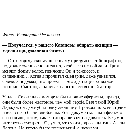
Фото: Екатерина Чеснокова
— Получается, у вашего Казановы обирать женщин —
хорошо продуманный бизнес?
— Он каждому своему персонажу придумывает биографию,
подходит очень основательно, чтобы его не поймали. Грим
меняет, форму волос, прическу. Он и режиссер, и
священник… Когда я прочитал сценарий, даже удивился.
Сначала подумал, что проект — это адаптация западной
истории. Смотрю, а написал наш отечественный автор.
У нас в Союзе на самом деле были такие аферисты, правда,
они были более жестокие, чем мой герой. Был такой Юрий
Ладжун, он даже убил одну женщину. Проехал по всей стране,
и все в него были влюблены. Есть документальный фильм о
его поимке, о том, как его допрашивает следователь. Безумно
интересно смотреть. Я думал, что увижу красавца типа Алена
Делона. Не тут-то было: полненький, с щечками,