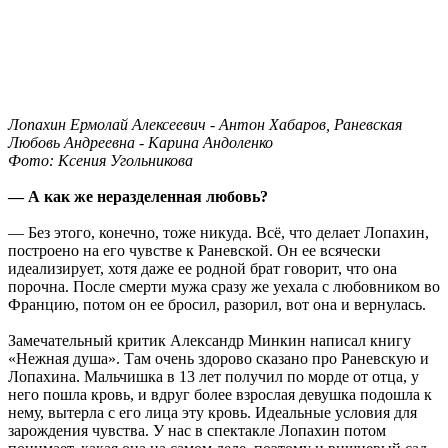
Лопахин Ермолай Алексеевич - Антон Хабаров, Раневская
Любовь Андреевна - Карина Андоленко
Фото: Ксения Угольникова
— А как же неразделенная любовь?
— Без этого, конечно, тоже никуда. Всё, что делает Лопахин,
построено на его чувстве к Раневской. Он ее всячески
идеализирует, хотя даже ее родной брат говорит, что она
порочна. После смерти мужа сразу же уехала с любовником во
Францию, потом он ее бросил, разорил, вот она и вернулась.
Замечательный критик Александр Минкин написал книгу
«Нежная душа». Там очень здорово сказано про Раневскую и
Лопахина. Мальчишка в 13 лет получил по морде от отца, у
него пошла кровь, и вдруг более взрослая девушка подошла к
нему, вытерла с его лица эту кровь. Идеальные условия для
зарождения чувства. У нас в спектакле Лопахин потом