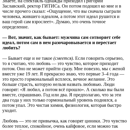
Знаете, на спектакль однажды приходил Григорий
Заславский, ректор ГИТИСа. Он потом подошел ко мне и в
числе прочего сказал: «Ощущение, что вы сначала сыграли
человека, жившего идеалом, а потом этот идеал рушится и
ваш герой сам взрослеет». Думаю, это очень точное
определение.
— Вот, значит, как бывает: мужчина сам сотворяет себе
идеал, потом сам в нем разочаровывается и перестает
любить?
— Бывает еще и не такое
(смеется)
. Если говорить серьезно,
то я считаю, что любовь — это чувство, которое приходит
потом. Оно не может прийти сразу. Мне повезло, мы с женой
вместе уже 19 лет. Я прекрасно знаю, что первые 3–4 года —
это просто гормональный всплеск, вечное желание. Это
больше страсть, которую нельзя назвать любовью. Люди
говорят: «Я любил, а потом всё прошло». А сколько вы были
вместе, спрашиваю. Год или два. Я предполагаю, что за эти
два года у них только гормональный уровень поднялся, а
потом упал. Это чистая химия, физиология, которая быстро
уходит.
Любовь — это не привычка, как говорят циники. Это чувство
более теплое, спокойное, очень кайфовое, если можно так