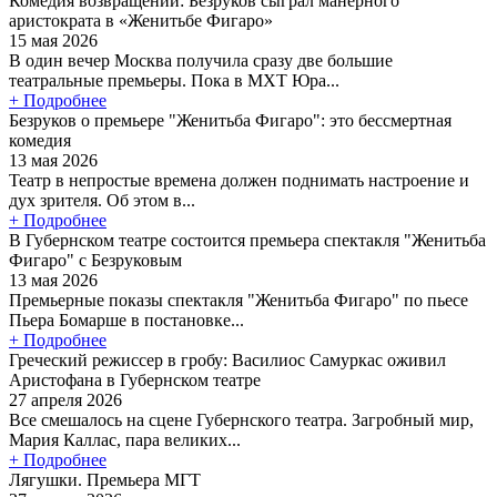
Комедия возвращений: Безруков сыграл манерного
аристократа в «Женитьбе Фигаро»
15 мая 2026
В один вечер Москва получила сразу две большие
театральные премьеры. Пока в МХТ Юра...
+ Подробнее
Безруков о премьере "Женитьба Фигаро": это бессмертная
комедия
13 мая 2026
Театр в непростые времена должен поднимать настроение и
дух зрителя. Об этом в...
+ Подробнее
В Губернском театре состоится премьера спектакля "Женитьба
Фигаро" с Безруковым
13 мая 2026
Премьерные показы спектакля "Женитьба Фигаро" по пьесе
Пьера Бомарше в постановке...
+ Подробнее
Греческий режиссер в гробу: Василиос Самуркас оживил
Аристофана в Губернском театре
27 апреля 2026
Все смешалось на сцене Губернского театра. Загробный мир,
Мария Каллас, пара великих...
+ Подробнее
Лягушки. Премьера МГТ