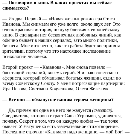
— Поговорим о кино. В каких проектах вы сейчас
снимаетесь?
— Их два. Первый — «Новая жизнь» режиссера Стаса
Иванова. Мы снимаем его уже долго, около двух лет. Это
очень красивая история, по духу близкая к европейскому
кино. В сценарии нет бесконечных любовных линий, как
обычно бывает в наших сериалах, зато много политики,
бизнеса. Мне интересно, как эта работа будет воспринята
зрителями, поэтому что это настоящее исследование
психологии человека.
Второй проект — «Казанова». Мне снова повезло —
блестящий сценарий, восемь серий. Я играю советского
афериста, который обманывал богатых женщин, ездил по
всему Советскому Союзу. У меня потрясающие партнерши:
Ира Пегова, Светлана Ходченкова, Олеся Железняк.
— Все они — обманутые вашим героем женщины?
— Да, причем ни одна на него не жалуется
(смеется)
.
Следователь, которого играет Саша Угрюмов, удивляется,
почему. Секрет в том, что он каждую любил — так тоже
бывает. У Евтушенко есть замечательное стихотворение.
Последние строчки: «Как мало надо женщине, — мой Бог! —