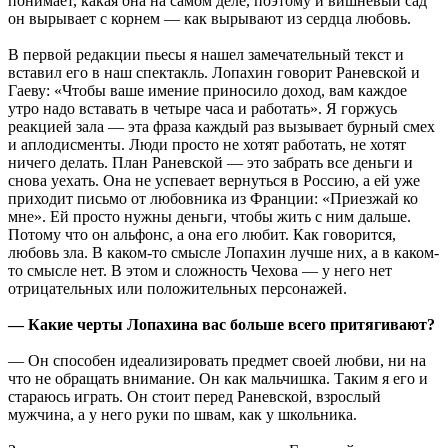
понимает, какая она на самом деле, поэтому и вишневый сад
он вырывает с корнем — как вырывают из сердца любовь.
В первой редакции пьесы я нашел замечательный текст и
вставил его в наш спектакль. Лопахин говорит Раневской и
Гаеву: «Чтобы ваше имение приносило доход, вам каждое
утро надо вставать в четыре часа и работать». Я горжусь
реакцией зала — эта фраза каждый раз вызывает бурный смех
и аплодисменты. Люди просто не хотят работать, не хотят
ничего делать. План Раневской — это забрать все деньги и
снова уехать. Она не успевает вернуться в Россию, а ей уже
приходит письмо от любовника из Франции: «Приезжай ко
мне». Ей просто нужны деньги, чтобы жить с ним дальше.
Потому что он альфонс, а она его любит. Как говорится,
любовь зла. В каком-то смысле Лопахин лучше них, а в каком-
то смысле нет. В этом и сложность Чехова — у него нет
отрицательных или положительных персонажей.
— Какие черты Лопахина вас больше всего притягивают?
— Он способен идеализировать предмет своей любви, ни на
что не обращать внимание. Он как мальчишка. Таким я его и
стараюсь играть. Он стоит перед Раневской, взрослый
мужчина, а у него руки по швам, как у школьника.