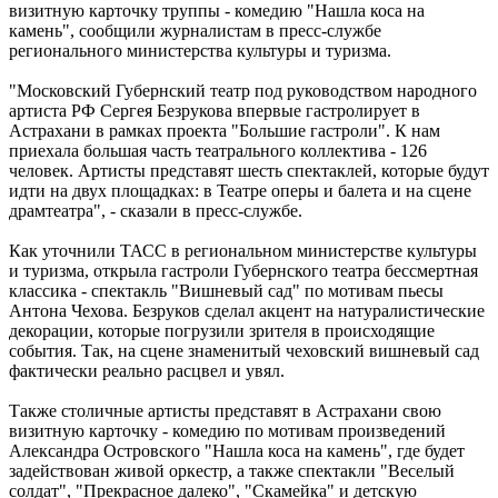
визитную карточку труппы - комедию "Нашла коса на
камень", сообщили журналистам в пресс-службе
регионального министерства культуры и туризма.
"Московский Губернский театр под руководством народного
артиста РФ Сергея Безрукова впервые гастролирует в
Астрахани в рамках проекта "Большие гастроли". К нам
приехала большая часть театрального коллектива - 126
человек. Артисты представят шесть спектаклей, которые будут
идти на двух площадках: в Театре оперы и балета и на сцене
драмтеатра", - сказали в пресс-службе.
Как уточнили ТАСС в региональном министерстве культуры
и туризма, открыла гастроли Губернского театра бессмертная
классика - спектакль "Вишневый сад" по мотивам пьесы
Антона Чехова. Безруков сделал акцент на натуралистические
декорации, которые погрузили зрителя в происходящие
события. Так, на сцене знаменитый чеховский вишневый сад
фактически реально расцвел и увял.
Также столичные артисты представят в Астрахани свою
визитную карточку - комедию по мотивам произведений
Александра Островского "Нашла коса на камень", где будет
задействован живой оркестр, а также спектакли "Веселый
солдат", "Прекрасное далеко", "Скамейка" и детскую