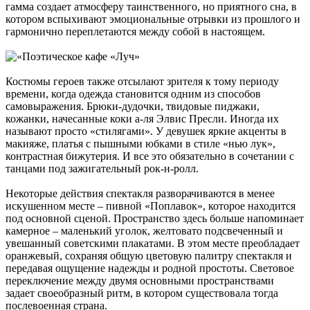
гамма создает атмосферу таинственного, но приятного сна, в
котором вспыхивают эмоциональные отрывки из прошлого и
гармонично переплетаются между собой в настоящем.
Костюмы героев также отсылают зрителя к тому периоду
времени, когда одежда становится одним из способов
самовыражения. Брюки-дудочки, твидовые пиджаки,
кожанки, начесанные коки а-ля Элвис Пресли. Иногда их
называют просто «стилягами». У девушек яркие акценты в
макияже, платья с пышными юбками в стиле «нью лук»,
контрастная бижутерия. И все это обязательно в сочетании с
танцами под зажигательный рок-н-ролл.
Некоторые действия спектакля разворачиваются в менее
искушенном месте – пивной «Поплавок», которое находится
под основной сценой. Пространство здесь больше напоминает
камерное – маленький уголок, желтовато подсвеченный и
увешанный советскими плакатами. В этом месте преобладает
оранжевый, сохраняя общую цветовую палитру спектакля и
передавая ощущение надежды и родной простоты. Световое
переключение между двумя основными пространствами
задает своеобразный ритм, в котором существовала тогда
послевоенная страна.