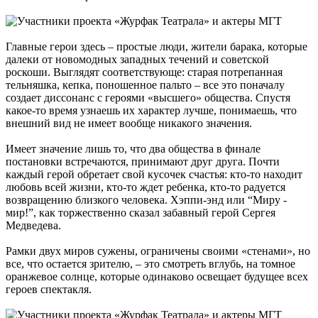
Главные герои здесь – простые люди, жители барака, которые
далеки от новомодных западных течений и советской
роскоши. Выглядят соответствующе: старая потрепанная
тельняшка, кепка, поношенное пальто – все это поначалу
создает диссонанс с героями «высшего» общества. Спустя
какое-то время узнаешь их характер лучше, понимаешь, что
внешний вид не имеет вообще никакого значения.
Имеет значение лишь то, что два общества в финале
постановки встречаются, принимают друг друга. Почти
каждый герой обретает свой кусочек счастья: кто-то находит
любовь всей жизни, кто-то ждет ребенка, кто-то радуется
возвращению близкого человека. Хэппи-энд или “Миру -
мир!”, как торжественно сказал забавный герой Сергея
Медведева.
Рамки двух миров сужены, ограничены своими «стенами», но
все, что остается зрителю, – это смотреть вглубь, на томное
оранжевое солнце, которые одинаково освещает будущее всех
героев спектакля.