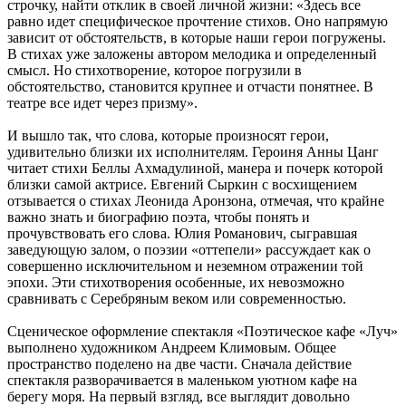
строчку, найти отклик в своей личной жизни: «Здесь все
равно идет специфическое прочтение стихов. Оно напрямую
зависит от обстоятельств, в которые наши герои погружены.
В стихах уже заложены автором мелодика и определенный
смысл. Но стихотворение, которое погрузили в
обстоятельство, становится крупнее и отчасти понятнее. В
театре все идет через призму».
И вышло так, что слова, которые произносят герои,
удивительно близки их исполнителям. Героиня Анны Цанг
читает стихи Беллы Ахмадулиной, манера и почерк которой
близки самой актрисе. Евгений Сыркин с восхищением
отзывается о стихах Леонида Аронзона, отмечая, что крайне
важно знать и биографию поэта, чтобы понять и
прочувствовать его слова. Юлия Романович, сыгравшая
заведующую залом, о поэзии «оттепели» рассуждает как о
совершенно исключительном и неземном отражении той
эпохи. Эти стихотворения особенные, их невозможно
сравнивать с Серебряным веком или современностью.
Сценическое оформление спектакля «Поэтическое кафе «Луч»
выполнено художником Андреем Климовым. Общее
пространство поделено на две части. Сначала действие
спектакля разворачивается в маленьком уютном кафе на
берегу моря. На первый взгляд, все выглядит довольно