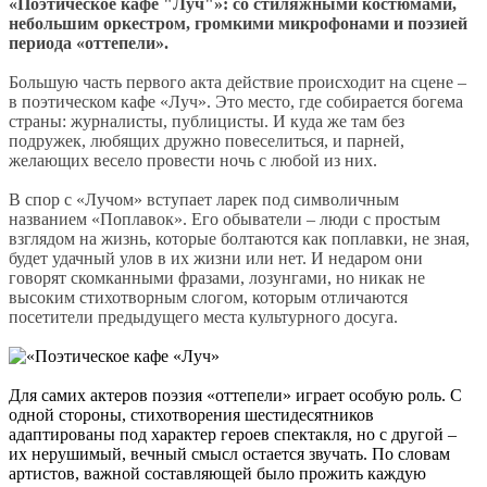
«Поэтическое кафе "Луч"»: со стиляжными костюмами,
небольшим оркестром, громкими микрофонами и поэзией
периода «оттепели».
Большую часть первого акта действие происходит на сцене –
в поэтическом кафе «Луч». Это место, где собирается богема
страны: журналисты, публицисты. И куда же там без
подружек, любящих дружно повеселиться, и парней,
желающих весело провести ночь с любой из них.
В спор с «Лучом» вступает ларек под символичным
названием «Поплавок». Его обыватели – люди с простым
взглядом на жизнь, которые болтаются как поплавки, не зная,
будет удачный улов в их жизни или нет. И недаром они
говорят скомканными фразами, лозунгами, но никак не
высоким стихотворным слогом, которым отличаются
посетители предыдущего места культурного досуга.
Для самих актеров поэзия «оттепели» играет особую роль. С
одной стороны, стихотворения шестидесятников
адаптированы под характер героев спектакля, но с другой –
их нерушимый, вечный смысл остается звучать. По словам
артистов, важной составляющей было прожить каждую