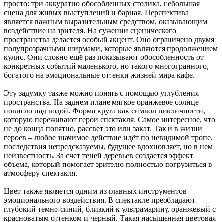
просто: три аккуратно обособленных столика, небольшая
сцена для живых выступлений и барная. Перспектива
является важным выразительным средством, оказывающим
воздействие на зрителя. На сужении сценического
пространства делается особый акцент. Оно ограничено двумя
полупрозрачными ширмами, которые являются продолжением
кулис. Они словно ещё раз показывают обособленность от
конкретных событий маленького, но такого многогранного,
богатого на эмоциональные оттенки жизней мира кафе.
Эту задумку также можно понять с помощью углубления
пространства. На заднем плане мягкое оранжевое солнце
повисло над водой. Форма круга как символ цикличности,
которую переживают герои спектакля. Самое интересное, что
не до конца понятно, рассвет это или закат. Так и в жизни
героев – любое значимое действие идёт по невидимой тропе,
последствия непредсказуемы, будущее вдохновляет, но в нем
неизвестность. За счет теней деревьев создается эффект
объема, который помогает зрителю полностью погрузиться в
атмосферу спектакля.
Цвет также является одним из главных инструментов
эмоционального воздействия. В спектакле преобладают
глубокий темно-синий, близкий к ультрамарину, оранжевый с
красноватым оттенком и черный. Такая насыщенная цветовая