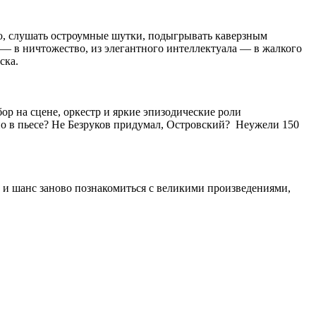
цию, слушать остроумные шутки, подыгрывать каверзным
а — в ничтожество, из элегантного интеллектуала — в жалкого
ска.
ор на сцене, оркестр и яркие эпизодические роли
ано в пьесе? Не Безруков придумал, Островский? Неужели 150
но и шанс заново познакомиться с великими произведениями,