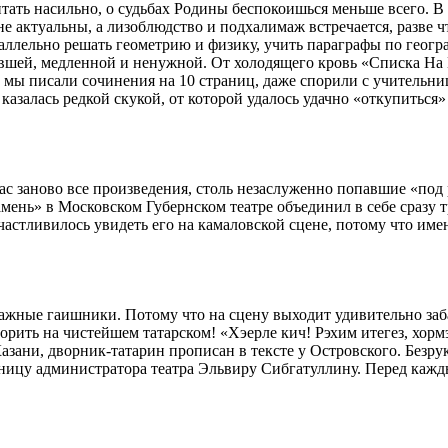
читать насильно, о судьбах Родины беспокоишься меньше всего. В
не актуальны, а лизоблюдство и подхалимаж встречается, разве 
аллельно решать геометрию и физику, учить параграфы по геогр
евшей, медленной и ненужной. От холодящего кровь «Списка На 
, мы писали сочинения на 10 страниц, даже спорили с учительниц
казалась редкой скукой, от которой удалось удачно «откупиться»
с заново все произведения, столь незаслуженно попавшие «под 
камень» в Московском Губернском театре объединил в себе сразу
астливилось увидеть его на камаловской сцене, потому что им
ажные гаишники. Потому что на сцену выходит удивительно заб
ворить на чистейшем татарском! «Хэерле кич! Рэхим итегез, хо
Казани, дворник-татарин прописан в тексте у Островского. Безру
ницу администратора театра Эльвиру Сибгатуллину. Перед кажд