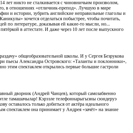
 14 лет никто не сталкивается с чиновничьим произволом,
что, в отношениях «отличник-препод». Лучшую в мире
афии и истории, зубрить английские неправильные глаголы и
Каникулы» хочется отделаться побыстрее, чтобы почитать,
ей по литературе, доказывая ей какие-то мысли, но...
 пятёркой в аттестате. И даже через 10 лет после выпускного
раздачу» общеобразовательной школы. И у Сергея Безрукова
 три пьесы Александра Островского: «Таланты и поклонники»,
енно этим спектаклем открылись первые большие гастроли
авный дворник (Андрей Чанцев), который самозабвенно
рмэтле тамашачылар! Кэрэзле телефоннарыгызны сюндеруэ
кову оставалось только добиться от актёра идеального
ым спектаклем она принимает у Андрея «зачёт» на знание