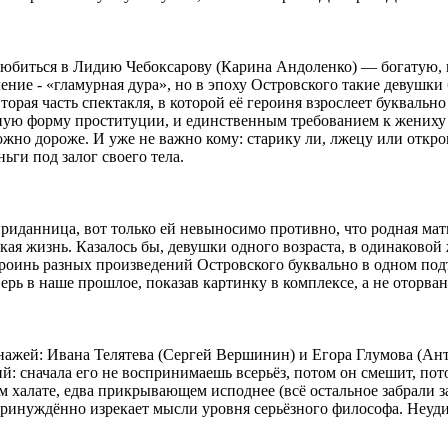
любиться в Лидию Чебоксарову (Карина Андоленко) — богатую,
ение - «гламурная дура», но в эпоху Островского такие девушк
торая часть спектакля, в которой её героиня взрослеет буквальн
нную форму проституции, и единственным требованием к жениху
ожно дороже. И уже не важно кому: старику ли, лжецу или откр
ьги под залог своего тела.
приданница, вот только ей невыносимо противно, что родная мат
такая жизнь. Казалось бы, девушки одного возраста, в одинаково
героинь разных произведений Островского буквально в одном по
рь в наше прошлое, показав картинку в комплексе, а не оторван
онажей: Ивана Телятева (Сергей Вершинин) и Егора Глумова (Ант
й: сначала его не воспринимаешь всерьёз, потом он смешит, пот
 халате, едва прикрывающем исподнее (всё остальное забрали за
ринуждённо изрекает мысли уровня серьёзного философа. Неуди