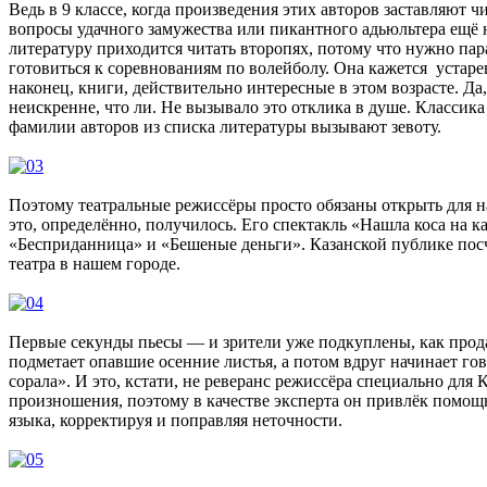
Ведь в 9 классе, когда произведения этих авторов заставляют 
вопросы удачного замужества или пикантного адьюльтера ещё 
литературу приходится читать второпях, потому что нужно пар
готовиться к соревнованиям по волейболу. Она кажется устар
наконец, книги, действительно интересные в этом возрасте. Да
неискренне, что ли. Не вызывало это отклика в душе. Классика 
фамилии авторов из списка литературы вызывают зевоту.
Поэтому театральные режиссёры просто обязаны открыть для на
это, определённо, получилось. Его спектакль «Нашла коса на 
«Бесприданница» и «Бешеные деньги». Казанской публике посч
театра в нашем городе.
Первые секунды пьесы — и зрители уже подкуплены, как прод
подметает опавшие осенние листья, а потом вдруг начинает го
сорала». И это, кстати, не реверанс режиссёра специально для 
произношения, поэтому в качестве эксперта он привлёк помощ
языка, корректируя и поправляя неточности.