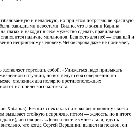
 избалованную и недалёкую, но при этом потрясающе красивую
и были завидными невестами. Видно, что в жизни Карина
о на глазах и находит в себе мужество сделать правильный
 становится наличие миллионов. Бедность для неё — главный и
овенно неприятному человеку. Чебоксарова даже не понимает,
ь заставляет торговать собой. «Унижаться надо привыкать
й жизненной ситуации, но вот ведут себя совершенно по-
дъезде, сталкивая два полярно противоположных
ной от исторического контекста.
он Хабаров). Без них спектакль потерял бы половину своего
ом вызывает стойкую неприязнь, потом — жалость, но в итоге
 долги), он говорит: «Деньги нынче умнее стали, идут к
вительно, что когда Сергей Вершинин вышел на поклон, он