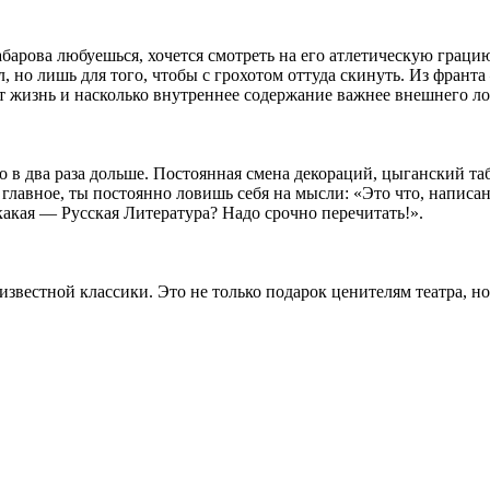
Хабарова любуешься, хочется смотреть на его атлетическую гра
, но лишь для того, чтобы с грохотом оттуда скинуть. Из франт
т жизнь и насколько внутреннее содержание важнее внешнего ло
о в два раза дольше. Постоянная смена декораций, цыганский таб
 главное, ты постоянно ловишь себя на мысли: «Это что, напис
 какая — Русская Литература? Надо срочно перечитать!».
 известной классики. Это не только подарок ценителям театра, 