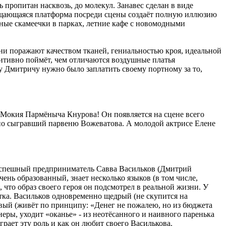
 пропитан насквозь, до молекул. Занавес сделан в виде
ращающаяся платформа посреди сцены создаёт полную иллюзию
ные скамеечки в парках, летние кафе с новомодными
Они поражают качеством тканей, гениальностью кроя, идеальной
уитивно поймёт, чем отличаются воздушные платья
 Дмитричу нужно было заплатить своему портному за то,
а Мокия Пармёныча Кнурова! Он появляется на сцене всего
ьно сыгравший парвеню Вожеватова. А молодой актрисе Елене
 успешный предприниматель Савва Васильков (Дмитрий
ень образованный, знает несколько языков (в том числе,
 что образ своего героя он подсмотрел в реальной жизни. У
тка. Васильков одновременно щедрый (не скупится на
ивый (живёт по принципу: «Денег не пожалею, но из бюджета
неры, уходит «оканье» - из неотёсанного и наивного паренька
рает эту роль и как он любит своего Василькова.