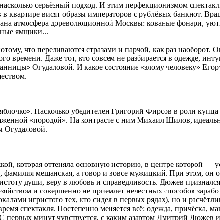
 насколько серьёзный подход. И этим перфекционизмом спектакль
в в квартире висят образы императоров с рублёвых банкнот. В
здана атмосфера дореволюционной Москвы: кованые фонари, уют
яные ямщики...
отому, что переливаются стразами и парчой, как раз наоборот. 
го времени. Даже тот, кто совсем не разбирается в одежде, инт
нницы» Огудаловой. И какое состояние «злому человеку» Егору
еством.
в яблочко». Насколько убедителен Григорий Фирсов в роли купц
ыраженной «породой». На контрасте с ним Михаил Шилов, идеал
ы Огудаловой.
кой, которая оттеняла основную историю, в центре которой —
, фамилия мещанская, а говор и вовсе мужицкий. При этом, он оч
чистоту души, веру в любовь и справедливость. Дюжев признался,
озяйством и совершенно не приемлет нечестных способов зарабо
калами игристого тех, кто сидел в первых рядах), но и расчётл
 время спектакля. Постепенно меняется всё: одежда, причёска, ма
 С первых минут чувствуется, с каким азартом Дмитрий Дюжев иг