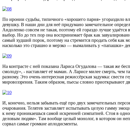
По иронии судьбы, типичного «хорошего парня» угораздило в
девушку. В наши дни для неё придумано замечательное определ
Андоленко совсем не такая, поэтому ей гораздо лучше удаётся в
выбор. Но до тех пор она воспринимает брак как завуалирова
самый худший порок, поэтому на стремится продать себя как м
насколько это страшно и мерзко — вымаливать у «папашки» ден
На контрасте с ней показана Лариса Огудалова — такая же бес
смолоду», - наставляет её маман. А Ларисе милее смерть, чем 
разному. Это очень интересная режиссёрская задумка: свести 
мировоззрения. Таким образом, пьесы словно приоткрывают две
И, конечно, нельзя забывать ещё про двух замечательных перс
очарования. Телятев заставляет испытывать целую гамму эмоци
к нему проникаешься самой искренней симпатией. Стоя в одном
деловым людям». Там вообще целый монолог, в котором он неп
сорвал самые громкие аплодисменты.