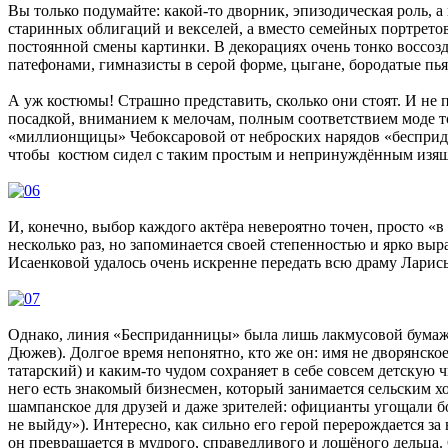
Вы только подумайте: какой-то дворник, эпизодическая роль, а
старинных облигаций и векселей, а вместо семейных портрето
постоянной смены картинки. В декорациях очень тонко воссо
патефонами, гимназисты в серой форме, цыгане, бородатые пь
А уж костюмы! Страшно представить, сколько они стоят. И не п
посадкой, вниманием к мелочам, полным соответствием моде то
«миллионщицы» Чебоксаровой от неброских нарядов «бесприда
чтобы костюм сидел с таким простым и непринуждённым изящ
И, конечно, выбор каждого актёра невероятно точен, просто «
несколько раз, но запоминается своей степенностью и ярко в
Исаенковой удалось очень искренне передать всю драму Ларис
Однако, линия «Бесприданницы» была лишь лакмусовой бумаж
Дюжев). Долгое время непонятно, кто же он: имя не дворянское
татарский) и каким-то чудом сохраняет в себе совсем детскую 
него есть знакомый бизнесмен, который занимается сельским х
шампанское для друзей и даже зрителей: официанты угощали бо
не выйду»). Интересно, как сильно его герой перерождается за
он превращается в мудрого, справедливого и лощёного дельца.