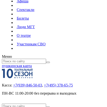
Афиша
Спектакли
Билеты
Люди МГТ
О театре
Участникам СВО
Меню
пушкинская карта
Касса:
+7(939) 846-50-03
,
+7(495) 378-65-75
ПН-ВС 11:00-20:00 без перерыва и выходных