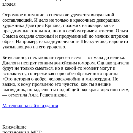
злодея.
Огромное внимание в спектакле уделяется визуальной
составляющей. И дело не только в красочных декорациях
художника Дмитрия Ершова, похожих на акварельные
праздничные открытки, но и в особом гриме артистов. Ольга
Сомова создала сложный и продуманный до мелких штрихов
образ. Например, накладную челюсть Щелкунчика, нарочито
указывающую на его уродство.
Безусловно, спектакль интересен всем — от мала до велика.
Диалоги пестрят тонким житейским юмором. Однако зрители
будут не только смеяться, но в какой-то момент могут и
всплакнуть, сопереживая горю обезображенного принца.
«Это история о добре, человеколюбии и милосердии. Не
важно, к кому проявлено это чувство, как ты внешне
выглядишь, попадаешь ты под общий ряд красавцев или нет»,
— отметила Алла Решетникова.
Материал на сайте издания
Ближайшие
постановки в МГТ: