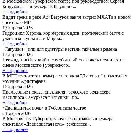
В Московском Губернском театре под руководством Сергея
Безрукова — премьера «Лягушки»...
+ Подробнее
Видит грека в реке Ад: Безруков занял актрис МХАТа в новом
спектакле МГТ
17 апреля 2026
Гидроцикл Харона, хор мертвых вдов, поэтический баттл с
участием Пушкина и Мария...
+ Подробнее
«Лягушки», или для культуры настали тяжелые времена
17 апреля 2026
Неожиданный, яркий и самобытный спектакль появился на
сцене Московского Губернского...
+ Подробнее
В МГТ состоится премьера спектакля "Лягушки" по мотивам
комедии Аристофана
16 апреля 2026
Премьерные показы спектакля греческого режиссера
Василиоса Самуркаса "Лягушки" по...
+ Подробнее
«Двенадцатая ночь» в Губернском театре
23 марта 2026
В Московском Губернском театре состоялась премьера
спектакля «Двенадцатая ночь» режиссера...
+ Подробнее