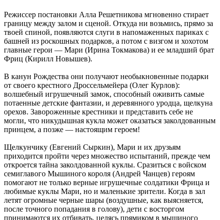
Режиссер постановки Алла Решетникова мгновенно стирает
границу между залом и сценой. Откуда ни возьмись, прямо за
твоей спиной, появляются слуги в напомаженных париках с
башней из роскошных подарков, а потом с визгом и хохотом
главные герои — Мари (Ирина Токмакова) и ее младший брат
Фриц (Кирилл Новышев).
В канун Рождества они получают необыкновенные подарки
от своего крестного Дроссельмейера (Олег Курлов):
волшебный игрушечный замок, способный оживить самые
потаенные детские фантазии, и деревянного уродца, щелкуна
орехов. Завороженные крестники и представить себе не
могли, что никудышная кукла может оказаться заколдованным
принцем, а позже — настоящим героем!
Щелкунчику (Евгений Сыркин), Мари и их друзьям
приходится пройти через множество испытаний, прежде чем
откроется тайна заколдованной куклы. Сразиться с войском
семиглавого Мышиного короля (Андрей Чанцев) героям
помогают не только верные игрушечные солдатики Фрица и
любимые куклы Мари, но и маленькие зрители. Когда в зал
летят огромные черные шары (воздушные, как выясняется,
после точного попадания в голову), дети с восторгом
принимаются их отбивать, целясь прямиком в мышиного