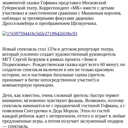
знаменитой сказки Гофмана представил Московский
Губернский театр. Корреспондент «МК» вместе с детьми
участвовал в ожесточенном сражении с Мышиным королем,
наблюдал за трехмерными фокусами дядюшки
Дроссельмейера и преображением Щелкунчика.
Новый спектакль стал 13?м в детском репертуаре театра,
который усиленно создает художественный руководитель
МГТ Сергей Безруков в рамках проекта «Зима в
Подмосковье». Рождественская сказка идет всего 60 минут, но
создатели спектакля включили в нее не только красивую
историю, но и настоящие батальные сцены (зритель
принимает в битве непосредственное участие!) и
компьютерную проекцию.
Дети, как известно, очень сложный зритель: быстро теряют
внимание, мгновенно чувствуют фальшь. Возможно, поэтому
спектакль начинается не с праздничной гостиной Гофмана, а с
появления Снегурочки и Деда Мороза. Этих-то гостей
каждый ребенок ждет с нетерпением, оттого и играет в любые
предложенные игры, а потом получает заслуженный подарок
— спектакль.