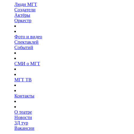
Люди МГТ
Создатели
Актёры
Оркестр
Фото и видео
Спектаклей
Событий
СМИ о МГТ
МГТ ТВ
Контакты
О театре
Новости
3Д тур
Вакансии