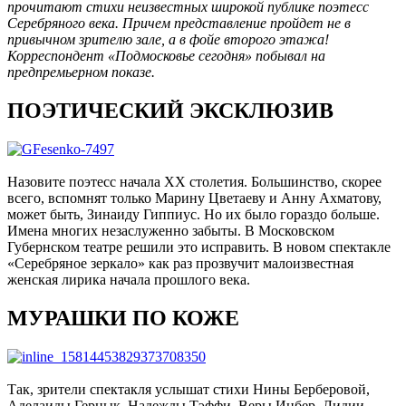
прочитают стихи неизвестных широкой публике поэтесс
Серебряного века. Причем представление пройдет не в
привычном зрителю зале, а в фойе второго этажа!
Корреспондент «Подмосковье сегодня» побывал на
предпремьерном показе.
ПОЭТИЧЕСКИЙ ЭКСКЛЮЗИВ
Назовите поэтесс начала XX столетия. Большинство, скорее
всего, вспомнят только Марину Цветаеву и Анну Ахматову,
может быть, Зинаиду Гиппиус. Но их было гораздо больше.
Имена многих незаслуженно забыты. В Московском
Губернском театре решили это исправить. В новом спектакле
«Серебряное зеркало» как раз прозвучит малоизвестная
женская лирика начала прошлого века.
МУРАШКИ ПО КОЖЕ
Так, зрители спектакля услышат стихи Нины Берберовой,
Аделаиды Герцык, Надежды Тэффи, Веры Инбер, Лидии