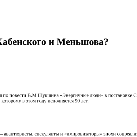
Хабенского и Меньшова?
ля по повести В.М.Шукшина «Энергичные люди» в постановке Се
оторому в этом году исполняется 90 лет.
ы — авантюристы, спекулянты и «импровизаторы» эпохи соцреал