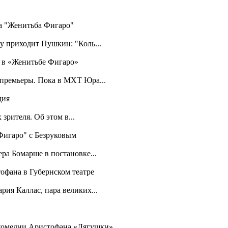
ра "Женитьба Фигаро"
у приходит Пушкин: "Коль...
а в «Женитьбе Фигаро»
 премьеры. Пока в МХТ Юра...
дия
зрителя. Об этом в...
 Фигаро" с Безруковым
ра Бомарше в постановке...
офана в Губернском театре
рия Каллас, пара великих...
 комедии Аристофана «Лягушки»...