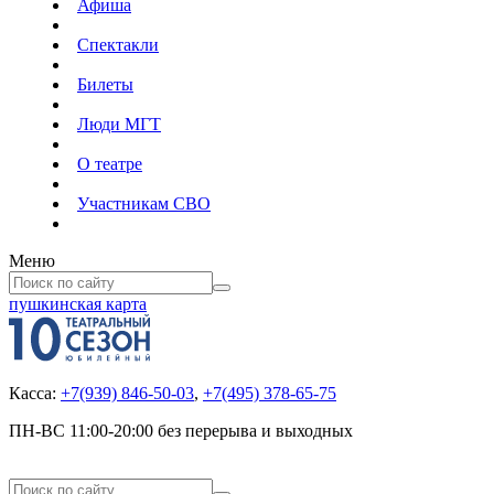
Афиша
Спектакли
Билеты
Люди МГТ
О театре
Участникам СВО
Меню
пушкинская карта
Касса:
+7(939) 846-50-03
,
+7(495) 378-65-75
ПН-ВС 11:00-20:00 без перерыва и выходных