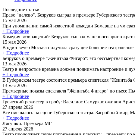
Последние статьи
Право "налево". Безруков сыграл в премьере Губернского теат
15 мая 2026
При упоминании самой известной комедии Бомарше на ум сраз
+ Подробнее
Комедия возвращений: Безруков сыграл манерного аристократ
15 мая 2026
В один вечер Москва получила сразу две большие театральные
+ Подробнее
Безруков о премьере "Женитьба Фигаро": это бессмертная коме
13 мая 2026
Театр в непростые времена должен поднимать настроение и дух 
+ Подробнее
В Губернском театре состоится премьера спектакля "Женитьба
13 мая 2026
Премьерные показы спектакля "Женитьба Фигаро" по пьесе Пье
+ Подробнее
Греческий режиссер в гробу: Василиос Самуркас оживил Арист
27 апреля 2026
Все смешалось на сцене Губернского театра. Загробный мир, Ма
+ Подробнее
Лягушки. Премьера МГТ
27 апреля 2026
Театр продолжает сезон погружения в классику – премьеру по