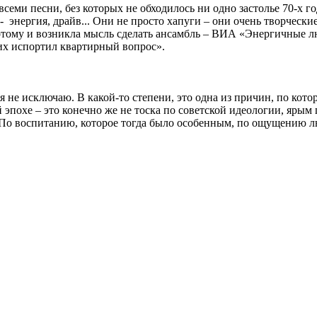
семи песни, без которых не обходилось ни одно застолье 70-х г
- энергия, драйв... Они не просто хапуги – они очень творчески
тому и возникла мысль сделать ансамбль – ВИА «Энергичные лю
«их испортил квартирный вопрос».
 не исключаю. В какой-то степени, это одна из причин, по которо
й эпохе – это конечно же не тоска по советской идеологии, яры
и. По воспитанию, которое тогда было особенным, по ощущению 