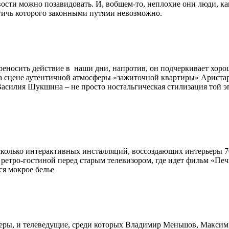
ости можно позавидовать. И, вобщем-то, неплохие они люди, ка
стичь которого законными путями невозможно.
переносить действие в наши дни, напротив, он подчеркивает хо
на сцене аутентичной атмосферы «зажиточной квартиры» Аристар
Василия Шукшина – не просто ностальгическая стилизация той э
есколько интерактивных инсталляций, воссоздающих интерьеры 7
етро-гостиной перед старым телевизором, где идет фильм «Печки
ся мокрое белье
еры, и телеведущие, среди которых Владимир Меньшов, Максим