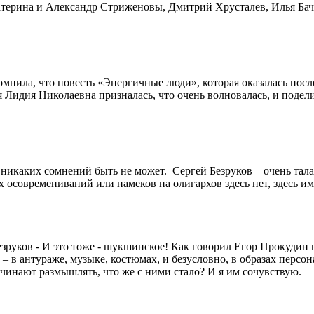
атерина и Александр Стриженовы, Дмитрий Хрусталев, Илья Ба
омнила, что повесть «Энергичные люди», которая оказалась пос
я Лидия Николаевна призналась, что очень волновалась, и поде
 никаких сомнений быть не может. Сергей Безруков – очень тала
 осовремениваний или намеков на олигархов здесь нет, здесь им
езруков - И это тоже - шукшинское! Как говорил Егор Прокудин 
ь – в антураже, музыке, костюмах, и безусловно, в образах перс
ачинают размышлять, что же с ними стало? И я им сочувствую.