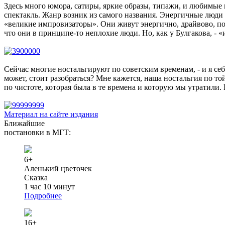
Здесь много юмора, сатиры, яркие образы, типажи, и любимые в
спектакль. Жанр возник из самого названия. Энергичные люди 
«великие импровизаторы». Они живут энергично, драйвово, по
что они в принципе-то неплохие люди. Но, как у Булгакова, - 
Сейчас многие ностальгируют по советским временам, - и я себя
может, стоит разобраться? Мне кажется, наша ностальгия по то
по чистоте, которая была в те времена и которую мы утратил
Материал на сайте издания
Ближайшие
постановки в МГТ:
6+
Аленький цветочек
Сказка
1 час 10 минут
Подробнее
16+