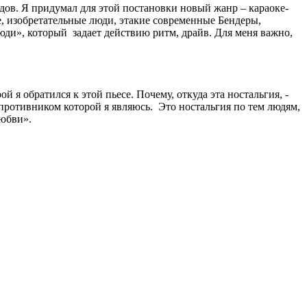
одов. Я придумал для этой постановки новый жанр – караоке-
е, изобретательные люди, этакие современные Бендеры,
ди», который задает действию ритм, драйв. Для меня важно,
й я обратился к этой пьесе. Почему, откуда эта ностальгия, -
м противником которой я являюсь. Это ностальгия по тем людям,
любви».