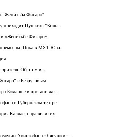
ра "Женитьба Фигаро"
у приходит Пушкин: "Коль...
а в «Женитьбе Фигаро»
 премьеры. Пока в МХТ Юра...
дия
зрителя. Об этом в...
 Фигаро" с Безруковым
ра Бомарше в постановке...
офана в Губернском театре
рия Каллас, пара великих...
 комедии Аристофана «Лягушки»...