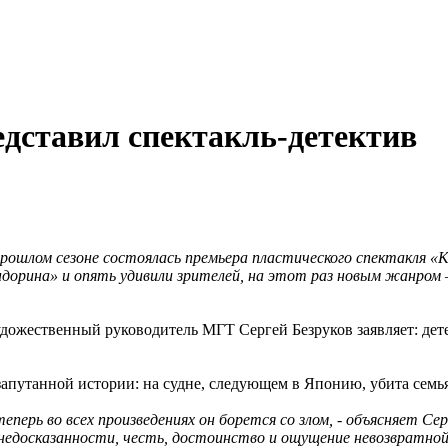
едставил спектакль-детектив
ошлом сезоне состоялась премьера пластического спектакля «Ка
ндорина» и опять удивили зрителей, на этот раз новым жанром
жественный руководитель МГТ Сергей Безруков заявляет: детек
апутанной истории: на судне, следующем в Японию, убита семья
перь во всех произведениях он борется со злом, - объясняет Серг
о недосказанности, честь, достоинство и ощущение невозвратно