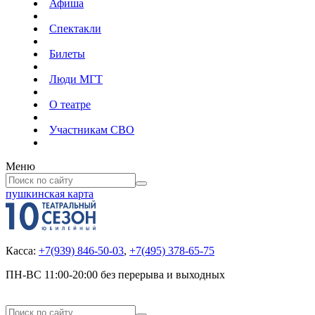
Афиша
Спектакли
Билеты
Люди МГТ
О театре
Участникам СВО
Меню
пушкинская карта
Касса:
+7(939) 846-50-03
,
+7(495) 378-65-75
ПН-ВС 11:00-20:00 без перерыва и выходных