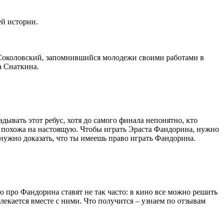
ей истории.
 Соколовский, запомнившийся молодежи своими работами в
а Снаткина.
адывать этот ребус, хотя до самого финала непонятно, кто
а похожа на настоящую. Чтобы играть Эраста Фандорина, нужно
 нужно доказать, что ты имеешь право играть Фандорина.
ю про Фандорина ставят не так часто: в кино все можно решить
влекается вместе с ними. Что получится – узнаем по отзывам