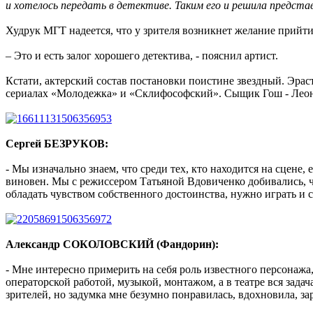
и хотелось передать в детективе. Таким его и решила предст
Худрук МГТ надеется, что у зрителя возникнет желание прийти н
– Это и есть залог хорошего детектива, - пояснил артист.
Кстати, актерский состав постановки поистине звездный. Эр
сериалах «Молодежка» и «Склифософский». Сыщик Гош - Леони
Сергей БЕЗРУКОВ:
- Мы изначально знаем, что среди тех, кто находится на сцене,
виновен. Мы с режиссером Татьяной Вдовиченко добивались, ч
обладать чувством собственного достоинства, нужно играть и 
Александр СОКОЛОВСКИЙ (Фандорин):
- Мне интересно примерить на себя роль известного персонажа
операторской работой, музыкой, монтажом, а в театре вся задач
зрителей, но задумка мне безумно понравилась, вдохновила, зара