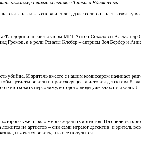
авить режиссер нашего спектакля Татьяна Вдовиченко.
а этот спектакль снова и снова, даже если он знает развязку вс
аста Фандорина играют актеры МГТ Антон Соколов и Александр
д Громов, а в роли Ренаты Клебер – актрисы Зоя Бербер и Анн
 есть убийца. И зритель вместе с нашим комиссаром начинает разг
тобы артисты верили в происходящее, а история детектива был
соответствовать персонажу, которого люди уже знают и любят. И
, которого уже играло много хороших артистов. На сцене истори
а ложится на артистов – они сами играют детектив, и зритель во
зила, и хочется верить, что все получится.