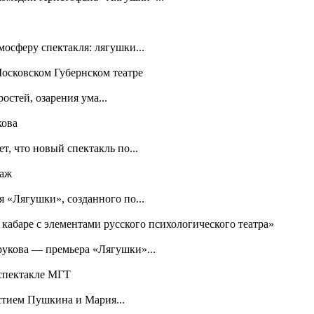
осферу спектакля: лягушки...
Московском Губернском театре
остей, озарения ума...
кова
т, что новый спектакль по...
таж
я «Лягушки», созданного по...
 кабаре с элементами русского психологического театра»
рукова — премьера «Лягушки»...
 спектакле МГТ
стием Пушкина и Мария...