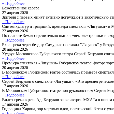
+ Подробнее
Божественное кабаре
27 апреля 2026
Зрителя с первых минут активно погружают в экзотическую атм
+ Подробнее
Синтез культур и традиций: премьера спектакля «Лягушки» в 
22 апреля 2026
По планете Земля стремительно шагает «век электроники и скор
+ Подробнее
Ехал грека через бездну. Самуркас поставил "Лягушек" у Безру
20 апреля 2026
Худрук Московского Губернского театра Сергей Безруков считае
+ Подробнее
Премьера спектакля «Лягушки» Губернском театре: фоторепор
20 апреля 2026
В Московском Губернском театре состоялась премьера спектакл
+ Подробнее
Сергей Безруков о спектакле «Лягушки»: «Это древнегреческое
17 апреля 2026
В Московском Губернском театре под руководством Сергея Без
+ Подробнее
Видит грека в реке Ад: Безруков занял актрис МХАТа в новом
17 апреля 2026
Гидроцикл Харона, хор мертвых вдов, поэтический баттл с уча
+ Подробнее