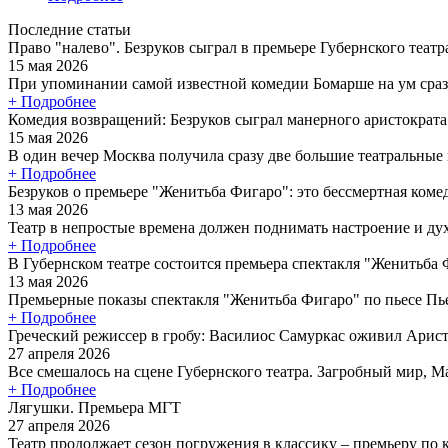
Последние статьи
Право "налево". Безруков сыграл в премьере Губернского теат
15 мая 2026
При упоминании самой известной комедии Бомарше на ум сраз
+ Подробнее
Комедия возвращений: Безруков сыграл манерного аристократ
15 мая 2026
В один вечер Москва получила сразу две большие театральные
+ Подробнее
Безруков о премьере "Женитьба Фигаро": это бессмертная коме
13 мая 2026
Театр в непростые времена должен поднимать настроение и дух 
+ Подробнее
В Губернском театре состоится премьера спектакля "Женитьба
13 мая 2026
Премьерные показы спектакля "Женитьба Фигаро" по пьесе Пье
+ Подробнее
Греческий режиссер в гробу: Василиос Самуркас оживил Арист
27 апреля 2026
Все смешалось на сцене Губернского театра. Загробный мир, Ма
+ Подробнее
Лягушки. Премьера МГТ
27 апреля 2026
Театр продолжает сезон погружения в классику – премьеру по