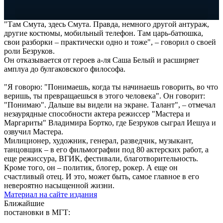
"Там Смута, здесь Смута. Правда, немного другой антураж,
другие костюмы, мобильный телефон. Там царь-батюшка,
свои разборки – практически одно и тоже", – говорил о своей
роли Безруков.
Он отказывается от героев а-ля Саша Белый и расширяет
амплуа до булгаковского философа.
"Я говорю: "Понимаешь, когда ты начинаешь говорить, во что
веришь, ты превращаешься в этого человека". Он говорит:
"Понимаю". Дальше вы видели на экране. Талант", – отмечал
незаурядные способности актера режиссер "Мастера и
Маргариты" Владимира Бортко, где Безруков сыграл Иешуа и
озвучил Мастера.
Милиционер, художник, генерал, разведчик, музыкант,
танцовщик – в его фильмографии под 80 актерских работ, а
еще режиссура, ВГИК, фестивали, благотворительность.
Кроме того, он – политик, блогер, рокер. А еще он
счастливый отец. И это, может быть, самое главное в его
невероятно насыщенной жизни.
Материал на сайте издания
Ближайшие
постановки в МГТ: