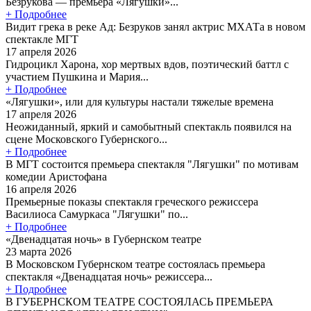
Безрукова — премьера «Лягушки»...
+ Подробнее
Видит грека в реке Ад: Безруков занял актрис МХАТа в новом
спектакле МГТ
17 апреля 2026
Гидроцикл Харона, хор мертвых вдов, поэтический баттл с
участием Пушкина и Мария...
+ Подробнее
«Лягушки», или для культуры настали тяжелые времена
17 апреля 2026
Неожиданный, яркий и самобытный спектакль появился на
сцене Московского Губернского...
+ Подробнее
В МГТ состоится премьера спектакля "Лягушки" по мотивам
комедии Аристофана
16 апреля 2026
Премьерные показы спектакля греческого режиссера
Василиоса Самуркаса "Лягушки" по...
+ Подробнее
«Двенадцатая ночь» в Губернском театре
23 марта 2026
В Московском Губернском театре состоялась премьера
спектакля «Двенадцатая ночь» режиссера...
+ Подробнее
В ГУБЕРНСКОМ ТЕАТРЕ СОСТОЯЛАСЬ ПРЕМЬЕРА