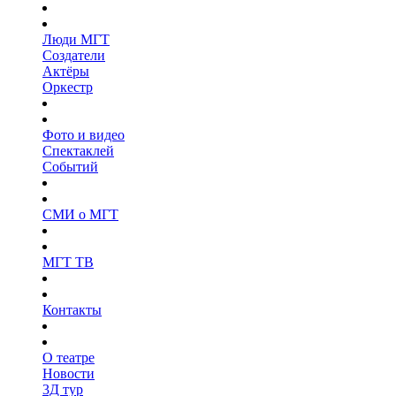
Люди МГТ
Создатели
Актёры
Оркестр
Фото и видео
Спектаклей
Событий
СМИ о МГТ
МГТ ТВ
Контакты
О театре
Новости
3Д тур