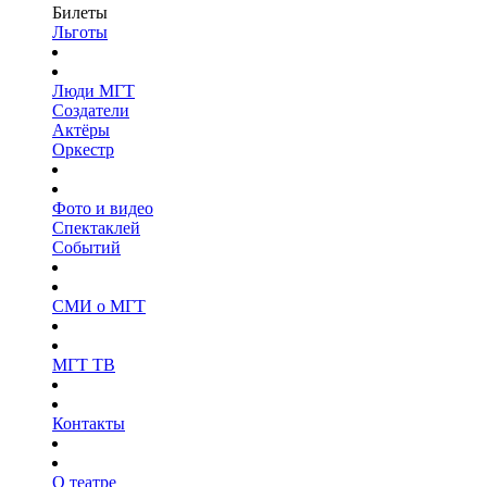
Билеты
Льготы
Люди МГТ
Создатели
Актёры
Оркестр
Фото и видео
Спектаклей
Событий
СМИ о МГТ
МГТ ТВ
Контакты
О театре