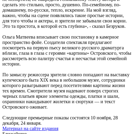
сделать это стильно, просто, душевно. По-семейному, по-
домашнему, по-русски, тепло, искренне. На мой взгляд,
важно, чтобы на сцене появлялись такие простые истории,
для того чтобы и актеры, и зрители не забывали свои корни.
Это та простота, в которой есть глубина», - сказал Безруков.
Ольга Матвеева вписывает свою постановку в камерное
пространство фойе. Создатели спектакля предлагают
посмотреть на первую пьесу великого русского драматурга
вблизи, глаза в глаза с героями «картины» Островского, чтобы
рассмотреть всю палитру счастья и несчастья этой семейной
истории.
По замыслу режиссера зрители словно попадают на выставку
купеческого быта XIX века в небольшом музее, сотрудники
которого разыгрывают перед посетителями картины жизни
тех времен. Смотрители музея надевают поверх строгих
черных платьев яркие элементы одежды, платки и шали,
охранники накидывают жилетки и сюртуки — и текст
Островского оживает.
Следующие премьерные показы состоятся 10 ноября, 28
декабря, 24 января.
Материал на сайте издания
Ближайшие