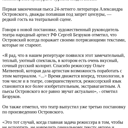
Первая законченная пьеса 24-летнего литератора Александра
Островского, дважды попавшая под запрет цензуры, —
редкий гость на театральной сцене.
Говоря о новой постановке, художественный руководитель
театра народный артист РФ Сергей Безруков отметил, что
Островский всегда поражает своими потрясающими текстами,
которые не стареют.
«Я рад, что в нашем репертуаре появился этот замечательный,
теплый, уютный спектакль, в котором есть очень вкусный,
сочный русский колорит. Спасибо режиссеру Ольге
Матвеевой, которая дала артистам возможность поработать с
этим материалом. <...> Время движется вперед, технологии, в
том числе и в театре, совершенствуются, режиссерский язык
становится все более изобретательным, экстравагантным. А
пьесы Островского все равно звучат актуально», - отметил
Безруков.
Он также отметил, что театр выпустил уже третью постановку
по произведению Островского.
«Это тот случай, когда главная задача режиссера в том, чтобы
не испортить, не навредить гениальному тексту автора и