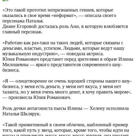
«Это такой прототип непризнанных гениев, которые
оказались в свое время «неформат», — описала своего
персонажа Наталья.
Диане Егоровой досталась роль Ани, в которую влюбляется
главный персонаж.
«Работаю как раз-таки на таких людей, которые связаны с
деньгами, властью, успехом. Людьми, которые ведут нашу
музыкальную индустрию», — поведала актриса.
Юлия Романович предстанет перед зрителями в образе Илины
Милошевны — яркого представителя современного шоу-
бизнеса.
«Я — олицетворение не очень хорошей стороны нашего шоу-
бизнеса, у меня есть деньги, у меня нет вкуса, у меня нет
таланта, но у меня очень много денег, я хочу править миром»,
— произнесла Юлия Романович.
Роль дочки антагониста пьесы Илины — Хелену исполнила
Наталья Шклярук.
«Такой примитивный в своем обличии, шаблонный пример
того, какой путь у звезд, которые, кроме того, чтобы идти на
массы и привлекать массу, массу, массу зрителя, она продает