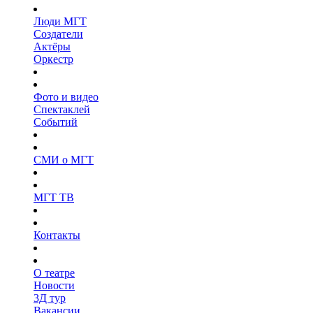
Люди МГТ
Создатели
Актёры
Оркестр
Фото и видео
Спектаклей
Событий
СМИ о МГТ
МГТ ТВ
Контакты
О театре
Новости
3Д тур
Вакансии