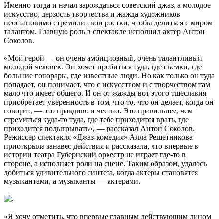
Именно тогда и начал зарождаться советский джаз, а молодое
искусство, дерзость творчества и жажда художников
неостановимо стремили свои ростки, чтобы делиться с миром
талантом. Главную роль в спектакле исполнил актер Антон
Соколов.
«Мой герой — он очень амбициозный, очень талантливый
молодой человек. Он хочет пробиться туда, где съемки, где
большие гонорары, где известные люди. Но как только он туда
попадает, он понимает, что с искусством и с творчеством там
мало что имеет общего. И он от жажды вот этого тщеславия
приобретает уверенность в том, что то, что он делает, когда он
говорит, — это правдиво и честно. Это правильнее, чем
стремиться куда-то туда, где тебе приходится врать, где
приходится подыгрывать», — рассказал Антон Соколов.
Режиссер спектакля «Джаз-комедия» Алла Решетникова
приоткрыла занавес действия и рассказала, что впервые в
истории театра Губернский оркестр не играет где-то в
стороне, а исполняет роли на сцене. Таким образом, удалось
добиться удивительного синтеза, когда актеры становятся
музыкантами, а музыканты — актерами.
«Я хочу отметить, что впервые главным действующим лицом