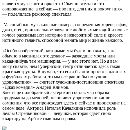
является музыкант и оркестр. Обычно все-таки это
сопровождение, а сейчас — про них, для них и вокруг них»,
— поделилась режиссер спектакля.
Масштабные музыкальные номера, современная хореография,
джаз, степ, оригинальное звучание любимых мелодий и новые
голоса рассказывают историю о невероятной силе и красоте
истинного таланта, способной менять мир и жизнь каждого.
«Особо изобретений, которыми мы будем поражать, как
обычно в мюзиклах это делают — разводные мосты или
какая-нибудь там машинерия, — у нас этого нет. Но я вам
могу сказать, чем Губернский театр отличается: здесь такая
красивая труппа. Я думаю, что если бы они просто в джинсах
и футболках работали, то мы все равно бы получили
удовольствие», — считает художник-постановщик спектакля
«Джаз-комедия» Андрей Климов.
Блестяще подобранный актерский состав, чьи образы
продуманы до мелочей, не оставят у зрителя ни капли
сомнения, что все происходит здесь и сейчас и происходит на
самом деле. Актриса Наталья Качалкина исполнила роль
Беллы Стрельниковой — девушки, которая сдает свою
квартиру на Арбате главным героям.