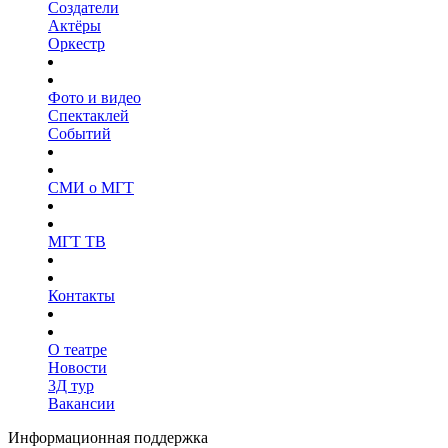
Создатели
Актёры
Оркестр
Фото и видео
Спектаклей
Событий
СМИ о МГТ
МГТ ТВ
Контакты
О театре
Новости
3Д тур
Вакансии
Информационная поддержка