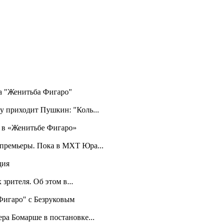
ра "Женитьба Фигаро"
у приходит Пушкин: "Коль...
а в «Женитьбе Фигаро»
 премьеры. Пока в МХТ Юра...
дия
зрителя. Об этом в...
 Фигаро" с Безруковым
ра Бомарше в постановке...