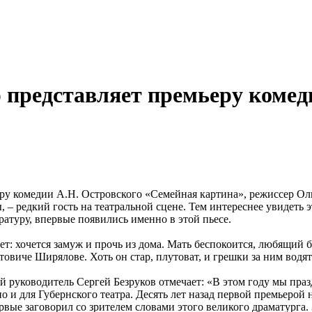
 представляет премьеру комед
ру комедии А.Н. Островского «Семейная картина», режиссер Оль
 – редкий гость на театральной сцене. Тем интереснее увидеть 
атуру, впервые появились именно в этой пьесе.
ет: хочется замуж и прочь из дома. Мать беспокоится, любящий
виче Ширялове. Хоть он стар, плутоват, и грешки за ним водятс
ый руководитель Сергей Безруков отмечает: «В этом году мы пр
о и для Губернского театра. Десять лет назад первой премьерой 
рвые заговорил со зрителем словами этого великого драматурга.