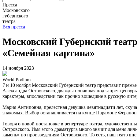
Пресса
Московского
губернского
театра
Вся пресса
Московский Губернский театр
«Семейная картина»
14 ноября 2023
World Podium
7 и 10 ноября Московский Губернский театр представит премье
Александра Островского, дважды попавшая под запрет цензуры,
характеры, впоследствии так прочно вошедшие в русскую литер
Мария Антиповна, прелестная девушка девятнадцати лет, скуча
знакомых. Выбор останавливается на купце Парамоне Ферапонто
Говоря о новой постановке в репертуаре театра, художественн
Островского. Имя этого драматурга много значит для меня личн
камень» по произведениям Островского. То есть, наш театр впе