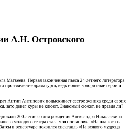
ии А.Н. Островского
га Матвеева. Первая законченная пьеса 24-летнего литератора
это произведение драматурга, ведь новые колоритные герои и
 брат Антип Антипович подыскивает сестре жениха среди своих
я, зато денег куры не клюют. Знакомый сюжет, не правда ли?
аздновали 200-летие со дня рождения Александра Николаевича
нашего молодого театра стала моя постановка «Нашла коса на
 Затем в репертуаре появился спектакль «На всякого мудреца