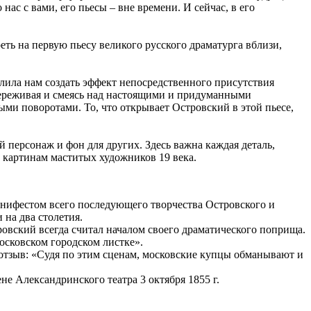
ас с вами, его пьесы – вне времени. И сейчас, в его
ть на первую пьесу великого русского драматурга вблизи,
лила нам создать эффект непосредственного присутствия
, переживая и смеясь над настоящими и придуманными
ми поворотами. То, что открывает Островский в этой пьесе,
й персонаж и фон для других. Здесь важна каждая деталь,
 картинам маститых художников 19 века.
анифестом всего последующего творчества Островского и
 на два столетия.
ровский всегда считал началом своего драматического поприща.
осковском городском листке».
й отзыв: «Судя по этим сценам, московские купцы обманывают и
не Александринского театра 3 октября 1855 г.