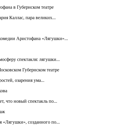
офана в Губернском театре
рия Каллас, пара великих...
 комедии Аристофана «Лягушки»...
осферу спектакля: лягушки...
Московском Губернском театре
остей, озарения ума...
кова
т, что новый спектакль по...
таж
я «Лягушки», созданного по...