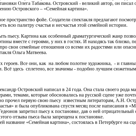
новки Олега Табакова. Островский - великий автор, он писал о н
ению Островского – «Семейная картина».
е пространство фойе. Создатели спектакля предлагают посмотре
реть всю палитру счастья и несчастья этой семейной истории.
ыть пьесу. Картина как особенный драматургический жанр позво
ртины вместе с героями, у них в гостях. И находясь так близко
про свои семейные отношения со всеми их радостями или опасны
ктакля Ольга Матвеева.
х героев. Все они, как на любом полотне художника, - и главны
ги. Всё здесь сплетено, все значимы - подобно лучшим сюжетным
сандр Островский написал в 24 года. Она стала своего рода м
ами, темами, которые обосновались на русской сцене уже почти
чно прочел первую свою пьесу известным литераторам, А.Н. Ост
астья» и была опубликована спустя месяц после написания в «М
Гедеонов запретил пьесу к постановке, дав о ней отрицательны
этого отзыва пьеса была запрещена к постановке.
й название «Семейная картина», состоялась в Петербурге на сце