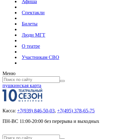
Афиша
Спектакли
Билеты
Люди МГТ
О театре
Участникам СВО
Меню
пушкинская карта
Касса:
+7(939) 846-50-03
,
+7(495) 378-65-75
ПН-ВС 11:00-20:00 без перерыва и выходных