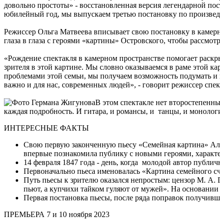
довольно простоты» - восстановленная версия легендарной поста
юбилейный год, мы выпускаем третью постановку по произвед
Режиссер Ольга Матвеева вписывает свою постановку в камерно
глаза в глаза с героями «картины» Островского, чтобы рассмот
«Рождение спектакля в камерном пространстве помогает раскр
зрителя в этой картине. Мы словно оказываемся в раме этой ка
проблемами этой семьи, мы получаем возможность подумать и 
важно и для нас, современных людей», - говорит режиссер спе
В этом спектакле нет второстепенны
каждая подробность. И гитара, и романсы, и танцы, и моноло
ИНТЕРЕСНЫЕ ФАКТЫ
Свою первую законченную пьесу «Семейная картина» Алек
впервые познакомила публику с новыми героями, характер
14 февраля 1847 года - день, когда молодой автор публи
Первоначально пьеса именовалась «Картина семейного сч
Путь пьесы к зрителю оказался непростым: цензор М. А. 
пьют, а купчихи тайком гуляют от мужей». На основании 
Первая постановка пьесы, после ряда поправок получивше
ПРЕМЬЕРА 7 и 10 ноября 2023