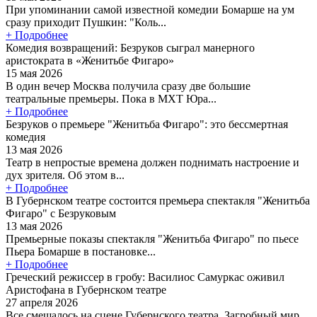
При упоминании самой известной комедии Бомарше на ум
сразу приходит Пушкин: "Коль...
+ Подробнее
Комедия возвращений: Безруков сыграл манерного
аристократа в «Женитьбе Фигаро»
15 мая 2026
В один вечер Москва получила сразу две большие
театральные премьеры. Пока в МХТ Юра...
+ Подробнее
Безруков о премьере "Женитьба Фигаро": это бессмертная
комедия
13 мая 2026
Театр в непростые времена должен поднимать настроение и
дух зрителя. Об этом в...
+ Подробнее
В Губернском театре состоится премьера спектакля "Женитьба
Фигаро" с Безруковым
13 мая 2026
Премьерные показы спектакля "Женитьба Фигаро" по пьесе
Пьера Бомарше в постановке...
+ Подробнее
Греческий режиссер в гробу: Василиос Самуркас оживил
Аристофана в Губернском театре
27 апреля 2026
Все смешалось на сцене Губернского театра. Загробный мир,