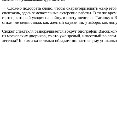
— Сложно подобрать слово, чтобы охарактеризовать жанр этого
спектакль, здесь замечательные актёрские работы. В то же вре
и отец, который уходит на войну, и поступление на Таганку к 
стихи, не ведая стыда, как желтый одуванчик у забора, как ло
Сюжет спектакля разворачивается вокруг биографии Высоцкого
из московских двориков, то это уже зрелый, известный во всё
легенда? Какими качествами обладает по-настоящему уникаль