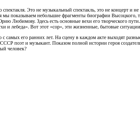
 спектакля. Это не музыкальный спектакль, это не концерт и н
мя мы показываем небольшие фрагменты биографии Высоцкого, то,
Юрию Любимову. Здесь есть основные вехи его творческого пути.
пухи и лебеда». Вот этот «сор», эти жизненные, бытовые ситуаци
 с самых его ранних лет. На сцену в каждом акте выходят разн
м СССР поэт и музыкант. Показом полной истории героя создател
ный человек?