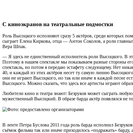
С киноэкранов на театральные подмостки
Роль Высоцкого исполняют сразу 5 актёров, среди которых п
сыграет Елена Киркова, отца — Антон Соколов, а роли глав
Вера Шпак.
— Я здесь не единственный исполнитель роли Высоцкого. В э
Поэтому в нашем спектакле мы показываем разные стороны его 
спектакль, но потом я передаю эстафету следующему. Нет никак
40, и каждый из этих актёров несет ту самую линию Высоцког
они не играют Высоцкого, но так или иначе в каждой песне ест
Высоцкого. Можно сказать, что здесь все артисты играют обра
Любители кино и театра знают: Безруков может сыграть любую
мужественный Высоцкий. В образе барда актёр появлялся не то
В ленте Петра Буслова 2011 года роль барда исполнил Безрук
съёмок фильма так или иначе приходилось «подражать» барду, 