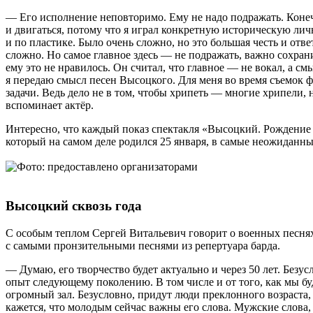
— Его исполнение неповторимо. Ему не надо подражать. Конечн
и двигаться, потому что я играл конкретную историческую личн
и по пластике. Было очень сложно, но это большая честь и от
сложно. Но самое главное здесь — не подражать, важно сохран
ему это не нравилось. Он считал, что главное — не вокал, а см
я передаю смысл песен Высоцкого. Для меня во время съемок фи
задачи. Ведь дело не в том, чтобы хрипеть — многие хрипели, н
вспоминает актёр.
Интересно, что каждый показ спектакля «Высоцкий. Рождение
который на самом деле родился 25 января, в самые неожиданны
Высоцкий сквозь года
С особым теплом Сергей Витальевич говорит о военных песнях
с самыми пронзительными песнями из репертуара барда.
— Думаю, его творчество будет актуально и через 50 лет. Безус
опыт следующему поколению. В том числе и от того, как мы буде
огромный зал. Безусловно, придут люди преклонного возраста
кажется, что молодым сейчас важны его слова. Мужские слова,