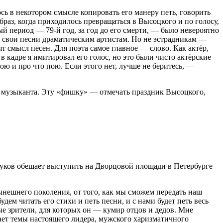
ь в некотором смысле копировать его манеру петь, говорить
браз, когда приходилось превращаться в Высоцкого и по голосу,
й период — 79-й год, за год до его смерти, — было невероятно
ть свои песни драматическим артистам. Но не эстрадникам —
ят смысл песен. Для поэта самое главное — слово. Как актёр,
в кадре я имитировал его голос, но это были чисто актёрские
пою и про что пою. Если этого нет, лучше не беритесь, —
 музыканта. Эту «фишку» — отмечать праздник Высоцкого,
руков обещает выступить на Дворцовой площади в Петербурге
 нынешнего поколения, от того, как мы сможем передать наш
дем читать его стихи и петь песни, и с нами будет петь весь
е зрители, для которых он — кумир отцов и дедов. Мне
тает темы настоящего лидера, мужского харизматичного