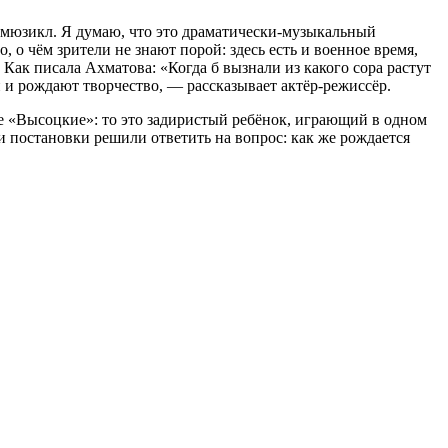
е мюзикл. Я думаю, что это драматически-музыкальный
 о чём зрители не знают порой: здесь есть и военное время,
 Как писала Ахматова: «Когда б вызнали из какого сора растут
и и рождают творчество, — рассказывает актёр-режиссёр.
ые «Высоцкие»: то это задиристый ребёнок, играющий в одном
и постановки решили ответить на вопрос: как же рождается