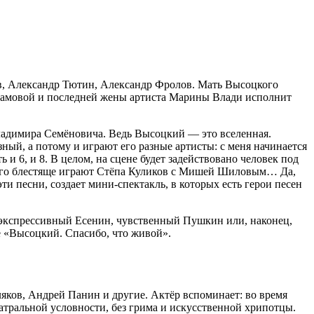
в, Александр Тютин, Александр Фролов. Мать Высоцкого
рамовой и последней жены артиста Марины Влади исполнит
ладимира Семёновича. Ведь Высоцкий — это вселенная.
ный, а потому и играют его разные артисты: с меня начинается
 и 6, и 8. В целом, на сцене будет задействовано человек под
», его блестяще играют Стёпа Куликов с Мишей Шиловым… Да,
ти песни, создает мини-спектакль, в которых есть герои песен
и экспрессивный Есенин, чувственный Пушкин или, наконец,
е «Высоцкий. Спасибо, что живой».
яков, Андрей Панин и другие. Актёр вспоминает: во время
еатральной условности, без грима и искусственной хрипотцы.