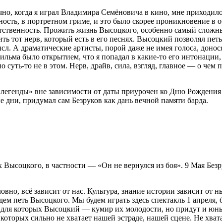
о, когда я играл Владимира Семёновича в кино, мне приходилос
ость, в портретном гриме, и это было скорее проникновение в о
ветственность. Прожить жизнь Высоцкого, особенно самый сложны
ить тот нерв, который есть в его песнях. Высоцкий позволял пе
ысл. А драматические артисты, порой даже не имея голоса, донос
льма было открытием, что я попадал в какие-то его интонации, 
о суть-то не в этом. Нерв, драйв, сила, взгляд, главное — о чем 
 легенды» вне зависимости от даты приурочен ко Дню Рождения
е дни, придумал сам Безруков как дань вечной памяти барда.
 Высоцкого, в частности — «Он не вернулся из боя». 9 Мая Без
ловно, всё зависит от нас. Культура, знание истории зависит от
м петь Высоцкого. Мы будем играть здесь спектакль 1 апреля, бу
, для которых Высоцкий — кумир их молодости, но придут и юны
 которых сильно не хватает нашей эстраде, нашей сцене. Не хва