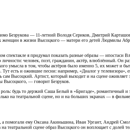
омимо Безрукова — 11-летний Володя Сериков, Дмитрий Карташо
ных женщин в жизни Высоцкого — матери его детей Людмилы Аб
том спектакле я придумал показать разные образы — ипостаси В
личности: человек, поэт, гражданин, актёр, влюблённый. Он раз
ого умысла в том, чтобы актёров было именно 5, их может и быть
о. Тут есть и ожившие песни: например, «Диалог у телевизора
ь сам Высоцкий. Артист, который выходит и на сцене оживляет э
зы Высоцкого, — говорит Безруков.
 роль: будь то дерзкий Саша Белый в «Бригаде», романтичный 
лько на театральной сцене, но и на больших экранах — в фильм
ов, а помогали ему Оксана Акиньшина, Иван Ургант, Андрей Смол
а на театральной сцене образ Высоцкого он воплощает с долей т