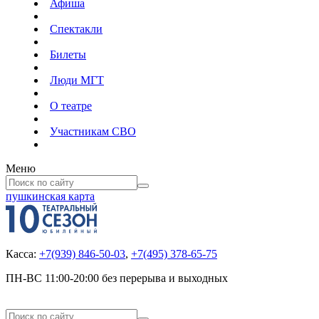
Афиша
Спектакли
Билеты
Люди МГТ
О театре
Участникам СВО
Меню
пушкинская карта
Касса:
+7(939) 846-50-03
,
+7(495) 378-65-75
ПН-ВС 11:00-20:00 без перерыва и выходных