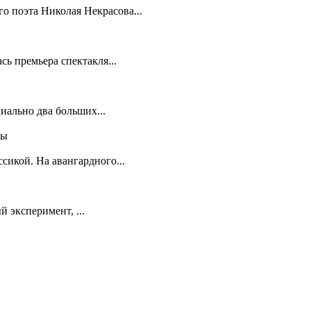
о поэта Николая Некрасова...
сь премьера спектакля...
иально два больших...
ны
сикой. На авангардного...
 эксперимент, ...