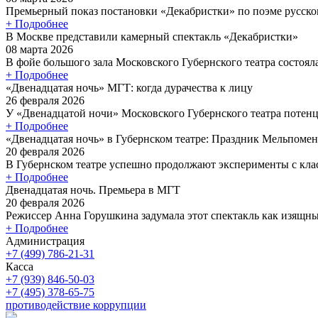
Премьерный показ постановки «Декабристки» по поэме русског
+ Подробнее
В Москве представили камерный спектакль «Декабристки»
08 марта 2026
В фойе большого зала Московского Губернского театра состояла
+ Подробнее
«Двенадцатая ночь» МГТ: когда дурачества к лицу
26 февраля 2026
У «Двенадцатой ночи» Московского Губернского театра потенц
+ Подробнее
«Двенадцатая ночь» в Губернском театре: Праздник Мельпоме
20 февраля 2026
В Губернском театре успешно продолжают эксперименты с клас
+ Подробнее
Двенадцатая ночь. Премьера в МГТ
20 февраля 2026
Режиссер Анна Горушкина задумала этот спектакль как изящный
+ Подробнее
Администрация
+7 (499) 786-21-31
Касса
+7 (939) 846-50-03
+7 (495) 378-65-75
противодействие коррупции