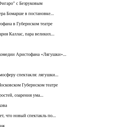
 Фигаро" с Безруковым
ра Бомарше в постановке...
офана в Губернском театре
рия Каллас, пара великих...
 комедии Аристофана «Лягушки»...
осферу спектакля: лягушки...
Московском Губернском театре
остей, озарения ума...
кова
т, что новый спектакль по...
таж