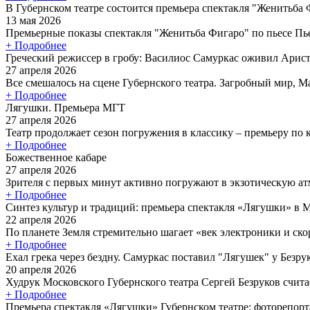
В Губернском театре состоится премьера спектакля "Женитьба
13 мая 2026
Премьерные показы спектакля "Женитьба Фигаро" по пьесе Пье
+ Подробнее
Греческий режиссер в гробу: Василиос Самуркас оживил Арист
27 апреля 2026
Все смешалось на сцене Губернского театра. Загробный мир, Ма
+ Подробнее
Лягушки. Премьера МГТ
27 апреля 2026
Театр продолжает сезон погружения в классику – премьеру по
+ Подробнее
Божественное кабаре
27 апреля 2026
Зрителя с первых минут активно погружают в экзотическую атм
+ Подробнее
Синтез культур и традиций: премьера спектакля «Лягушки» в 
22 апреля 2026
По планете Земля стремительно шагает «век электроники и скор
+ Подробнее
Ехал грека через бездну. Самуркас поставил "Лягушек" у Безру
20 апреля 2026
Худрук Московского Губернского театра Сергей Безруков считае
+ Подробнее
Премьера спектакля «Лягушки» Губернском театре: фоторепор