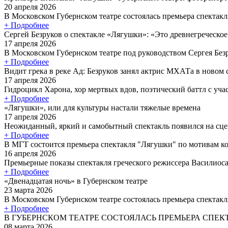
20 апреля 2026
В Московском Губернском театре состоялась премьера спектакл
+ Подробнее
Сергей Безруков о спектакле «Лягушки»: «Это древнегреческое
17 апреля 2026
В Московском Губернском театре под руководством Сергея Без
+ Подробнее
Видит грека в реке Ад: Безруков занял актрис МХАТа в новом
17 апреля 2026
Гидроцикл Харона, хор мертвых вдов, поэтический баттл с уча
+ Подробнее
«Лягушки», или для культуры настали тяжелые времена
17 апреля 2026
Неожиданный, яркий и самобытный спектакль появился на сцен
+ Подробнее
В МГТ состоится премьера спектакля "Лягушки" по мотивам 
16 апреля 2026
Премьерные показы спектакля греческого режиссера Василиоса
+ Подробнее
«Двенадцатая ночь» в Губернском театре
23 марта 2026
В Московском Губернском театре состоялась премьера спектакл
+ Подробнее
В ГУБЕРНСКОМ ТЕАТРЕ СОСТОЯЛАСЬ ПРЕМЬЕРА СПЕК
08 марта 2026