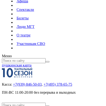
Афиша
Спектакли
Билеты
Люди МГТ
О театре
Участникам СВО
Меню
пушкинская карта
Касса:
+7(939) 846-50-03
,
+7(495) 378-65-75
ПН-ВС 11:00-20:00 без перерыва и выходных