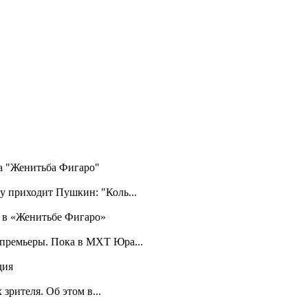
ра "Женитьба Фигаро"
у приходит Пушкин: "Коль...
а в «Женитьбе Фигаро»
 премьеры. Пока в МХТ Юра...
дия
зрителя. Об этом в...