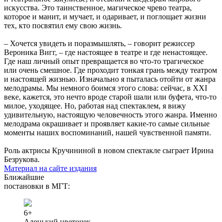
искусства. Это таинственное, магическое чрево театра,
которое и манит, и мучает, и одаривает, и поглощает жизни
тех, кто посвятил ему свою жизнь.
– Хочется увидеть и поразмышлять, – говорит режиссер
Вероника Вигг, – где настоящее в театре и где ненастоящее.
Где наш личный опыт превращается во что-то трагическое
или очень смешное. Где проходит тонкая грань между театром
и настоящей жизнью. Изначально я пыталась отойти от жанра
мелодрамы. Мы немного боимся этого слова: сейчас, в XXI
веке, кажется, это нечто вроде старой шали или буфета, что-то
милое, уходящее. Но, работая над спектаклем, я вижу
удивительную, настоящую человечность этого жанра. Именно
мелодрама окрашивает и проявляет какие-то самые сильные
моменты наших воспоминаний, нашей чувственной памяти.
Роль актрисы Кручининой в новом спектакле сыграет Ирина
Безрукова.
Материал на сайте издания
Ближайшие
постановки в МГТ:
6+
Аленький цветочек