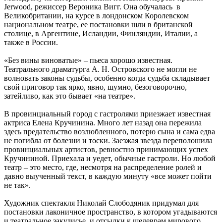
Jerwood, режиссер Вероника Вигг. Она обучалась в
Великобритании, на курсе в лондонском Королевском
национальном театре, ее постановки шли в британской
столице, в Аргентине, Исландии, Финляндии, Италии, а
также в России.
«Без вины виноватые» – пьеса хорошо известная.
Театрального драматурга А. Н. Островского не могли не
волновать законы судьбы, особенно когда судьба складывает
свой приговор так ярко, явно, шумно, безоговорочно,
затейливо, как это бывает «на театре».
В провинциальный город с гастролями приезжает известная
актриса Елена Кручинина. Много лет назад она пережила
здесь предательство возлюбленного, потерю сына и сама едва
не погибла от болезни и тоски. Заезжая звезда переполошила
провинциальных артистов, ревностно принимающих успех
Кручининой. Приехала и уедет, обычные гастроли. Но любой
театр – это место, где, несмотря на распределение ролей и
давно выученный текст, в каждую минуту «все может пойти
не так».
Художник спектакля Николай Слободяник придумал для
постановки лаконичное пространство, в котором угадываются
и театральное закулисье, и отсылки к шедеврам мирового