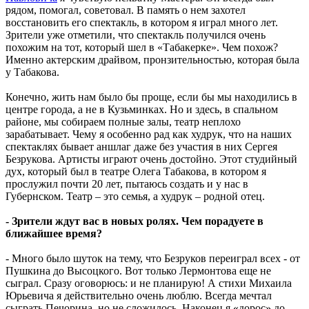
рядом, помогал, советовал. В память о нем захотел
восстановить его спектакль, в котором я играл много лет.
Зрители уже отметили, что спектакль получился очень
похожим на тот, который шел в «Табакерке». Чем похож?
Именно актерским драйвом, пронзительностью, которая была
у Табакова.
Конечно, жить нам было бы проще, если бы мы находились в
центре города, а не в Кузьминках. Но и здесь, в спальном
районе, мы собираем полные залы, театр неплохо
зарабатывает. Чему я особенно рад как худрук, что на наших
спектаклях бывает аншлаг даже без участия в них Сергея
Безрукова. Артисты играют очень достойно. Этот студийный
дух, который был в театре Олега Табакова, в котором я
прослужил почти 20 лет, пытаюсь создать и у нас в
Губернском. Театр – это семья, а худрук – родной отец.
- Зрители ждут вас в новых ролях. Чем порадуете в
ближайшее время?
- Много было шуток на тему, что Безруков переиграл всех - от
Пушкина до Высоцкого. Вот только Лермонтова еще не
сыграл. Сразу оговорюсь: и не планирую! А стихи Михаила
Юрьевича я действительно очень люблю. Всегда мечтал
сыграть Печорина, но не сложилось. Наконец я «дорос» до