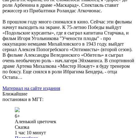
роли Арбенина в драме «Маскарад». Спектакль ставит
режиссер из Прибалтики Роландас Аткочюнас.
В прошлом году много снимался в кино. Сейчас эти фильмы
начнут выходить на экране. К 75-летию Победы выйдут
«Подольские курсанты», где я сыграл капитана Старчака, и
фильм Игоря Угольникова "Учености плоды" - про
оккупацию немцами Михайловского в 1943 году. выйдет
сериал Алексея Попогребского «Оптимисты» (второй сезон).
В фильме Александра Велединского «Обитель» я сыграл
очень необычную роль - нач.лагеря Эйхманиса. В спортивной
драме Артема Михалкова «Мистер Нокаут» я буду тренером
по боксу. Еще снялся в роли Ибрагима Бендера, - отца
Остапа…
Материал на сайте издания
Ближайшие
постановки в МГТ:
6+
Аленький цветочек
Сказка
1 час 10 минут