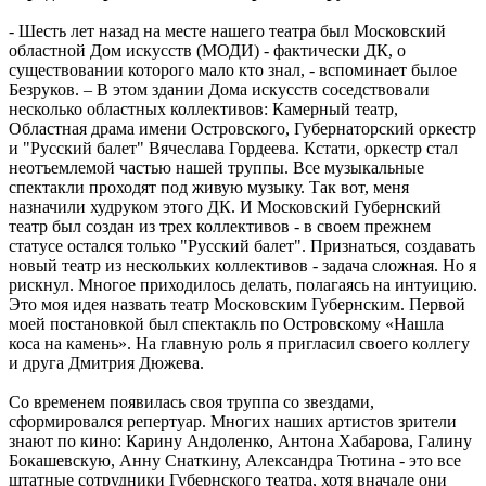
- Шесть лет назад на месте нашего театра был Московский
областной Дом искусств (МОДИ) - фактически ДК, о
существовании которого мало кто знал, - вспоминает былое
Безруков. – В этом здании Дома искусств соседствовали
несколько областных коллективов: Камерный театр,
Областная драма имени Островского, Губернаторский оркестр
и "Русский балет" Вячеслава Гордеева. Кстати, оркестр стал
неотъемлемой частью нашей труппы. Все музыкальные
спектакли проходят под живую музыку. Так вот, меня
назначили худруком этого ДК. И Московский Губернский
театр был создан из трех коллективов - в своем прежнем
статусе остался только "Русский балет". Признаться, создавать
новый театр из нескольких коллективов - задача сложная. Но я
рискнул. Многое приходилось делать, полагаясь на интуицию.
Это моя идея назвать театр Московским Губернским. Первой
моей постановкой был спектакль по Островскому «Нашла
коса на камень». На главную роль я пригласил своего коллегу
и друга Дмитрия Дюжева.
Со временем появилась своя труппа со звездами,
сформировался репертуар. Многих наших артистов зрители
знают по кино: Карину Андоленко, Антона Хабарова, Галину
Бокашевскую, Анну Снаткину, Александра Тютина - это все
штатные сотрудники Губернского театра, хотя вначале они