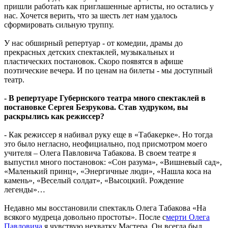
пришли работать как приглашенные артисты, но остались у
нас. Хочется верить, что за шесть лет нам удалось
сформировать сильную труппу.
У нас обширный репертуар - от комедии, драмы до
прекрасных детских спектаклей, музыкальных и
пластических постановок. Скоро появятся в афише
поэтические вечера. И по ценам на билеты - мы доступный
театр.
- В репертуаре Губернского театра много спектаклей в
постановке Сергея Безрукова. Став худруком, вы
раскрылись как режиссер?
- Как режиссер я набивал руку еще в «Табакерке». Но тогда
это было негласно, неофициально, под присмотром моего
учителя – Олега Павловича Табакова. В своем театре я
выпустил много постановок: «Сон разума», «Вишневый сад»,
«Маленький принц», «Энергичные люди», «Нашла коса на
камень», «Веселый солдат», «Высоцкий. Рождение
легенды»…
Недавно мы восстановили спектакль Олега Табакова «На
всякого мудреца довольно простоты». После с
мерти Олега
Павловича
я чувствую нехватку Мастера. Он всегда был