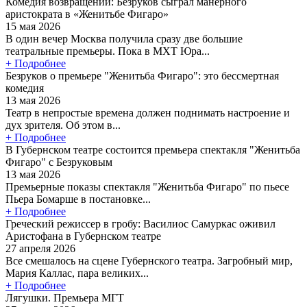
Комедия возвращений: Безруков сыграл манерного
аристократа в «Женитьбе Фигаро»
15 мая 2026
В один вечер Москва получила сразу две большие
театральные премьеры. Пока в МХТ Юра...
+ Подробнее
Безруков о премьере "Женитьба Фигаро": это бессмертная
комедия
13 мая 2026
Театр в непростые времена должен поднимать настроение и
дух зрителя. Об этом в...
+ Подробнее
В Губернском театре состоится премьера спектакля "Женитьба
Фигаро" с Безруковым
13 мая 2026
Премьерные показы спектакля "Женитьба Фигаро" по пьесе
Пьера Бомарше в постановке...
+ Подробнее
Греческий режиссер в гробу: Василиос Самуркас оживил
Аристофана в Губернском театре
27 апреля 2026
Все смешалось на сцене Губернского театра. Загробный мир,
Мария Каллас, пара великих...
+ Подробнее
Лягушки. Премьера МГТ