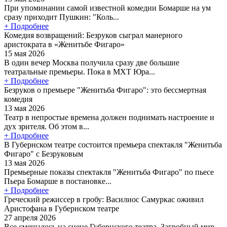
При упоминании самой известной комедии Бомарше на ум
сразу приходит Пушкин: "Коль...
+ Подробнее
Комедия возвращений: Безруков сыграл манерного
аристократа в «Женитьбе Фигаро»
15 мая 2026
В один вечер Москва получила сразу две большие
театральные премьеры. Пока в МХТ Юра...
+ Подробнее
Безруков о премьере "Женитьба Фигаро": это бессмертная
комедия
13 мая 2026
Театр в непростые времена должен поднимать настроение и
дух зрителя. Об этом в...
+ Подробнее
В Губернском театре состоится премьера спектакля "Женитьба
Фигаро" с Безруковым
13 мая 2026
Премьерные показы спектакля "Женитьба Фигаро" по пьесе
Пьера Бомарше в постановке...
+ Подробнее
Греческий режиссер в гробу: Василиос Самуркас оживил
Аристофана в Губернском театре
27 апреля 2026
Все смешалось на сцене Губернского театра. Загробный мир,