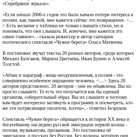
«Серебряное зеркало».
«Если начало 2000-х годов это было начало потери интереса к
поэзии, как таковой, мне кажется сейчас это возвращение. <…
> Есть желание у публики не только слышать стихи, но и
понимать, что они слышать. И, конечно, мне кажется это
самое главное», - сказала режиссер и автор сценария
поэтического спектакля «Чужие берега» Ольга Матвеева.
В постановке звучат тексты 20 разных авторов, среди которых
Михаил Булгаков, Марина Цветаева, Иван Бунин и Алексей
Толстой.
«Абзац и параграф - вещь неодушевленная, а поэзия - это
совершенно особенное ощущение человека. <…> Здесь 20
авторов представлено. 20 авторов - они не объявлены. Вы их
просто слышите. То есть это получается как бы единый
организм, собирательный образ. Вы их слышите и поэтому
вам будет интересно заглянуть в программу и посмотреть, кто
же эти потрясающие писатели, поэты», - отметил Безруков.
Спектакль «Чужие берега» обращается к истории ХХ века и
богатейшему наследию русской эмиграции первой волны -
поэтам, музыкантам, прозаикам. Это постановка об
эмиграции, о русских без России. Без родины, которую они